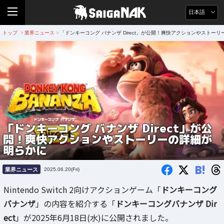
日本語
トップ
業界ニュース
「ドンキーコング バナンザ Direct」が公開！爽快アクションやストー
>
>
「ドンキーコング バナンザ Direct」が公
開！爽快アクションやストーリーの詳細が
明らかに
B!
業界ニュース
2025.06.20(Fri)
Nintendo Switch 2向けアクションゲーム「
ドンキーコング
バナンザ
」の内容を紹介する「
ドンキーコングバナンザ Dir
ect
」が2025年6月18日(水)に公開されました。