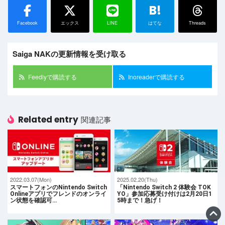
B!
Facebook
エックス
LINE
はてな
Threads
Saiga NAKの更新情報を受け取る
Feedlyで購読する
Inoreaderで購読する
Related entry
関連記事
2022.03.07(Mon)
2025.02.20(Thu)
スマートフォンのNintendo Switch
「Nintendo Switch 2 体験会 TOK
Onlineアプリでフレンドのオンライ
YO」参加応募受け付けは2月20日1
ン状態を確認可…
5時まで！急げ！