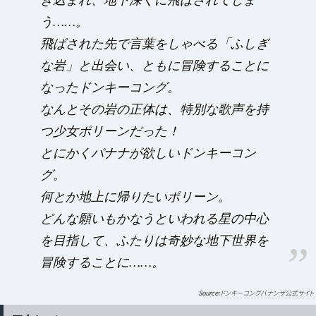
き込まれ、地下深くに飛ばされてしま
う……。
飛ばされた先で言葉をしゃべる「ふしぎ
な岩」と出会い、ともに冒険することに
なったドンキーコング。
なんとその岩の正体は、特別な歌声を持
つ少女ポリーンだった！
とにかくバナナが欲しいドンキーコン
グ。
何とか地上に帰りたいポリーン。
どんな願いもかなうといわれる星の中心
を目指して、ふたりは奇妙な地下世界を
冒険することに……。
ドンキーコングバナンザ公式サイト