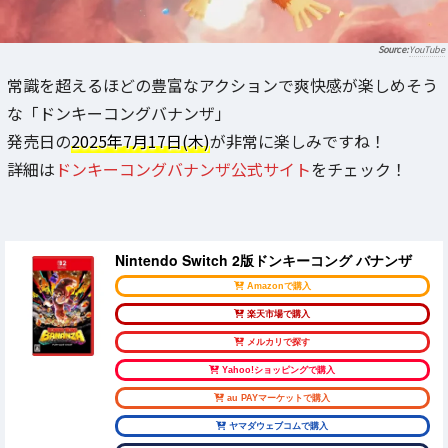
YouTube
常識を超えるほどの豊富なアクションで爽快感が楽しめそう
な「ドンキーコングバナンザ」
発売日の
2025年7月17日(木)
が非常に楽しみですね！
詳細は
ドンキーコングバナンザ公式サイト
をチェック！
Nintendo Switch 2版ドンキーコング バナンザ
Amazonで購入
楽天市場で購入
メルカリで探す
Yahoo!ショッピングで購入
au PAYマーケットで購入
ヤマダウェブコムで購入