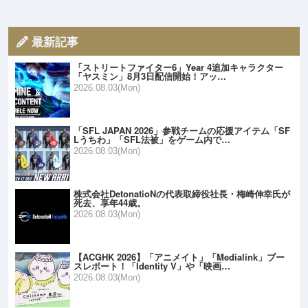
最新記事
「ストリートファイター6」Year 4追加キャラクター
「ヤスミン」8月3日配信開始！アッ…
2026.08.03(Mon)
「SFL JAPAN 2026」参戦チームの応援アイテム「SF
Lうちわ」「SFL法被」をゲーム内で…
2026.08.03(Mon)
株式会社DetonatioNの代表取締役社長・梅崎伸幸氏が
死去、享年44歳。
2026.08.03(Mon)
【ACGHK 2026】「アニメイト」「Medialink」ブー
スレポート！「Identity V」や「映画…
2026.08.03(Mon)