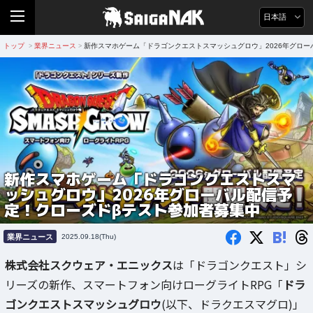
日本語
トップ
業界ニュース
新作スマホゲーム「ドラゴンクエストスマッシュグロウ」2026年グロー
>
>
新作スマホゲーム「ドラゴンクエストスマ
ッシュグロウ」2026年グローバル配信予
定！クローズドβテスト参加者募集中
B!
業界ニュース
2025.09.18(Thu)
株式会社スクウェア・エニックス
は「ドラゴンクエスト」シ
リーズの新作、スマートフォン向けローグライトRPG「
ドラ
ゴンクエストスマッシュグロウ
(以下、ドラクエスマグロ)」