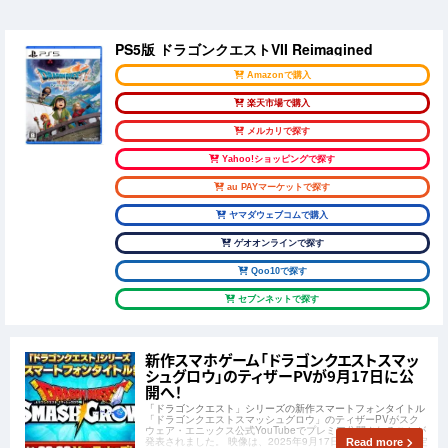
PS5版 ドラゴンクエストVII Reimagined
Amazonで購入
楽天市場で購入
メルカリで探す
Yahoo!ショッピングで探す
au PAYマーケットで探す
ヤマダウェブコムで購入
ゲオオンラインで探す
Qoo10で探す
セブンネットで探す
新作スマホゲーム「ドラゴンクエストスマッ
シュグロウ」のティザーPVが9月17日に公
開へ！
「ドラゴンクエスト」シリーズの新作スマートフォンタイトル
「ドラゴンクエストスマッシュグロウ」のティザーPVがスク
ウェア・エニックス公式YouTubeでプレミア公開されることが
発表されました。 映像は、2025年9月17日(水)22時に公開予定
Read more