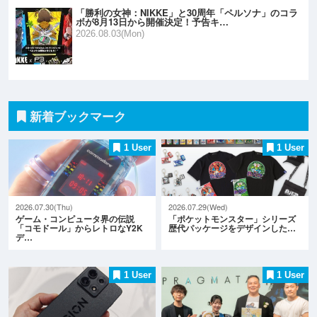
「勝利の女神：NIKKE」と30周年「ペルソナ」のコラ
ボが8月13日から開催決定！予告キ…
2026.08.03(Mon)
新着ブックマーク
1 User
1 User
2026.07.30(Thu)
2026.07.29(Wed)
ゲーム・コンピュータ界の伝説
「ポケットモンスター」シリーズ
「コモドール」からレトロなY2K
歴代パッケージをデザインした…
デ…
1 User
1 User