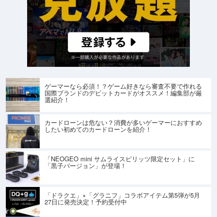
ゲーマーなら必須！？ゲーム好きなら審査不要で作れる
国際ブランドのデビットカードがオススメ！編集部が厳
選紹介！
カードローンは危ない？消費が多いゲーマーにおすすめ
したい初めてのカードローンを紹介！
「NEOGEO mini サムライスピリッツ限定セット」に
「黒子バージョン」が登場！
「ドラクエ」×「グラニフ」コラボアイテム第5弾が5月
27日に発売決定！予約受付中