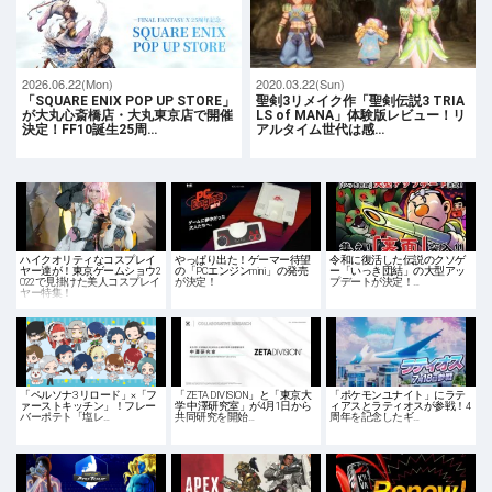
2026.06.22(Mon)
2020.03.22(Sun)
「SQUARE ENIX POP UP STORE」
聖剣3リメイク作「聖剣伝説3 TRIA
が大丸心斎橋店・大丸東京店で開催
LS of MANA」体験版レビュー！リ
決定！FF10誕生25周…
アルタイム世代は感…
ハイクオリティなコスプレイ
やっぱり出た！ゲーマー待望
令和に復活した伝説のクソゲ
ヤー達が！東京ゲームショウ2
の「PCエンジンmini」の発売
ー「いっき団結」の大型アッ
022で見掛けた美人コスプレイ
が決定！
プデートが決定！…
ヤー特集！
「ペルソナ3 リロード」×「フ
「ZETA DIVISION」と「東京大
「ポケモンユナイト」にラテ
ァーストキッチン」！フレー
学 中澤研究室」が4月1日から
ィアスとラティオスが参戦！4
バーポテト「塩レ…
共同研究を開始…
周年を記念したギ…