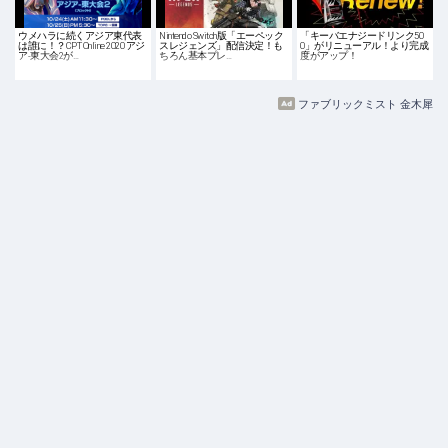
ウメハラに続くアジア東代表
Nintendo Switch版「エーペック
「キーバエナジードリンク50
は誰に！？CPT Online 2020 アジ
スレジェンズ」配信決定！も
0」がリニューアル！より完成
ア-東大会2が…
ちろん基本プレ…
度がアップ！
ファブリックミスト 金木犀