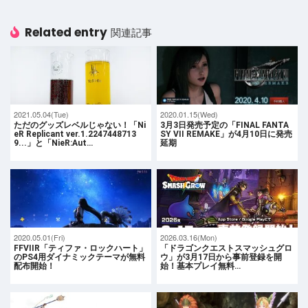
Related entry
関連記事
2021.05.04(Tue)
2020.01.15(Wed)
ただのグッズレベルじゃない！「Ni
3月3日発売予定の「FINAL FANTA
eR Replicant ver.1.2247448713
SY VII REMAKE」が4月10日に発売
9...」と「NieR:Aut…
延期
2020.05.01(Fri)
2026.03.16(Mon)
FFVIIR「ティファ・ロックハート」
「ドラゴンクエストスマッシュグロ
のPS4用ダイナミックテーマが無料
ウ」が3月17日から事前登録を開
配布開始！
始！基本プレイ無料…