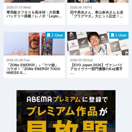
2026.07.01(Wed)
2026.06.19(Fri)
軍用級タフネス＆高冷却・大容量
田中美央さん、東山奈央さんも涙
バッテリー搭載！レノボ「Legio…
「プラグマタ」大ヒット記念！…
1 User
1 User
2026.05.26(Tue)
2026.05.09(Sat)
「ZONe ENERGY」×「ウマ娘」
【EVO Japan 2026】ヴァンパイ
コラボ！「ZONe ENERGY TOUG
アセイヴァー部門優勝のKaji選手
HNESS G…
…