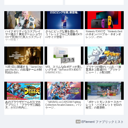
ハイクオリティなコスプレイ
さらにビッグな翼を授かろ
Nintendo TOKYOで「Nintendo Swit
ヤー達が！東京ゲームショウ2
う！レッドブルに大容量の473
ch ネオンパープル・ネオンオ
022で見掛けた美人コスプレイ
mlサイズ登場！
レンジ」のW…
ヤー特集！
10月1日に開幕する「Game Chan
MSI、スリムな白ボディが美し
プリケツの猫がいっぱい！放
gers Pacific」の出場チームや対
いグラボ「GeForce RTX 4060 Ti
置系ネコ育成RPG「プリケツ
戦組み合わ…
GAMING X SLI…
にゃー！」が配信開…
あのブラウザゲームがスマホ
「MARVEL vs. CAPCOM Fighting
「ポケットモンスター スカー
アプリに！「ブラウザ三国志
Collection: Arcade Classics」パッ
レット・バイオレット ゼロの
天」が2025年内に…
ケージ…
秘宝」の最新映…
EFlement ファブリックミスト