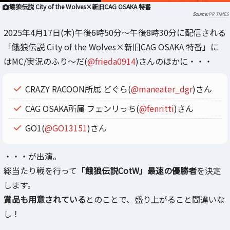
餓狼伝説 City of the Wolves×新旧CAG OSAKA 特番
PR TIMES
2025年4月17日(木)午後6時50分～午後8時30分に配信される
「餓狼伝説 City of the Wolves×新旧CAG OSAKA 特番」に
はMC/実況のふり～だ(
@frieda0914
)さんのほかに・・・
CRAZY RACOON所属 どぐら(
@maneater_dgr
)さん
CAG OSAKA所属 フェンリっち(
@fenritti
)さん
GO1(
@GO13151
)さん
・・・が出演。
総当たり戦を行って
「餓狼伝説CotW」最速の優勝者
を決定
します。
賞品も用意されている
とのことで、盛り上がること間違いな
し！