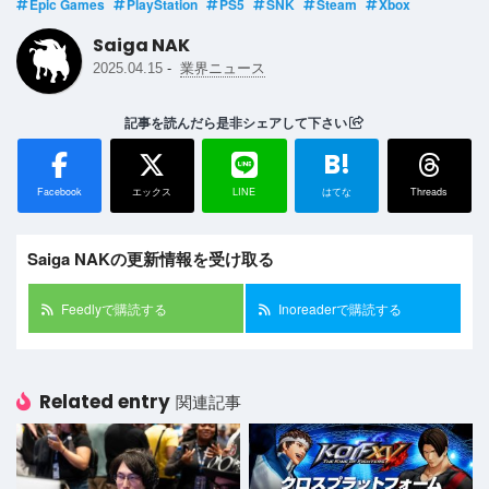
Epic Games
PlayStation
PS5
SNK
Steam
Xbox
Saiga NAK
-
2025.04.15
業界ニュース
記事を読んだら是非シェアして下さい
B!
Facebook
エックス
LINE
はてな
Threads
Saiga NAKの更新情報を受け取る
Feedlyで購読する
Inoreaderで購読する
Related entry
関連記事