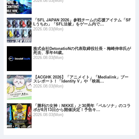
2026.08.03(Mon)
「SFL JAPAN 2026」参戦チームの応援アイテム「SF
Lうちわ」「SFL法被」をゲーム内で…
2026.08.03(Mon)
株式会社DetonatioNの代表取締役社長・梅崎伸幸氏が
死去、享年44歳。
2026.08.03(Mon)
【ACGHK 2026】「アニメイト」「Medialink」ブー
スレポート！「Identity V」や「映画…
2026.08.03(Mon)
「勝利の女神：NIKKE」と30周年「ペルソナ」のコラ
ボが8月13日から開催決定！予告キ…
2026.08.03(Mon)