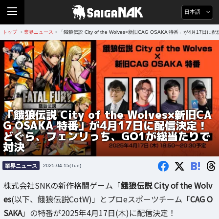
日本語
トップ
業界ニュース
「餓狼伝説 City of the Wolves×新旧CAG OSAKA 特番」が4
>
>
「餓狼伝説 City of the Wolves×新旧CA
G OSAKA 特番」が4月17日に配信決定！
どぐら、フェンリっち、GO1が総当たりで
対決
B!
業界ニュース
2025.04.15(Tue)
株式会社SNKの新作格闘ゲーム「
餓狼伝説 City of the Wolv
es
(以下、餓狼伝説CotW)」とプロeスポーツチーム「
CAG O
SAKA
」の特番が2025年4月17日(木)に配信決定！