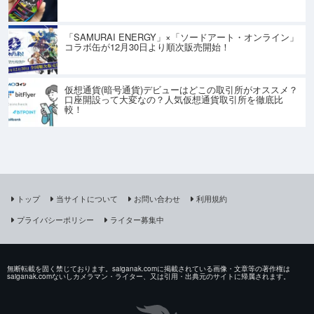
「SAMURAI ENERGY」×「ソードアート・オンライン」
コラボ缶が12月30日より順次販売開始！
仮想通貨(暗号通貨)デビューはどこの取引所がオススメ？
口座開設って大変なの？人気仮想通貨取引所を徹底比
較！
トップ
当サイトについて
お問い合わせ
利用規約
プライバシーポリシー
ライター募集中
無断転載を固く禁じております。saiganak.comに掲載されている画像・文章等の著作権は
saiganak.comないしカメラマン・ライター、又は引用・出典元のサイトに帰属されます。