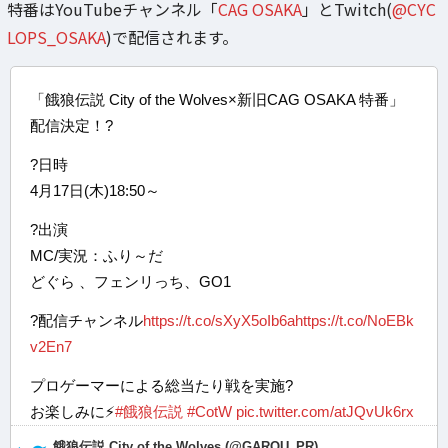
特番はYouTubeチャンネル「
CAG OSAKA
」とTwitch(
@CYC
LOPS_OSAKA
)で配信されます。
「餓狼伝説 City of the Wolves×新旧CAG OSAKA 特番」
配信決定！?
?日時
4月17日(木)18:50～
?出演
MC/実況：ふり～だ
どぐら 、フェンリっち、GO1
?配信チャンネル
https://t.co/sXyX5oIb6a
https://t.co/NoEBk
v2En7
プロゲーマーによる総当たり戦を実施?
お楽しみに⚡️
#餓狼伝説
#CotW
pic.twitter.com/atJQvUk6rx
— 餓狼伝説 City of the Wolves (@GAROU_PR)