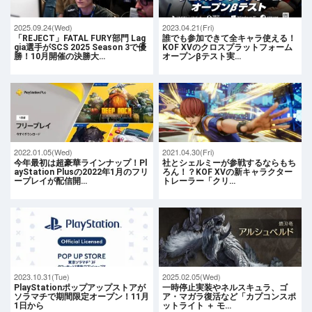
2025.09.24(Wed)
2023.04.21(Fri)
「REJECT」FATAL FURY部門 Lag
誰でも参加できて全キャラ使える！
gia選手がSCS 2025 Season 3で優
KOF XVのクロスプラットフォーム
勝！10月開催の決勝大…
オープンβテスト実…
2022.01.05(Wed)
2021.04.30(Fri)
今年最初は超豪華ラインナップ！Pl
社とシェルミーが参戦するならもち
ayStation Plusの2022年1月のフリ
ろん！？KOF XVの新キャラクター
ープレイが配信開…
トレーラー「クリ…
2023.10.31(Tue)
2025.02.05(Wed)
PlayStationポップアップストアが
一時停止実装やネルスキュラ、ゴ
ソラマチで期間限定オープン！11月
ア・マガラ復活など「カプコンスポ
1日から
ットライト ＋ モ…