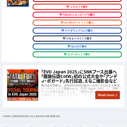
メルカリで探す
Yahoo!ショッピングで購入
au PAYマーケットで購入
ヤマダウェブコムで購入
ゲオオンラインで探す
Qoo10で探す
セブンネットで探す
「EVO Japan 2025」にSNKブース出展へ
「餓狼伝説CotW」初の公式大会や「アンデ
ィ・ボガード」先行試遊、えなこ撮影会など
株式会社SNKは、2025年5月9日(金)から5月11日(火)まで東京
ビッグサイトにて開催される「EVO Japan 2025」に、SNKブ
ースの出展を発表しました。「餓狼伝説CotW」初の公式大会
が開催され、DLCキャラクター「アンディ・ボガード」の先行
Read more
試遊やコスプレイヤー「えなこ」さんらの撮影会も行われま
す。
©SNK CORPORATION ALL RIGHTS RESERVED.