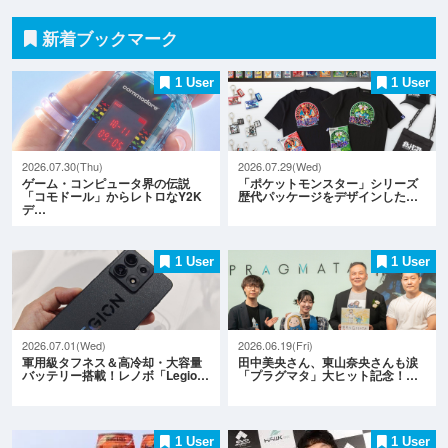
新着ブックマーク
1 User
1 User
2026.07.30(Thu)
2026.07.29(Wed)
ゲーム・コンピュータ界の伝説
「ポケットモンスター」シリーズ
「コモドール」からレトロなY2K
歴代パッケージをデザインした…
デ…
1 User
1 User
2026.07.01(Wed)
2026.06.19(Fri)
軍用級タフネス＆高冷却・大容量
田中美央さん、東山奈央さんも涙
バッテリー搭載！レノボ「Legio…
「プラグマタ」大ヒット記念！…
1 User
1 User