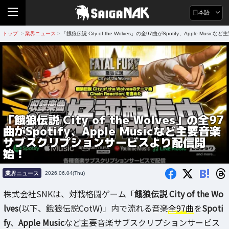
日本語
トップ
業界ニュース
「餓狼伝説 City of the Wolves」の全97曲がSpotify、Apple
>
>
「餓狼伝説 City of the Wolves」の全97
曲がSpotify、Apple Musicなど主要音楽
サブスクリプションサービスより配信開
始！
B!
業界ニュース
2026.06.04(Thu)
株式会社SNKは、対戦格闘ゲーム「
餓狼伝説 City of the Wo
lves
(以下、餓狼伝説CotW)」内で流れる音楽
全97曲
を
Spoti
fy
、
Apple Music
など主要音楽サブスクリプションサービス