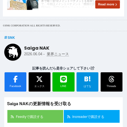
界で唯一全12メイントーナメントを取材しました。ということ
で、今回はメイントーナメント「餓狼伝説 City of the
Read more
Wolves」部門の様子をフォトレポート！
©SNK CORPORATION ALL RIGHTS RESERVED.
SNK
Saiga NAK
-
2026.06.04
業界ニュース
記事を読んだら是非シェアして下さい
B!
Facebook
エックス
LINE
はてな
Threads
Saiga NAKの更新情報を受け取る
Feedlyで購読する
Inoreaderで購読する