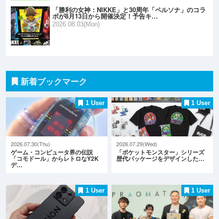
「勝利の女神：NIKKE」と30周年「ペルソナ」のコラ
ボが8月13日から開催決定！予告キ…
2026.08.03(Mon)
新着ブックマーク
1 User
1 User
2026.07.30(Thu)
2026.07.29(Wed)
ゲーム・コンピュータ界の伝説
「ポケットモンスター」シリーズ
「コモドール」からレトロなY2K
歴代パッケージをデザインした…
デ…
1 User
1 User