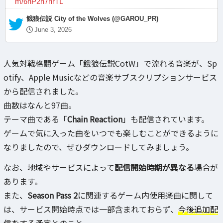
m/6hP2n7nrTL
— 餓狼伝説 City of the Wolves (@GAROU_PR)
June 3, 2026
人気対戦格闘ゲーム「餓狼伝説CotW」で流れる音楽が、Sp
otify、Apple Musicなどの音楽サブスクリプションサービス
から配信されました。
曲数はなんと97曲。
テーマ曲である「
Chain Reaction
」も配信されています。
ゲームで気に入った曲をいつでも楽しむことができるように
なりましたので、ぜひダウンロードしてみましょう。
なお、地域やサービスによって
配信開始時期が異なる
場合が
あります。
また、
Season Pass 2
に関連するゲーム内使用楽曲に関して
は、サービス開始時点では一部含まれておらず、
今後追加配
信をする予定
とのこと。