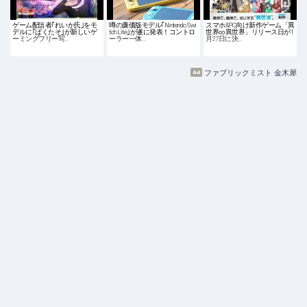
ゲーム配信者｢れいか氏｣をモ
噂の廉価版モデル｢Nintendo Swi
スマホ&PC向け新作ゲーム「異
デルに｢ぱくたそ｣が新しいゲ
tch Lite｣が遂に発表！コントロ
世界∞異世界」リリース日が1
ーミングフリー写…
ーラー一体…
月27日に決…
ファブリックミスト 金木犀