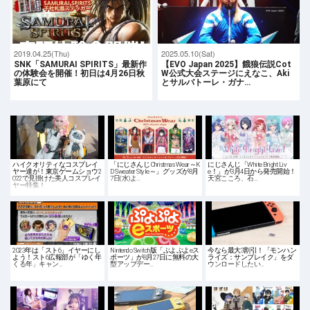
2019.04.25(Thu)
2025.05.10(Sat)
SNK「SAMURAI SPIRITS」最新作
【EVO Japan 2025】餓狼伝説Cot
の体験会を開催！初日は4月26日秋
W公式大会ステージにえなこ、Aki
葉原にて
とサルバトーレ・ガナ…
ハイクオリティなコスプレイ
「にじさんじ Christmas Wear～K
にじさんじ「White Bright Liv
ヤー達が！東京ゲームショウ2
D Sweater Style～」グッズが8月
e！」が3月4日から発売開始！
022で見掛けた美人コスプレイ
7日(水)よ…
天宮こころ、石…
ヤー特集！
2023年は「スト6」イヤーにし
Nintendo Switch版「ぷよぷよeス
今なら最大3割引！「モンハン
よう！スト6広報部が「ゆく年
ポーツ」が8月27日に無料の大
ライズ：サンブレイク」をダ
くる年」キャン…
型アップデー…
ウンロードしたい…