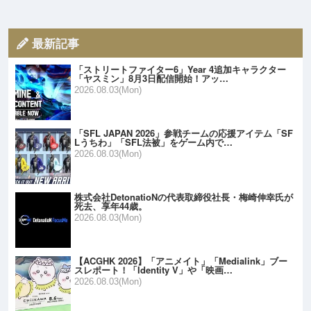
最新記事
「ストリートファイター6」Year 4追加キャラクター
「ヤスミン」8月3日配信開始！アッ…
2026.08.03(Mon)
「SFL JAPAN 2026」参戦チームの応援アイテム「SF
Lうちわ」「SFL法被」をゲーム内で…
2026.08.03(Mon)
株式会社DetonatioNの代表取締役社長・梅崎伸幸氏が
死去、享年44歳。
2026.08.03(Mon)
【ACGHK 2026】「アニメイト」「Medialink」ブー
スレポート！「Identity V」や「映画…
2026.08.03(Mon)