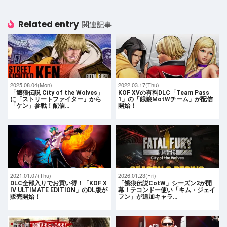
Related entry
関連記事
2025.08.04(Mon)
2022.03.17(Thu)
「餓狼伝説 City of the Wolves」
KOF XVの有料DLC「Team Pass
に「ストリートファイター」から
1」の「餓狼MotWチーム」が配信
「ケン」参戦！配信…
開始！
2021.01.07(Thu)
2026.01.23(Fri)
DLC全部入りでお買い得！「KOF X
「餓狼伝説CotW」シーズン2が開
IV ULTIMATE EDITION」のDL版が
幕！テコンドー使い「キム・ジェイ
販売開始！
フン」が追加キャラ…