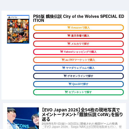
PS5版 餓狼伝説 City of the Wolves SPECIAL ED
ITION
Amazonで購入
楽天市場で購入
メルカリで探す
Yahoo!ショッピングで購入
au PAYマーケットで購入
ヤマダウェブコムで購入
ゲオオンラインで探す
Qoo10で探す
セブンネットで探す
【EVO Japan 2026】全54枚の現地写真で
メイントーナメント「餓狼伝説 CotW」を振り
返る
2026年5月1日(金)～3日(日)に開催された格闘ゲームの祭典
「EVO Japan 2026」Saiga NAKは3日間現地取材を行い、世