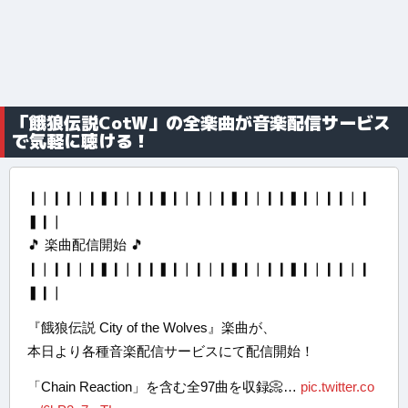
「餓狼伝説CotW」の全楽曲が音楽配信サービス
で気軽に聴ける！
❙❘❙❙❘❙❚❙❘❙❙❚❙❘❙❘❙❚❙❘❙❙❚❙❘❙❙❘❙
❚❙❘
🎵 楽曲配信開始 🎵
❙❘❙❙❘❙❚❙❘❙❙❚❙❘❙❘❙❚❙❘❙❙❚❙❘❙❙❘❙
❚❙❘
『餓狼伝説 City of the Wolves』楽曲が、
本日より各種音楽配信サービスにて配信開始！
「Chain Reaction」を含む全97曲を収録📀…
pic.twitter.co