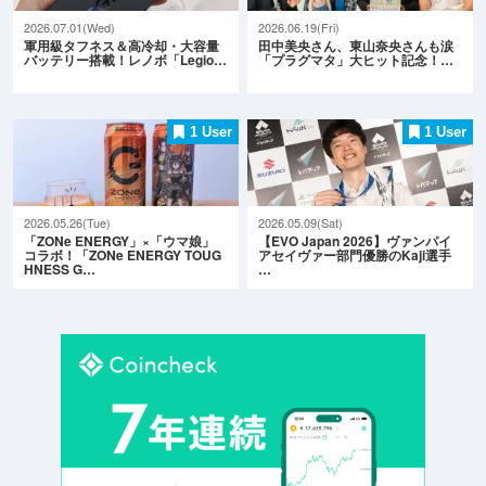
2026.07.01(Wed)
2026.06.19(Fri)
軍用級タフネス＆高冷却・大容量
田中美央さん、東山奈央さんも涙
バッテリー搭載！レノボ「Legio…
「プラグマタ」大ヒット記念！…
1 User
1 User
2026.05.26(Tue)
2026.05.09(Sat)
「ZONe ENERGY」×「ウマ娘」
【EVO Japan 2026】ヴァンパイ
コラボ！「ZONe ENERGY TOUG
アセイヴァー部門優勝のKaji選手
HNESS G…
…