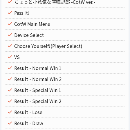
ちょっと小意気な喧嘩野郎 -CotW ver.-
Pass It!
CotW Main Menu
Device Select
Choose Yourself!(Player Select)
VS
Result - Normal Win 1
Result - Normal Win 2
Result - Special Win 1
Result - Special Win 2
Result - Lose
Result - Draw