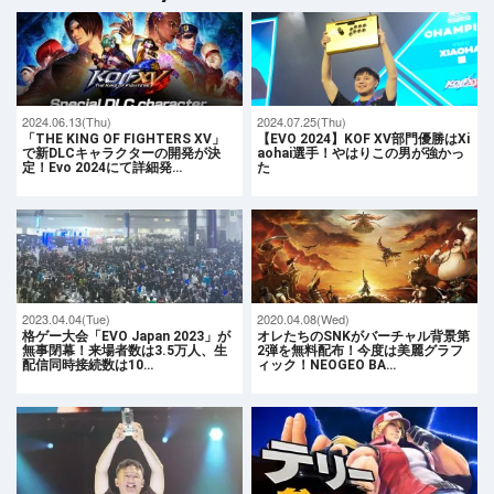
2024.06.13(Thu)
2024.07.25(Thu)
「THE KING OF FIGHTERS XV」
【EVO 2024】KOF XV部門優勝はXi
で新DLCキャラクターの開発が決
aohai選手！やはりこの男が強かっ
定！Evo 2024にて詳細発…
た
2023.04.04(Tue)
2020.04.08(Wed)
格ゲー大会「EVO Japan 2023」が
オレたちのSNKがバーチャル背景第
無事閉幕！来場者数は3.5万人、生
2弾を無料配布！今度は美麗グラフ
配信同時接続数は10…
ィック！NEOGEO BA…