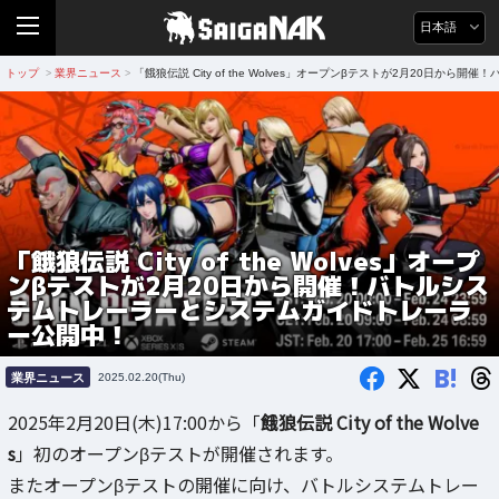
日本語
トップ
業界ニュース
「餓狼伝説 City of the Wolves」オープンβテストが2月20日
>
>
「餓狼伝説 City of the Wolves」オープ
ンβテストが2月20日から開催！バトルシス
テムトレーラーとシステムガイドトレーラ
ー公開中！
B!
業界ニュース
2025.02.20(Thu)
2025年2月20日(木)17:00から「
餓狼伝説 City of the Wolve
s
」初のオープンβテストが開催されます。
またオープンβテストの開催に向け、バトルシステムトレー