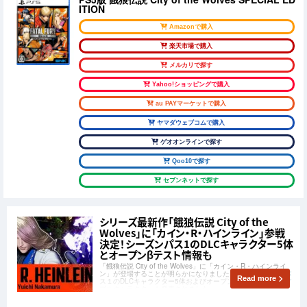
ITION
Amazonで購入
楽天市場で購入
メルカリで探す
Yahoo!ショッピングで購入
au PAYマーケットで購入
ヤマダウェブコムで購入
ゲオオンラインで探す
Qoo10で探す
セブンネットで探す
シリーズ最新作「餓狼伝説 City of the
Wolves」に「カイン・R・ハインライン」参戦
決定！シーズンパス1のDLCキャラクター5体
とオープンβテスト情報も
「餓狼伝説 City of the Wolves」に「カイン・R・ハインライ
ン」が登場することが明らかになりました。また、シーズンパ
Read more
ス１のDLCキャラクター5体およびオープンβテストのプレイア
ブルキャラクターも発表されました。