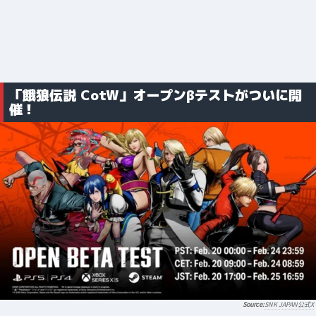
「餓狼伝説 CotW」オープンβテストがついに開
催！
SNK JAPAN公式X