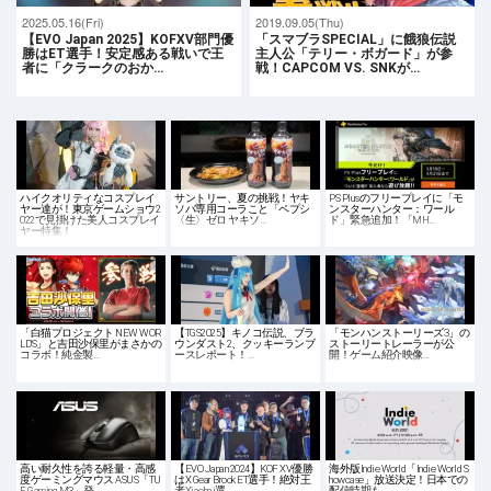
2025.05.16(Fri)
2019.09.05(Thu)
【EVO Japan 2025】KOFXV部門優
「スマブラSPECIAL」に餓狼伝説
勝はET選手！安定感ある戦いで王
主人公「テリー・ボガード」が参
者に「クラークのおか…
戦！CAPCOM VS. SNKが…
ハイクオリティなコスプレイ
サントリー、夏の挑戦！ヤキ
PS Plusのフリープレイに「モ
ヤー達が！東京ゲームショウ2
ソバ専用コーラこと「ペプシ
ンスターハンター：ワール
022で見掛けた美人コスプレイ
〈生〉ゼロ ヤキソ…
ド」緊急追加！「MH…
ヤー特集！
「白猫プロジェクト NEW WOR
【TGS2025】キノコ伝説、ブラ
「モンハンストーリーズ3」の
LD'S」と吉田沙保里がまさかの
ウンダスト2、クッキーランブ
ストーリートレーラーが公
コラボ！純金製…
ースレポート！…
開！ゲーム紹介映像…
高い耐久性を誇る軽量・高感
【EVO Japan 2024】KOF XV優勝
海外版Indie World「Indie World S
度ゲーミングマウス ASUS「TU
はX Gear Brook ET選手！絶対王
howcase」放送決定！日本での
F Gaming M3」発…
者Xiaohai選…
配信時期も…