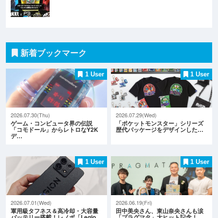
新着ブックマーク
1 User
1 User
2026.07.30(Thu)
2026.07.29(Wed)
ゲーム・コンピュータ界の伝説
「ポケットモンスター」シリーズ
「コモドール」からレトロなY2K
歴代パッケージをデザインした…
デ…
1 User
1 User
2026.07.01(Wed)
2026.06.19(Fri)
軍用級タフネス＆高冷却・大容量
田中美央さん、東山奈央さんも涙
バッテリー搭載！レノボ「Legio…
「プラグマタ」大ヒット記念！…