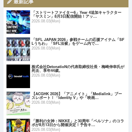
最新記事
「ストリートファイター6」Year 4追加キャラクター
「ヤスミン」8月3日配信開始！アッ…
2026.08.03(Mon)
「SFL JAPAN 2026」参戦チームの応援アイテム「SF
Lうちわ」「SFL法被」をゲーム内で…
2026.08.03(Mon)
株式会社DetonatioNの代表取締役社長・梅崎伸幸氏が
死去、享年44歳。
2026.08.03(Mon)
【ACGHK 2026】「アニメイト」「Medialink」ブー
スレポート！「Identity V」や「映画…
2026.08.03(Mon)
「勝利の女神：NIKKE」と30周年「ペルソナ」のコラ
ボが8月13日から開催決定！予告キ…
2026.08.03(Mon)