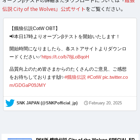
伝説 City of the Wolves」公式サイト
をご覧ください。
【餓狼伝説CotW OBT】
📢本日17時よりオープンβテストを開始いたします！
開始時間になりましたら、各ストアサイトよりダウンロ
ードください✅
https://t.co/b78jLoBqoH
品質向上のため皆さまからのたくさんのご意見、ご感想
をお待ちしております🙌✨
#餓狼伝説
#CotW
pic.twitter.co
m/GDGaP09JMY
— SNK JAPAN (@SNKPofficial_jp)
February 20, 2025
PS5版 餓狼伝説 City of the Wolves SPECIAL ED