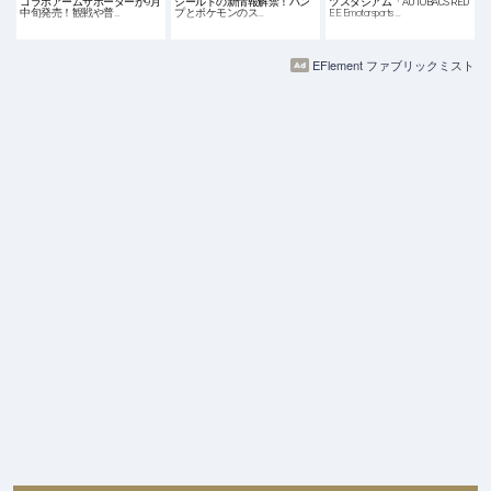
コラボアームサポーターが9月
シールドの新情報解禁！バン
ツスタジアム「AUTOBACS RED
中旬発売！観戦や普…
プとポケモンのス…
EE Emotorsports …
EFlement ファブリックミスト