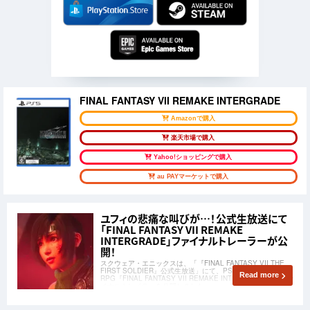
FINAL FANTASY VII REMAKE INTERGRADE
Amazonで購入
楽天市場で購入
Yahoo!ショッピングで購入
au PAYマーケットで購入
ユフィの悲痛な叫びが…！公式生放送にて
「FINAL FANTASY VII REMAKE
INTERGRADE」ファイナルトレーラーが公
開！
スクウェア・エニックスは、「『FINAL FANTASY VII THE
FIRST SOLDIER』公式生放送」にて、PS5向けアクション
Read more
RPG『FINAL FANTASY VII REMAKE INTERGRADE』のファ
イナルトレイラーを公開しました。