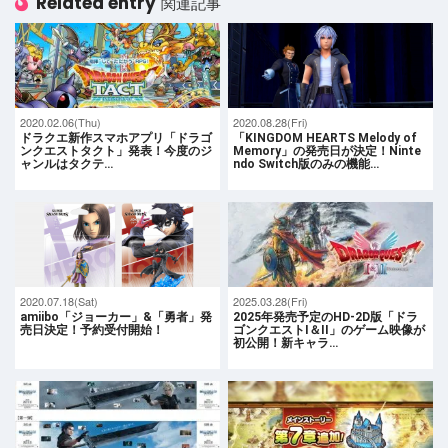
Related entry
関連記事
2020.02.06(Thu)
2020.08.28(Fri)
ドラクエ新作スマホアプリ「ドラゴ
「KINGDOM HEARTS Melody of
ンクエストタクト」発表！今度のジ
Memory」の発売日が決定！Ninte
ャンルはタクテ…
ndo Switch版のみの機能…
2020.07.18(Sat)
2025.03.28(Fri)
amiibo「ジョーカー」&「勇者」発
2025年発売予定のHD-2D版「ドラ
売日決定！予約受付開始！
ゴンクエストI＆II」のゲーム映像が
初公開！新キャラ…