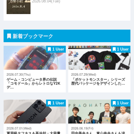
2026.08.04(Tue)
新着ブックマーク
1 User
1 User
2026.07.30(Thu)
2026.07.29(Wed)
ゲーム・コンピュータ界の伝説
「ポケットモンスター」シリーズ
「コモドール」からレトロなY2K
歴代パッケージをデザインした…
デ…
1 User
1 User
2026.07.01(Wed)
2026.06.19(Fri)
軍用級タフネス＆高冷却・大容量
田中美央さん、東山奈央さんも涙