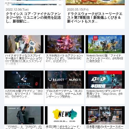
2022.12.06(Tue)
2020.05.15(Fri)
クライシス コア -ファイナルファン
ドラクエウォークがストーリークエ
タジーVII- リユニオンの発売を記念
スト第7章配信！新装備ふくびき＆
し、新宿駅に…
新イベントもスタ…
ハイクオリティなコスプレイ
スマホ向けバトルアクション×
Nintendo Switch 2版「ファイナ
ヤー達が！東京ゲームショウ2
ブロックくずし「SMASH BAC
ルファンタジーXIV」が8月4日
022で見掛けた美人コスプレイ
K!!!!」が正式リリ…
に発売決定！…
ヤー特集！
AZSTOKEが新プラグイン「RAD
プロeスポーツチーム「REJEC
Nintendo Switch 2ダウンロード
NODZ」をリリース！「RIGDOC
T」と「NURO」がチームスポ
専用ソフト「Drag x Drive」が8
KS」でのサウンド…
ンサーシップ契約を…
月14日発売…
「FENNEL」と「DUNLOP」の
本日22時！ポケモン ソード・
日本最大級のeモータースポー