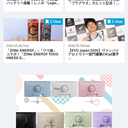
バッテリー搭載！レノボ「Legio…
「プラグマタ」大ヒット記念！…
1 User
1 User
2026.05.26(Tue)
2026.05.09(Sat)
「ZONe ENERGY」×「ウマ娘」
【EVO Japan 2026】ヴァンパイ
コラボ！「ZONe ENERGY TOUG
アセイヴァー部門優勝のKaji選手
HNESS G…
…