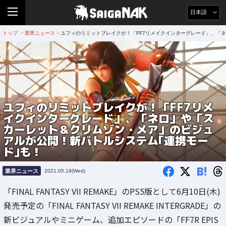
日本語
トップ
業界ニュース
ユフィのリミットブレイクが！「FF7リメイクインターグレード」、「
>
>
ユフィのリミットブレイクが！「FF7リメ
イクインターグレード」、「ネロ」や「ス
カーレット＆クリムゾン・メア」のビジュ
アルが公開！新バトルシステム｢連携モー
ド｣も！
B!
業界ニュース
2021.05.19(Wed)
「FINAL FANTASY VII REMAKE」のPS5版として6月10日(木)
発売予定の「FINAL FANTASY VII REMAKE INTERGRADE」の
新ビジュアルやミニゲーム、追加エピソードの「FF7R EPIS