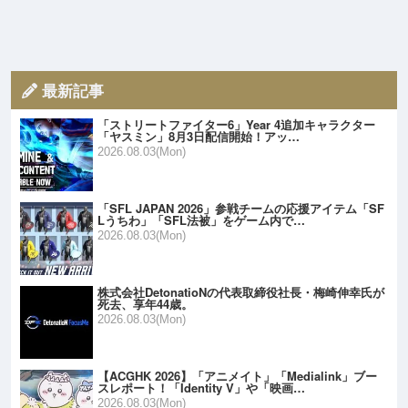
最新記事
「ストリートファイター6」Year 4追加キャラクター
「ヤスミン」8月3日配信開始！アッ…
2026.08.03(Mon)
「SFL JAPAN 2026」参戦チームの応援アイテム「SF
Lうちわ」「SFL法被」をゲーム内で…
2026.08.03(Mon)
株式会社DetonatioNの代表取締役社長・梅崎伸幸氏が
死去、享年44歳。
2026.08.03(Mon)
【ACGHK 2026】「アニメイト」「Medialink」ブー
スレポート！「Identity V」や「映画…
2026.08.03(Mon)