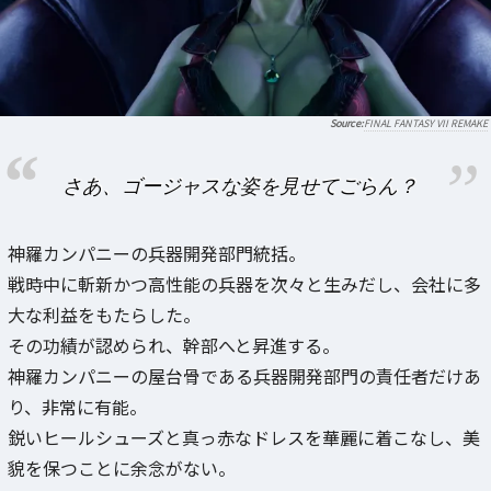
FINAL FANTASY VII REMAKE
さあ、ゴージャスな姿を見せてごらん？
神羅カンパニーの兵器開発部門統括。
戦時中に斬新かつ高性能の兵器を次々と生みだし、会社に多
大な利益をもたらした。
その功績が認められ、幹部へと昇進する。
神羅カンパニーの屋台骨である兵器開発部門の責任者だけあ
り、非常に有能。
鋭いヒールシューズと真っ赤なドレスを華麗に着こなし、美
貌を保つことに余念がない。