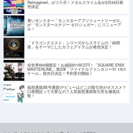
Reimagined」がコラボ！メタルスライム缶が2月24日発
売決定
青いモンスター「モンスターアブソリュートリーゼロ」
が「モンスターエナジー ゼロシュガー」にリニューア
ル！
「ドラゴンクエスト」シリーズからスライムの「純喫
茶」をテーマにしたカフェアイテムが発売決定！
全世界600個限定！お値段約150万円！「SQUARE ENIX
MASTERLINE」第2弾「ファイナルファンタジーVI 1/6ス
ケール」発売日決定！予約受付開始！
仮想通貨(暗号通貨)デビューはどこの取引所がオススメ？
口座開設って大変なの？人気仮想通貨取引所を徹底比
較！