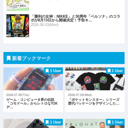
「勝利の女神：NIKKE」と30周年「ペルソナ」のコラ
ボが8月13日から開催決定！予告キ…
2026.08.03(Mon)
新着ブックマーク
1 User
1 User
2026.07.30(Thu)
2026.07.29(Wed)
ゲーム・コンピュータ界の伝説
「ポケットモンスター」シリーズ
「コモドール」からレトロなY2K
歴代パッケージをデザインした…
デ…
1 User
1 User