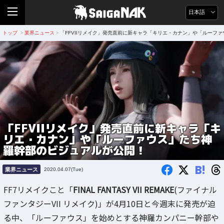
日本語
トップ
業界ニュース
「FFVIIリメイク」発売直前に新キャラ「キリエ・カナン」や「ルーフ
>
>
「FFVIIリメイク」発売直前に新キャラ「キ
リエ・カナン」や「ルーファウス」たち神
羅幹部のビジュアルが公開！
B!
業界ニュース
2020.04.07(Tue)
FF7リメイクこと「
FINAL FANTASY VII REMAKE
(ファイナル
ファンタジーVII リメイク)」が4月10日と今週末に発売が迫
る中、「ルーファウス」を始めとする神羅カンパニー幹部や