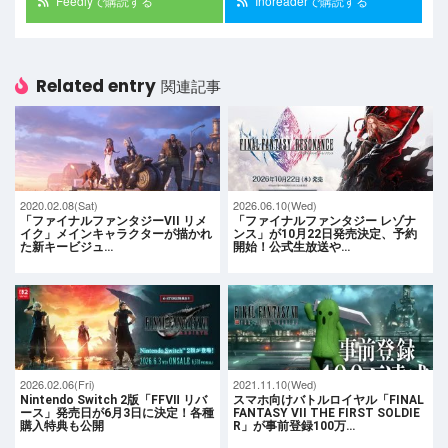
Feedlyで購読する
Inoreaderで購読する
Related entry
関連記事
2020.02.08(Sat)
2026.06.10(Wed)
「ファイナルファンタジーVII リメ
「ファイナルファンタジー レゾナ
イク」メインキャラクターが描かれ
ンス」が10月22日発売決定、予約
た新キービジュ…
開始！公式生放送や…
2026.02.06(Fri)
2021.11.10(Wed)
Nintendo Switch 2版「FFⅦ リバ
スマホ向けバトルロイヤル「FINAL
ース」発売日が6月3日に決定！各種
FANTASY VII THE FIRST SOLDIE
購入特典も公開
R」が事前登録100万…