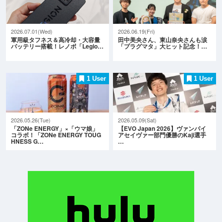
2026.07.01(Wed)
2026.06.19(Fri)
軍用級タフネス＆高冷却・大容量
田中美央さん、東山奈央さんも涙
バッテリー搭載！レノボ「Legio…
「プラグマタ」大ヒット記念！…
1 User
1 User
2026.05.26(Tue)
2026.05.09(Sat)
「ZONe ENERGY」×「ウマ娘」
【EVO Japan 2026】ヴァンパイ
コラボ！「ZONe ENERGY TOUG
アセイヴァー部門優勝のKaji選手
HNESS G…
…