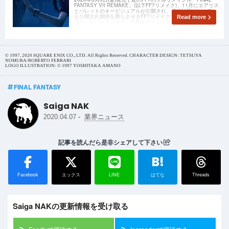
FANTASY VII REMAKE」(以下FF7リメイク)、11月にエアリス
とバレットのキービジュアルが公開され、最近は新トレーラー
も公開され期待を膨らませるFF7リメイクですが、今回「ティ
Read more
ファ」と「セフィロス」の新キービジュアルが公開されまし
た！
© 1997, 2020 SQUARE ENIX CO., LTD. All Rights Reserved. CHARACTER DESIGN: TETSUYA
NOMURA/ROBERTO FERRARI
LOGO ILLUSTRATION: © 1997 YOSHITAKA AMANO
FINAL FANTASY
Saiga NAK
-
2020.04.07
業界ニュース
記事を読んだら是非シェアして下さい
B!
Facebook
エックス
LINE
はてな
Threads
Saiga NAKの更新情報を受け取る