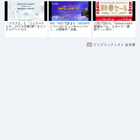
「ドラクエ」と「ジェラート
MSI「MPGで決まり！MSI MPG
12月27日から「Nintendo Switch
ピケ」のコラボ第2弾！オリジ
シリーズレビューキャンペー
新春セール」スタート！通
ナルアートのス…
ン」が開催中！対象…
称“クッパ狩り”…
ファブリックミスト 金木犀