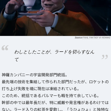
FINAL FANTASY VII REMAKE
わしとしたことが、ラードを切らすなん
て
神羅カンパニーの宇宙開発部門統括。
最先端の技術を集結して作られた部門だったが、ロケットの
打ち上げ失敗を境に現在は凍結されている。
このため、統括であるパルマーも暇を持て余している。
幹部の中では最年長だが、特に威厳や発言権があるわけでは
ない。ラード入りの紅茶を愛飲し、「うひょひょ」と独特な