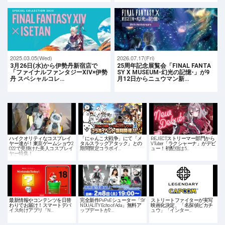
2025.03.05(Wed)
2026.07.17(Fri)
3月26日(水)から伊勢丹新宿店で
25周年記念展覧会「FINAL FANTA
「ファイナルファンタジーXIV×伊勢
SY X MUSEUM-幻光の記憶-」が9
丹 スペシャルコレ…
月12日からニュウマン新…
ハイクオリティなコスプレイ
「にゃんこ大戦争」にて「メ
REJECTストリーマー部門から
ヤー達が！東京ゲームショウ2
タルスラッグアタック」との
VTuber「ラクシャーナ」がデビ
022で見掛けた美人コスプレイ
期間限定コラボイ…
ュー！初配信は5…
ヤー特集！
最新情報やコンテンツを日替
完全新作PvPvEシューター「SY
ストリートファイターが実写
わりでお届け！スマートデバ
NDUALITY Echo of Ada」無料ア
映画化決定、「名探偵ピカチ
イス向けアプリ「N…
ップデートが2…
ュウ」「インター…