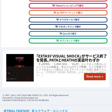
Yahoo!ショッピングで探す
au PAYマーケットで購入
ヤマダモールで探す
ゲオオンラインで探す
Qoo10で探す
セブンネットで探す
「EXTASY VISUAL SHOCK」がサービス終了
を発表。PATAとHEATHの実装叶わずか
「X JAPAN」「LUNA SEA」「GLAY」というロック界のレジ
ェンドたちの楽曲を、本人たちのライブ映像、ライブ音源でプ
レイできるという夢のような【アーティスト公認】音楽リズム
ゲーム「EXTASY VISUAL SHOCK」がサービス終了を発表し
ました。
Read more
© 1997, 2021, 2022 SQUARE ENIX CO., LTD. All Rights Reserved.
Powered by Ateam Entertainment Inc.
CHARACTER DESIGN: TETSUYA NOMURA
FINAL FANTASY
スクウェア・エニックス