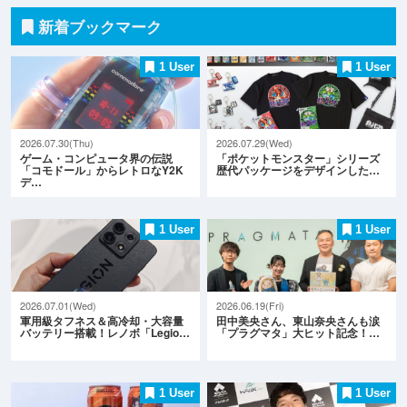
新着ブックマーク
1 User
1 User
2026.07.30(Thu)
2026.07.29(Wed)
ゲーム・コンピュータ界の伝説
「ポケットモンスター」シリーズ
「コモドール」からレトロなY2K
歴代パッケージをデザインした…
デ…
1 User
1 User
2026.07.01(Wed)
2026.06.19(Fri)
軍用級タフネス＆高冷却・大容量
田中美央さん、東山奈央さんも涙
バッテリー搭載！レノボ「Legio…
「プラグマタ」大ヒット記念！…
1 User
1 User