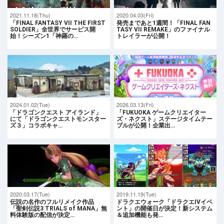
2021.11.18(Thu)
2020.04.03(Fri)
「FINAL FANTASY VII THE FIRST
発売まであと1週間！「FINAL FAN
SOLDIER」全世界でサービス開
TASY VII REMAKE」のファイナル
始！シーズン1「神羅の…
トレイラーが公開！
2024.01.02(Tue)
2026.03.13(Fri)
「ドラゴンクエスト アイランド」
「FUKUOKA ゲームクリエイター
にて「ドラゴンクエストモンスター
ズ・ネクスト」ステージタイムテー
ズ３」コラボキャ…
ブルが公開！企業出…
2020.03.17(Tue)
2019.11.19(Tue)
伝説の名作のフルリメイク作品
ドラクエウォーク「ドラクエIVイベ
「聖剣伝説3 TRIALS of MANA」無
ント」の開催日が決定！新システム
料体験版の配信が決定…
＆追加機能も発…