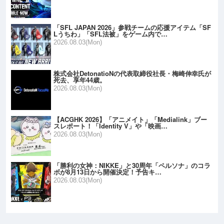
「SFL JAPAN 2026」参戦チームの応援アイテム「SF
Lうちわ」「SFL法被」をゲーム内で…
2026.08.03(Mon)
株式会社DetonatioNの代表取締役社長・梅崎伸幸氏が
死去、享年44歳。
2026.08.03(Mon)
【ACGHK 2026】「アニメイト」「Medialink」ブー
スレポート！「Identity V」や「映画…
2026.08.03(Mon)
「勝利の女神：NIKKE」と30周年「ペルソナ」のコラ
ボが8月13日から開催決定！予告キ…
2026.08.03(Mon)