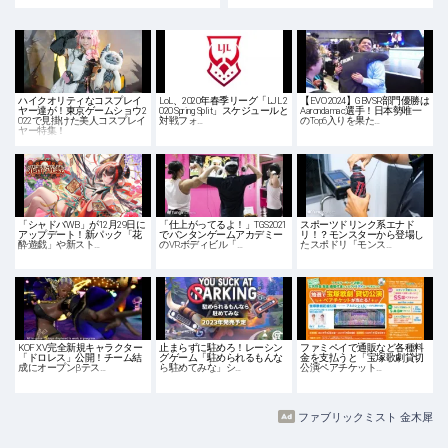
ハイクオリティなコスプレイ
LoL、2020年春季リーグ「LJL 2
【EVO 2024】GBVSR部門優勝は
ヤー達が！東京ゲームショウ2
020 Spring Split」スケジュールと
Aarondamac選手！日本勢唯一
022で見掛けた美人コスプレイ
対戦フォ…
のTop6入りを果た…
ヤー特集！
「シャドバWB」が12月29日に
「仕上がってるよ！」TGS2021
スポーツドリンク系エナド
アップデート！新パック「花
でバンタンゲームアカデミー
リ！？モンスターから登場し
酔遊戯」や新スト…
のVRボディビル「…
たスポドリ「モンス…
KOF XV完全新規キャラクター
止まらずに駐めろ！レーシン
ファミペイで通販など各種料
「ドロレス」公開！チーム結
グゲーム「駐められるもんな
金を支払うと「宝塚歌劇貸切
成にオープンβテス…
ら駐めてみな」シ…
公演ペアチケット…
ファブリックミスト 金木犀