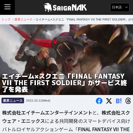
日本語
トップ
業界ニュース
エイチーム×スクエニ「FINAL FANTASY VII THE FIRST SOLDIE
>
>
エイチーム×スクエニ「FINAL FANTASY
VII THE FIRST SOLDIER」がサービス終
了を発表
B!
業界ニュース
2022.10.12(Wed)
株式会社エイチームエンターテインメント
と、
株式会社スク
ウェア・エニックス
による共同開発のスマートデバイス向け
バトルロイヤルアクションゲーム「
FINAL FANTASY VII THE