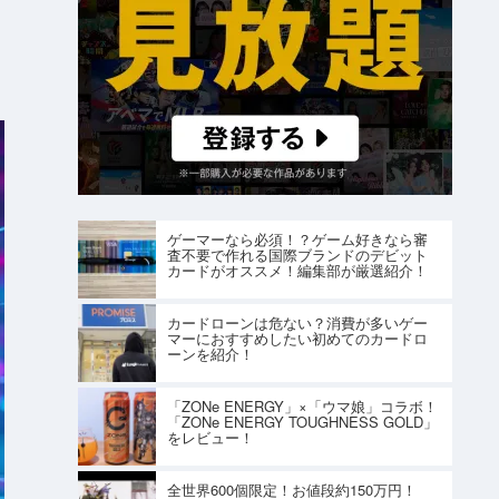
ゲーマーなら必須！？ゲーム好きなら審
査不要で作れる国際ブランドのデビット
カードがオススメ！編集部が厳選紹介！
カードローンは危ない？消費が多いゲー
マーにおすすめしたい初めてのカードロ
ーンを紹介！
「ZONe ENERGY」×「ウマ娘」コラボ！
「ZONe ENERGY TOUGHNESS GOLD」
をレビュー！
全世界600個限定！お値段約150万円！