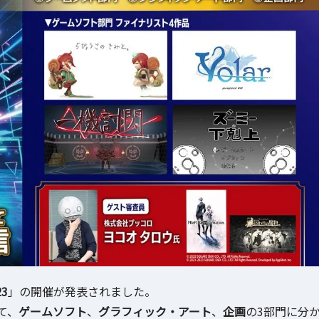
23
」の開催が発表されました。
て、
ゲームソフト
、
グラフィック・アート
、
企画
の3部門に分