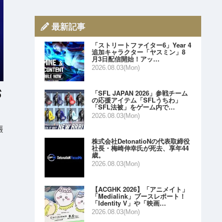
最新記事
「ストリートファイター6」Year 4
追加キャラクター「ヤスミン」8
月3日配信開始！アッ…
2026.08.03(Mon)
「SFL JAPAN 2026」参戦チーム
の応援アイテム「SFLうちわ」
「SFL法被」をゲーム内で…
2026.08.03(Mon)
振
株式会社DetonatioNの代表取締役
社長・梅崎伸幸氏が死去、享年44
歳。
2026.08.03(Mon)
【ACGHK 2026】「アニメイト」
「Medialink」ブースレポート！
「Identity V」や「映画…
2026.08.03(Mon)