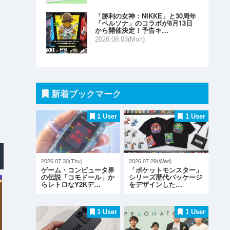
「勝利の女神：NIKKE」と30周年
「ペルソナ」のコラボが8月13日
から開催決定！予告キ…
2026.08.03(Mon)
新着ブックマーク
1 User
1 User
2026.07.30(Thu)
2026.07.29(Wed)
ゲーム・コンピュータ界
「ポケットモンスター」
の伝説「コモドール」か
シリーズ歴代パッケージ
らレトロなY2Kデ…
をデザインした…
1 User
1 User