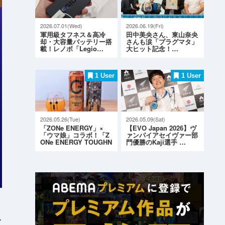
2026.07.01(Wed)
2026.06.19(Fri)
軍用級タフネス＆高冷
田中美央さん、東山奈央
却・大容量バッテリー搭
さんも涙「プラグマタ」
載！レノボ「Legio…
大ヒット記念！…
1 User
1 User
2026.05.26(Tue)
2026.05.09(Sat)
「ZONe ENERGY」×
【EVO Japan 2026】ヴ
「ウマ娘」コラボ！「Z
ァンパイアセイヴァー部
ONe ENERGY TOUGHN
門優勝のKaji選手 …
ESS G…
か