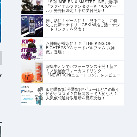
「SQUARE ENIX MASTERLINE」第2弾
「ファイナルファンタジーVI 1/6スケー
ル」発売日決定！予約受付開始！
推し活に！ゲームに！「見ること」に特
化した新エナドリ「GEKIMI推し活エナジ
ードリンク」を発表！
八神庵が香水に！？「THE KING OF
FIGHTERS ’98 オードパルファム 八神
庵」登場！
深集中オンでパフォーマンス全開！新ア
ミノ酸配合フォーカスドリンク
「NEWTRON(ニュートロン)」をレビュー
グ
仮想通貨(暗号通貨)デビューはどこの取引
所がオススメ？口座開設って大変なの？
人気仮想通貨取引所を徹底比較！