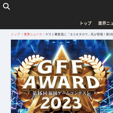
トップ
業界ニ
トップ
>
業界ニュース
>
ゲスト審査員に「ヨコオタロウ」氏が登場！第16回福