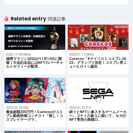
Related entry
関連記事
2022.11.09(Wed)
2023.01.11(Wed)
福岡マラソン2022が11月13日に開
Curecos「#マイベストコスプレ20
催！大会記念品にはNFTのバーチャ
22」グランプリ決定！コスプレ界ニ
ルトロフィーが配布…
ューヒロイン誕生
2023.04.15(Sat)
2022.01.21(Fri)
賞金総額200万円！Curecosがコス
続々とNFTに参入するゲームメーカ
プレ動画投稿コンテスト「推し！コ
ー。コナミの参入に続いて、セガが
スプレイヤーグラ…
NFT専用の商標ロ…