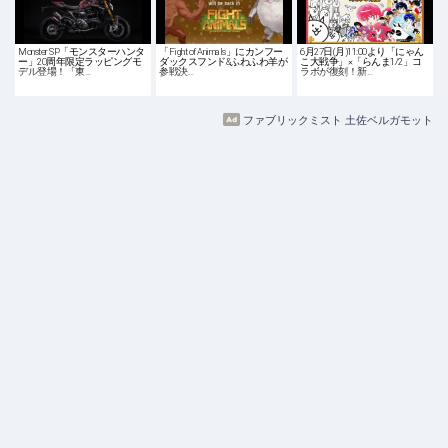
Monster SP「モンスターハンタ
「Fight of Animals」にカンフー
6月27日(月)11:00より「にゃん
ー」20周年限定ラッピングモ
ダックスフンド&ふわふわ羊が
こ大戦争」×「らんま1/2」コ
デル登場！「東…
参戦決…
ラボが復刻！新…
ファブリックミスト 土佐ベルガモット