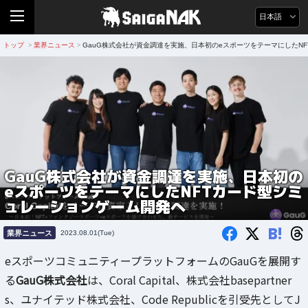
日本語
トップ
業界ニュース
GauG株式会社が資金調達を実施、日本初のeスポーツをテーマにしたN
>
>
GauG株式会社が資金調達を実施、日本初の
eスポーツをテーマにしたNFTカード型シミ
ュレーションゲーム開発へ
B!
業界ニュース
2023.08.01(Tue)
eスポーツコミュニティープラットフォームのGauGを展開す
る
GauG株式会社
は、Coral Capital、株式会社basepartner
s、ユナイテッド株式会社、Code Republicを引受先としてJ