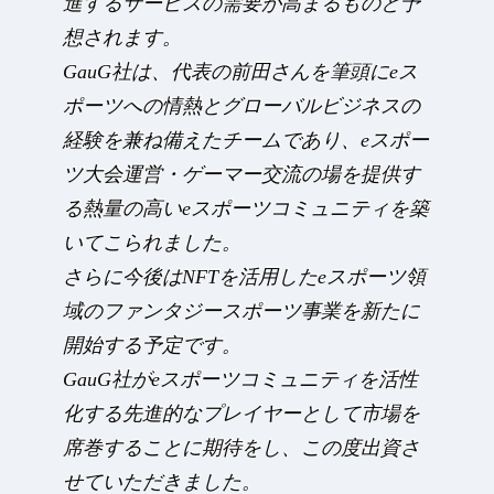
進するサービスの需要が高まるものと予
想されます。
GauG社は、代表の前田さんを筆頭にeス
ポーツへの情熱とグローバルビジネスの
経験を兼ね備えたチームであり、eスポー
ツ大会運営・ゲーマー交流の場を提供す
る熱量の高いeスポーツコミュニティを築
いてこられました。
さらに今後はNFTを活用したeスポーツ領
域のファンタジースポーツ事業を新たに
開始する予定です。
GauG社がeスポーツコミュニティを活性
化する先進的なプレイヤーとして市場を
席巻することに期待をし、この度出資さ
せていただきました。