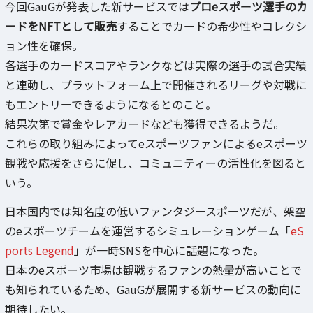
今回GauGが発表した新サービスでは
プロeスポーツ選手のカ
ードをNFTとして販売
することでカードの希少性やコレクシ
ョン性を確保。
各選手のカードスコアやランクなどは実際の選手の試合実績
と連動し、プラットフォーム上で開催されるリーグや対戦に
もエントリーできるようになるとのこと。
結果次第で賞金やレアカードなども獲得できるようだ。
これらの取り組みによってeスポーツファンによるeスポーツ
観戦や応援をさらに促し、コミュニティーの活性化を図ると
いう。
日本国内では知名度の低いファンタジースポーツだが、架空
のeスポーツチームを運営するシミュレーションゲーム「
eS
ports Legend
」が一時SNSを中心に話題になった。
日本のeスポーツ市場は観戦するファンの熱量が高いことで
も知られているため、GauGが展開する新サービスの動向に
期待したい。