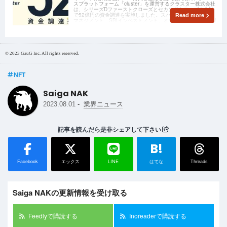
スプラットフォーム「cluster」を運営するクラスター株式会社
は、シリーズDファーストクローズとセカンドクローズの合計
で52億円の資金調達を実施しました。スパークス・アセット・
Read more
マネジメント、SBIインベストメント、オリックスと他4社が引
受先となっています。
© 2023 GauG Inc. All rights reserved.
NFT
Saiga NAK
-
2023.08.01
業界ニュース
記事を読んだら是非シェアして下さい
B!
Facebook
エックス
LINE
はてな
Threads
Saiga NAKの更新情報を受け取る
Feedlyで購読する
Inoreaderで購読する