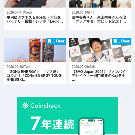
2026.07.01(Wed)
2026.06.19(Fri)
軍用級タフネス＆高冷却・大容量
田中美央さん、東山奈央さんも涙
バッテリー搭載！レノボ「Legio…
「プラグマタ」大ヒット記念！…
1 User
1 User
2026.05.26(Tue)
2026.05.09(Sat)
「ZONe ENERGY」×「ウマ娘」
【EVO Japan 2026】ヴァンパイ
コラボ！「ZONe ENERGY TOUG
アセイヴァー部門優勝のKaji選手
HNESS G…
…