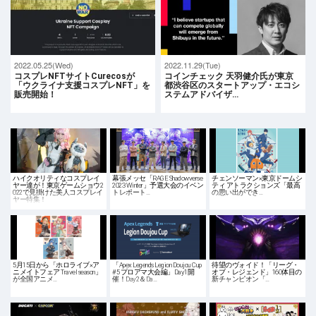
2022.05.25(Wed)
2022.11.29(Tue)
コスプレNFTサイトCurecosが
コインチェック 天羽健介氏が東京
「ウクライナ支援コスプレNFT」を
都渋谷区のスタートアップ・エコシ
販売開始！
ステムアドバイザ…
ハイクオリティなコスプレイ
幕張メッセ「RAGE Shadowverse
チェンソーマン×東京ドームシ
ヤー達が！東京ゲームショウ2
2023 Winter」予選大会のイベン
ティ アトラクションズ「最高
022で見掛けた美人コスプレイ
トレポート…
の思い出ができ…
ヤー特集！
5月15日から「ホロライブ×ア
「Apex Legends Legion Doujou Cup
待望のヴォイド！「リーグ・
ニメイトフェア Travel season」
#5 プロアマ大会編」Day1開
オブ・レジェンド」160体目の
が全国アニメ…
催！Day2＆Da…
新チャンピオン「…