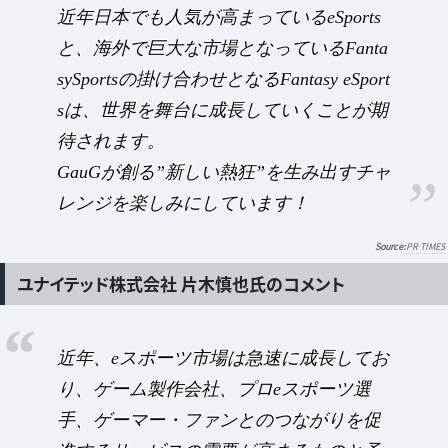
近年日本でも人気が高まっているeSports
と、海外で巨大な市場となっているFanta
sySportsの掛け合わせとなるFantasy eSport
sは、世界を舞台に成長していくことが期
待されます。
GauGが創る”新しい熱狂”を生み出すチャ
レンジを楽しみにしています！
PR TIMES
ユナイテッド株式会社 片木慎也氏のコメント
近年、eスポーツ市場は急速に成長してお
り、ゲーム製作会社、プロeスポーツ選
手、ゲーマー・ファンとのつながりを促