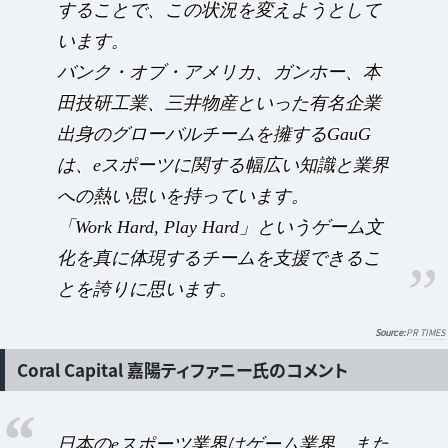
することで、この状況を変えようとして
います。
バンク・オブ・アメリカ、ガンホー、本
田技研工業、三井物産といった有名企業
出身のグローバルチームを擁するGauG
は、eスポーツに関する幅広い知識と業界
への熱い思いを持っています。
「Work Hard, Play Hard」というゲーム文
化を真に体現するチームを支援できるこ
とを誇りに思います。
PR TIMES
Coral Capital 嘉陽ティファニー氏のコメント
日本のeスポーツ業界はゲーム業界、また