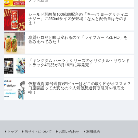
シールド乳酸菌100億個配合の「キーバ ヨーグリティエ
ナジー」に250mlサイズが登場！なんと配合量はそのま
ま！
糖質ゼロだと味は変わるの？「ライフガードZERO」を
飲み比べてみた！
「キングダム ハーツ」シリーズのオリジナル・サウンド
トラック4商品が8月16日に再発売！
仮想通貨(暗号通貨)デビューはどこの取引所がオススメ？
口座開設って大変なの？人気仮想通貨取引所を徹底比
較！
トップ
当サイトについて
お問い合わせ
利用規約