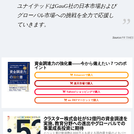
ユナイテッドはGauG社の日本市場および
グローバル市場への挑戦を全力で応援し
ていきます。
PR TIMES
資金調達力の強化書――今から備えたい７つのポ
イント
Amazonで購入
楽天市場で購入
Yahoo!ショッピングで購入
au PAYマーケットで購入
クラスター株式会社が52億円の資金調達を
実施、教育分野への進出やグローバルでの
事業成長投資に期待
イベント累計動員数2,000万人を超える国内最大級のメタバー