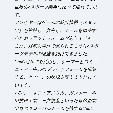
世界のeスポーツ業界に比べて遅れていま
す。
プレイヤーはゲームの統計情報（スタッ
ツ）を追跡し、共有し、チームを構築す
るためプラットフォームがありません。
また、規制も海外で見られるようなeスポ
ーツモデルの隆盛を妨げてきました。
GauGはNFTを活用し、ゲーマーとコミュ
ニティー中心のプラットフォームを構築
することで、この状況を変えようとして
います。
バンク・オブ・アメリカ、ガンホー、本
田技研工業、三井物産といった有名企業
出身のグローバルチームを擁するGauG