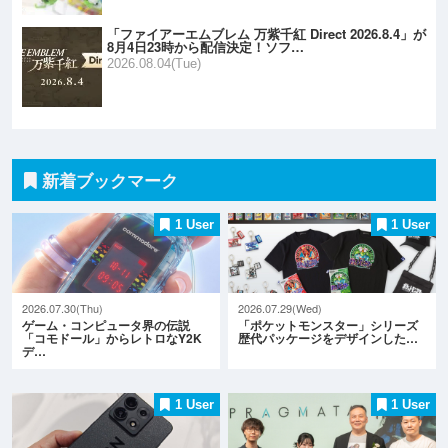
「ファイアーエムブレム 万紫千紅 Direct 2026.8.4」が
8月4日23時から配信決定！ソフ…
2026.08.04(Tue)
新着ブックマーク
1 User
1 User
2026.07.30(Thu)
2026.07.29(Wed)
ゲーム・コンピュータ界の伝説
「ポケットモンスター」シリーズ
「コモドール」からレトロなY2K
歴代パッケージをデザインした…
デ…
1 User
1 User