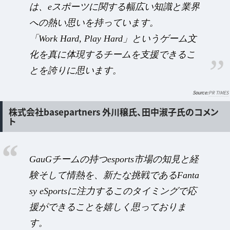
は、eスポーツに関する幅広い知識と業界
への熱い思いを持っています。
「Work Hard, Play Hard」というゲーム文
化を真に体現するチームを支援できるこ
とを誇りに思います。
PR TIMES
株式会社basepartners 外川穣氏、田中淑子氏のコメン
ト
GauGチームの持つesports市場の知見と経
験そして情熱を、新たな挑戦であるFanta
sy eSportsに注力するこのタイミングで応
援ができることを嬉しく思っておりま
す。