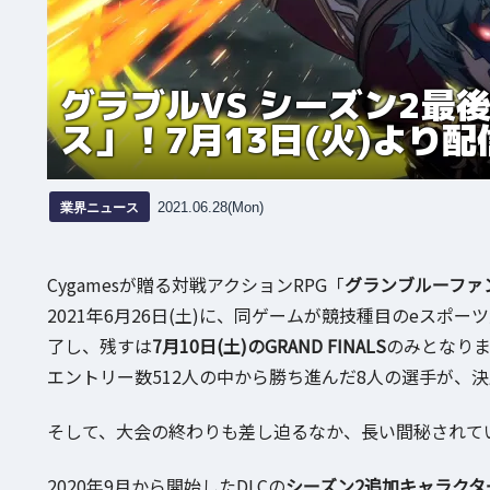
グラブルVS シーズン2最
ス」！7月13日(火)より
業界ニュース
2021.06.28(Mon)
Cygamesが贈る対戦アクションRPG「
グランブルーファ
2021年6月26日(土)に、同ゲームが競技種目のeスポー
了し、残すは
7月10日(土)のGRAND FINALS
のみとなり
エントリー数512人の中から勝ち進んだ8人の選手が、
そして、大会の終わりも差し迫るなか、長い間秘されて
2020年9月から開始したDLCの
シーズン2追加キャラクタ