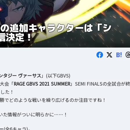
後の追加キャラクターは「シ
配信決定！
B!
ンタジー ヴァーサス
」(以下GBVS)
ツ大会「
RAGE GBVS 2021 SUMMER
」SEMI FINALSの全試合が
ました！
決勝でどのような戦いを繰り広げるのか注目ですね！
いた情報がついに明らかに……！
ー
(全6キャラ)。