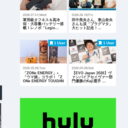
2026.07.01(Wed)
2026.06.19(Fri)
軍用級タフネス＆高冷
田中美央さん、東山奈央
却・大容量バッテリー搭
さんも涙「プラグマタ」
載！レノボ「Legio…
大ヒット記念！…
1 User
1 User
2026.05.26(Tue)
2026.05.09(Sat)
「ZONe ENERGY」×
【EVO Japan 2026】ヴ
「ウマ娘」コラボ！「Z
ァンパイアセイヴァー部
ONe ENERGY TOUGHN
門優勝のKaji選手 …
ESS G…