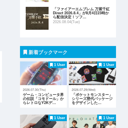
「ファイアーエムブレム 万紫千紅
Direct 2026.8.4」が8月4日23時か
ら配信決定！ソフ…
2026.08.04(Tue)
新着ブックマーク
1 User
1 User
2026.07.30(Thu)
2026.07.29(Wed)
ゲーム・コンピュータ界
「ポケットモンスター」
の伝説「コモドール」か
シリーズ歴代パッケージ
らレトロなY2Kデ…
をデザインした…
1 User
1 User