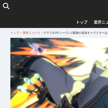
トップ
業界ニ
トップ
>
業界ニュース
>
グラブルVS シーズン2最後の追加キャラクターは