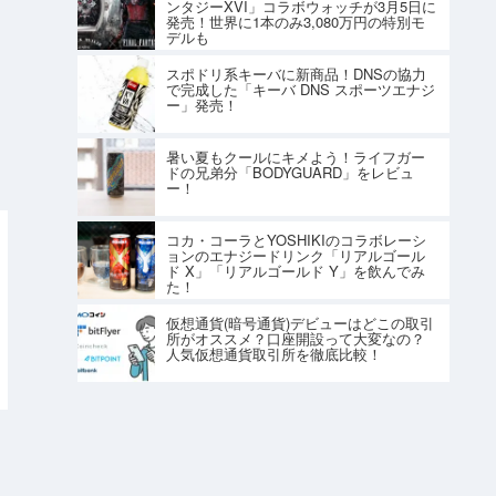
ンタジーXVI」コラボウォッチが3月5日に
発売！世界に1本のみ3,080万円の特別モ
デルも
スポドリ系キーバに新商品！DNSの協力
で完成した「キーバ DNS スポーツエナジ
ー」発売！
暑い夏もクールにキメよう！ライフガー
ドの兄弟分「BODYGUARD」をレビュ
ー！
コカ・コーラとYOSHIKIのコラボレーシ
ョンのエナジードリンク「リアルゴール
ド X」「リアルゴールド Y」を飲んでみ
た！
仮想通貨(暗号通貨)デビューはどこの取引
所がオススメ？口座開設って大変なの？
人気仮想通貨取引所を徹底比較！