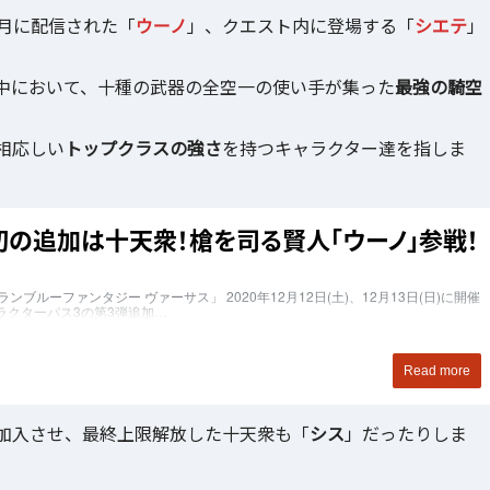
月に配信された「
ウーノ
」、クエスト内に登場する「
シエテ
」
中において、十種の武器の全空一の使い手が集った
最強の騎空
相応しい
トップクラスの強さ
を持つキャラクター達を指しま
加入させ、最終上限解放した十天衆も「
シス
」だったりしま