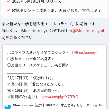
2023年6月19日(月)リリース
歌唱タレント：湊あくあ、天音かなた、雪花ラミィ
また新たな一歩を踏み出す「ホロライブ」に期待です！
詳しくは「Blue Journey」公式Twitter(
@BlueJourneyInf
o
)をご覧ください。
ホロライブの新たな音楽プロジェクト 【
#BlueJourney
】
◯参加メンバー全23名発表✨
◯楽曲リリーススケジュールも公開?
_____________
?4月17日(月) 「僕は独りだ」
?5月15日(月)「君になりたかった」
?6月19日(月) 「あの日の僕らへ」
※同日MV公開です
https://t.co/qdgYX7R7rO
— Blue Journey【公式】2024.2.7『水たまり』リリース！ (@Blu