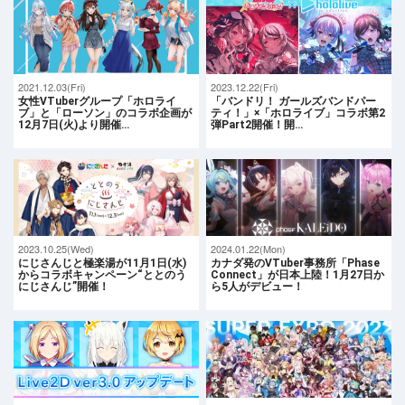
2021.12.03(Fri)
2023.12.22(Fri)
女性VTuberグループ「ホロライ
「バンドリ！ ガールズバンドパー
ブ」と「ローソン」のコラボ企画が
ティ！」×「ホロライブ」コラボ第2
12月7日(火)より開催…
弾Part2開催！開…
2023.10.25(Wed)
2024.01.22(Mon)
にじさんじと極楽湯が11月1日(水)
カナダ発のVTuber事務所「Phase
からコラボキャンペーン“ととのう
Connect」が日本上陸！1月27日か
にじさんじ”開催！
ら5人がデビュー！