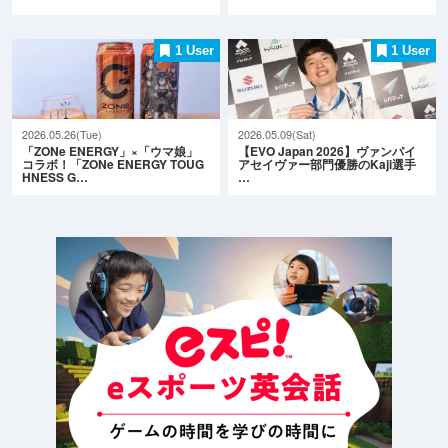
1 User
1 User
2026.05.26(Tue)
2026.05.09(Sat)
「ZONe ENERGY」×「ウマ娘」
【EVO Japan 2026】ヴァンパイ
コラボ！「ZONe ENERGY TOUG
アセイヴァー部門優勝のKaji選手
HNESS G…
…