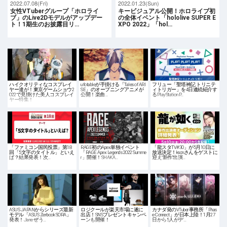
2022.07.08(Fri)
2022.01.23(Sun)
女性VTuberグループ「ホロライ
キービジュアル公開！ホロライブ初
ブ」のLive2Dモデルがアップデー
の全体イベント「hololive SUPER E
ト！1期生のお披露目リ…
XPO 2022」「hol…
ハイクオリティなコスプレイ
ufotableが手掛ける「Tales of ARI
フリュー「聖塔神記 トリニテ
ヤー達が！東京ゲームショウ2
SE」のオープニングアニメが
ィトリガー」を4日連続紹介す
022で見掛けた美人コスプレイ
公開！楽曲…
るPlayStation P…
ヤー特集！
「ファミコン国民投票」第18
RAGE初のApex単独イベント
「龍スタTV#30」が5月10日に
回「5文字のタイトル」といえ
「RAGE Apex Legends 2022 Summe
放送決定！ksonさんをゲストに
ば？結果発表！次…
r」開催！SHAKA…
迎え“新作”出演…
ASUS JAPANからシリーズ最新
ロジクールが楽天市場に遂に
カナダ発のVTuber事務所「Phas
モデル「ASUS Zenbook SORA」
出店！SNSプレゼントキャンペ
e Connect」が日本上陸！1月27
発表！Jane ぜう…
ーンも開催！
日から5人がデ…