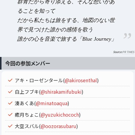
群青だから寄り添える、そんな想いがあ
ることを知って
だから私たちは旅をする、地図のない世
界で見つけた誰かの感情を歌う
誰かの心を音楽で旅する「Blue Journey」
PR TIMES
今回の参加メンバー
アキ・ローゼンタール(
@akirosenthal
)
白上フブキ(
@shirakamifubuki
)
湊あくあ(
@minatoaqua
)
癒月ちょこ(
@yuzukichococh
)
大空スバル(
@oozorasubaru
)