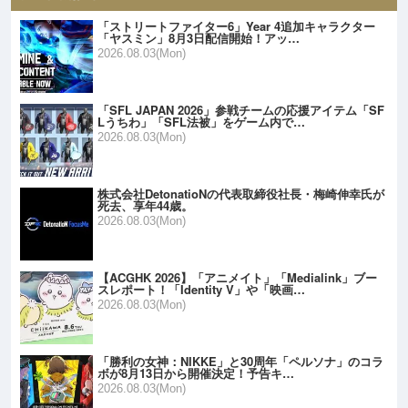
「ストリートファイター6」Year 4追加キャラクター
「ヤスミン」8月3日配信開始！アッ…
2026.08.03(Mon)
「SFL JAPAN 2026」参戦チームの応援アイテム「SF
Lうちわ」「SFL法被」をゲーム内で…
2026.08.03(Mon)
株式会社DetonatioNの代表取締役社長・梅崎伸幸氏が
死去、享年44歳。
2026.08.03(Mon)
【ACGHK 2026】「アニメイト」「Medialink」ブー
スレポート！「Identity V」や「映画…
2026.08.03(Mon)
「勝利の女神：NIKKE」と30周年「ペルソナ」のコラ
ボが8月13日から開催決定！予告キ…
2026.08.03(Mon)