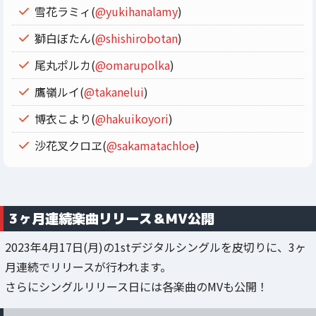
雪花ラミィ(
@yukihanalamy
)
獅白ぼたん(
@shishirobotan
)
尾丸ポルカ(
@omarupolka
)
鷹嶺ルイ(
@takanelui
)
博衣こより(
@hakuikoyori
)
沙花叉クロヱ(
@sakamatachloe
)
3ヶ月連続楽曲リリース＆MV公開
2023年4月17日(月)の1stデジタルシングルを皮切りに、3ヶ
月連続でリリースが行われます。
さらにシングルリリース日には各楽曲のMVも公開！