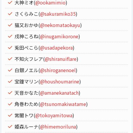
大神ミオ(
@ookamimio
)
さくらみこ(
@sakuramiko35
)
猫又おかゆ(
@nekomataokayu
)
戌神ころね(
@inugamikorone
)
兎田ぺこら(
@usadapekora
)
不知火フレア(
@shiranuiflare
)
白銀ノエル(
@shiroganenoel
)
宝鐘マリン(
@houshoumarine
)
天音かなた(
@amanekanatach
)
角巻わため(
@tsunomakiwatame
)
常闇トワ(
@tokoyamitowa
)
姫森ルーナ(
@himemoriluna
)