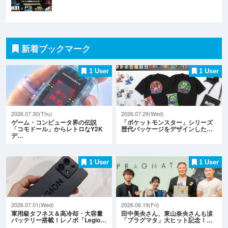
新着ブックマーク
1 User
1 User
2026.07.30(Thu)
2026.07.29(Wed)
ゲーム・コンピュータ界の伝説
「ポケットモンスター」シリーズ
「コモドール」からレトロなY2K
歴代パッケージをデザインした…
デ…
1 User
1 User
2026.07.01(Wed)
2026.06.19(Fri)
軍用級タフネス＆高冷却・大容量
田中美央さん、東山奈央さんも涙
バッテリー搭載！レノボ「Legio…
「プラグマタ」大ヒット記念！…