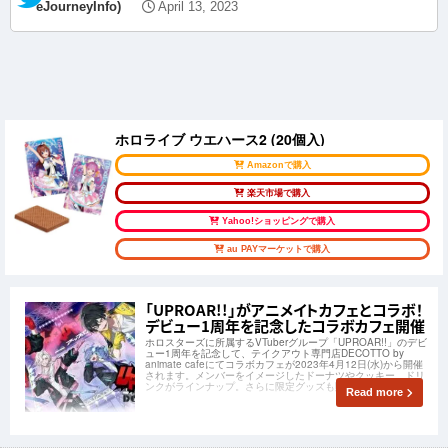
eJourneyInfo)
April 13, 2023
ホロライブ ウエハース2 (20個入)
Amazonで購入
楽天市場で購入
Yahoo!ショッピングで購入
au PAYマーケットで購入
「UPROAR!!」がアニメイトカフェとコラボ！
デビュー1周年を記念したコラボカフェ開催
ホロスターズに所属するVTuberグループ「UPROAR!!」のデビ
ュー1周年を記念して、テイクアウト専門店DECOTTO by
animate cafeにてコラボカフェが2023年4月12日(水)から開催
されます。メンバーをイメージしたドーナツやクッキー、ドリ
ンクがラインナップ。さらに限定グッズも販売されます。
Read more