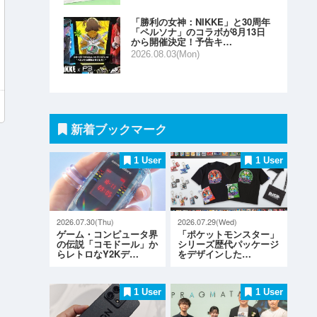
「勝利の女神：NIKKE」と30周年
「ペルソナ」のコラボが8月13日
から開催決定！予告キ…
2026.08.03(Mon)
新着ブックマーク
1 User
1 User
2026.07.30(Thu)
2026.07.29(Wed)
ゲーム・コンピュータ界
「ポケットモンスター」
の伝説「コモドール」か
シリーズ歴代パッケージ
らレトロなY2Kデ…
をデザインした…
1 User
1 User