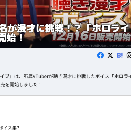
14名が漫才に挑戦！？「ホロライ
開始！
B!
イブ
」は、所属VTuberが聴き漫才に挑戦したボイス「
ホロラ
ら発売を開始しました！
ボイス集?