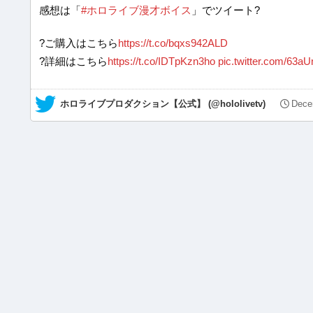
感想は「
#ホロライブ漫才ボイス
」でツイート?
?ご購入はこちら
https://t.co/bqxs942ALD
?詳細はこちら
https://t.co/IDTpKzn3ho
pic.twitter.com/63a
— ホロライブプロダクション【公式】 (@hololivetv)
Dece