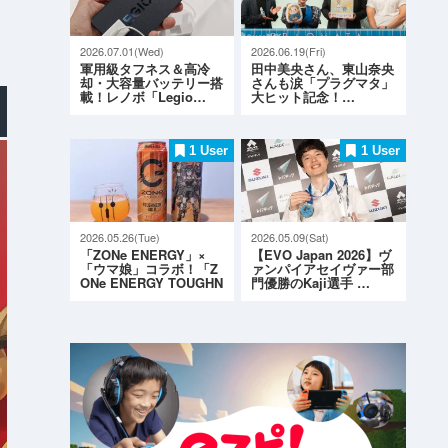
2026.07.01(Wed)
2026.06.19(Fri)
軍用級タフネス＆高冷
田中美央さん、東山奈央
却・大容量バッテリー搭
さんも涙「プラグマタ」
載！レノボ「Legio…
大ヒット記念！…
1 User
1 User
2026.05.26(Tue)
2026.05.09(Sat)
「ZONe ENERGY」×
【EVO Japan 2026】ヴ
「ウマ娘」コラボ！「Z
ァンパイアセイヴァー部
ONe ENERGY TOUGHN
門優勝のKaji選手 …
ESS G…