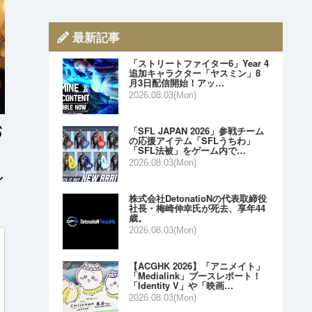
最新記事
「ストリートファイター6」Year 4
追加キャラクター「ヤスミン」8
月3日配信開始！アッ…
2026.08.03(Mon)
「SFL JAPAN 2026」参戦チーム
の応援アイテム「SFLうちわ」
「SFL法被」をゲーム内で…
2026.08.03(Mon)
イ
株式会社DetonatioNの代表取締役
社長・梅崎伸幸氏が死去、享年44
歳。
2026.08.03(Mon)
【ACGHK 2026】「アニメイト」
「Medialink」ブースレポート！
「Identity V」や「映画…
2026.08.03(Mon)