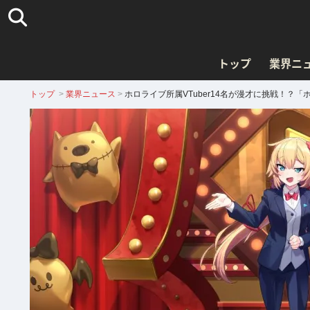
トップ
業界ニ
トップ
>
業界ニュース
>
ホロライブ所属VTuber14名が漫才に挑戦！？