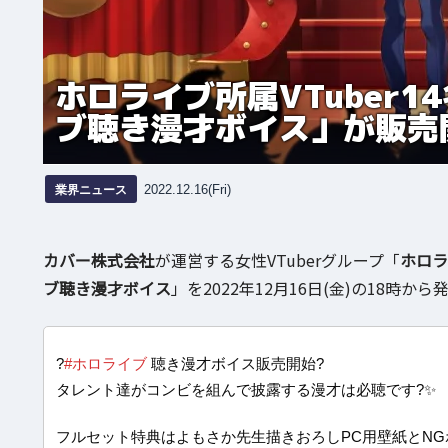
ホロライブ所属VTuber
ブ聴き漫才ボイス」が販売
業界ニュース
2022.12.16(Fri)
カバー株式会社
が運営する女性VTuberグループ「
ホロラ
ブ聴き漫才ボイス
」を2022年12月16日(金)の18時か
?
#ホロライブ
聴き漫才ボイス販売開始?
タレント達がコンビを組んで披露する漫才は必聴です?✨
フルセット特典はよもさか先生描きおろしPC用壁紙とNG