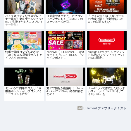
ハイクオリティなコスプレイ
任天堂やスクエニ、カプコン
「EVO Japan 2024」SNKブース
ヤー達が！東京ゲームショウ2
にバンナムも！「E3 2021」の
の情報公開！「餓狼伝説 Cot
022で見掛けた美人コスプレイ
スケジュールが発…
W」の試遊＆えな…
ヤー特集！
快眠で図鑑コンプをめざせ！
KONAMI 「HOLIDAY SALE」がス
Nintendo TOKYOでリングフィッ
「めぐりズム 蒸気でホットア
タート！「SILENT HILL f」「シ
ト単品&リングフィットセット
イマスク Pokémon…
ャインポスト …
のWEB限定…
モンハン20周年ロゴ入り「回
激アツ情報が山盛り！「Ninten
Unreal Engineで作成した秋っぽ
復薬ボトル」がカプコンアミ
do Direct 2021.9.24」発表内容ま
いステージ！「RECOILR(リコ
ューズメントに登…
とめ！
イル)-LV4-」を…
EFlement ファブリックミスト