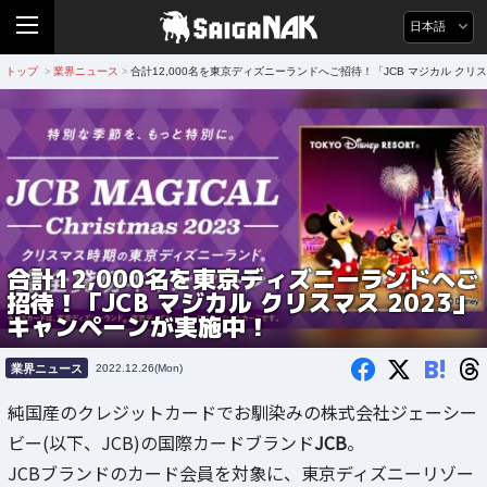
日本語
トップ
業界ニュース
合計12,000名を東京ディズニーランドへご招待！「JCB マジカル クリ
>
>
合計12,000名を東京ディズニーランドへご
招待！「JCB マジカル クリスマス 2023」
キャンペーンが実施中！
B!
業界ニュース
2022.12.26(Mon)
純国産のクレジットカードでお馴染みの株式会社ジェーシー
ビー(以下、JCB)の国際カードブランド
JCB
。
JCBブランドのカード会員を対象に、東京ディズニーリゾー