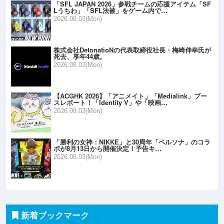
「SFL JAPAN 2026」参戦チームの応援アイテム「SF
Lうちわ」「SFL法被」をゲーム内で…
2026.08.03(Mon)
株式会社DetonatioNの代表取締役社長・梅崎伸幸氏が
死去、享年44歳。
2026.08.03(Mon)
【ACGHK 2026】「アニメイト」「Medialink」ブー
スレポート！「Identity V」や「映画…
2026.08.03(Mon)
「勝利の女神：NIKKE」と30周年「ペルソナ」のコラ
ボが8月13日から開催決定！予告キ…
2026.08.03(Mon)
新着ブックマーク