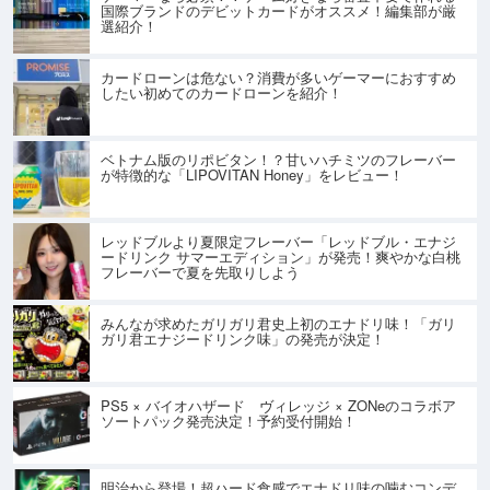
国際ブランドのデビットカードがオススメ！編集部が厳
選紹介！
カードローンは危ない？消費が多いゲーマーにおすすめ
したい初めてのカードローンを紹介！
ベトナム版のリポビタン！？甘いハチミツのフレーバー
が特徴的な「LIPOVITAN Honey」をレビュー！
レッドブルより夏限定フレーバー「レッドブル・エナジ
ードリンク サマーエディション」が発売！爽やかな白桃
フレーバーで夏を先取りしよう
みんなが求めたガリガリ君史上初のエナドリ味！「ガリ
ガリ君エナジードリンク味」の発売が決定！
PS5 × バイオハザード ヴィレッジ × ZONeのコラボア
ソートパック発売決定！予約受付開始！
明治から登場！超ハード食感でエナドリ味の噛むコンデ