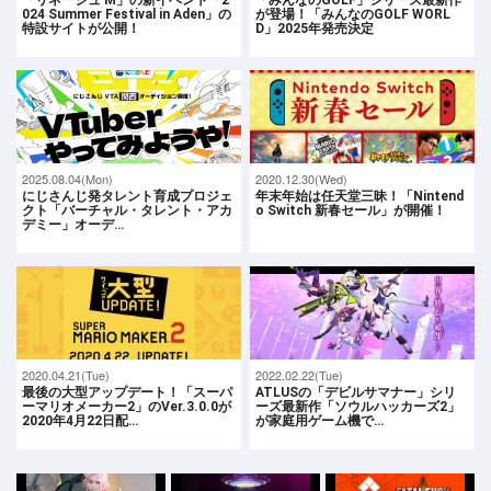
024 Summer Festival in Aden」の
が登場！「みんなのGOLF WORL
特設サイトが公開！
D」2025年発売決定
2025.08.04(Mon)
2020.12.30(Wed)
にじさんじ発タレント育成プロジェ
年末年始は任天堂三昧！「Nintend
クト「バーチャル・タレント・アカ
o Switch 新春セール」が開催！
デミー」オーデ…
2020.04.21(Tue)
2022.02.22(Tue)
最後の大型アップデート！「スーパ
ATLUSの「デビルサマナー」シリ
ーマリオメーカー2」のVer.3.0.0が
ーズ最新作「ソウルハッカーズ2」
2020年4月22日配…
が家庭用ゲーム機で…