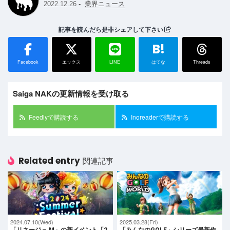
-
2022.12.26
業界ニュース
記事を読んだら是非シェアして下さい
B!
Facebook
エックス
LINE
はてな
Threads
Saiga NAKの更新情報を受け取る
Feedlyで購読する
Inoreaderで購読する
Related entry
関連記事
2024.07.10(Wed)
2025.03.28(Fri)
「リネージュ M」の新イベント「2
「みんなのGOLF」シリーズ最新作