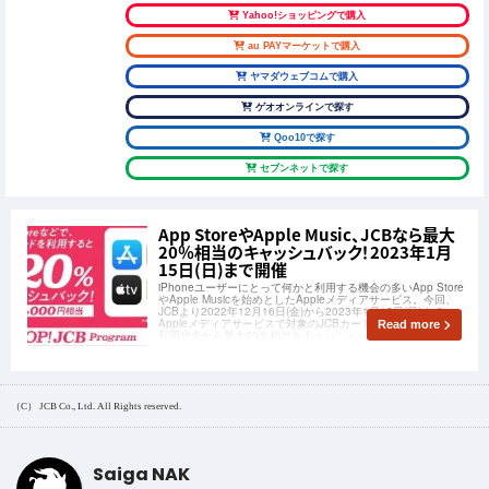
Yahoo!ショッピングで購入
au PAYマーケットで購入
ヤマダウェブコムで購入
ゲオオンラインで探す
Qoo10で探す
セブンネットで探す
App StoreやApple Music、JCBなら最大
20％相当のキャッシュバック！2023年1月
15日(日)まで開催
iPhoneユーザーにとって何かと利用する機会の多いApp Store
やApple Musicを始めとしたAppleメディアサービス。今回、
JCBより2022年12月16日(金)から2023年1月15日(日)まで、
Appleメディアサービスで対象のJCBカードを利用すると、ご
Read more
利用代金から最大20％相当をキャッシュバック
（C） JCB Co., Ltd. All Rights reserved.
Saiga NAK