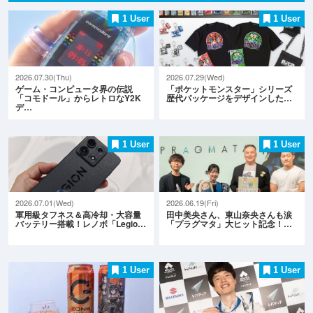
1 User
1 User
2026.07.30(Thu)
2026.07.29(Wed)
ゲーム・コンピュータ界の伝説
「ポケットモンスター」シリーズ
「コモドール」からレトロなY2K
歴代パッケージをデザインした…
デ…
1 User
1 User
2026.07.01(Wed)
2026.06.19(Fri)
軍用級タフネス＆高冷却・大容量
田中美央さん、東山奈央さんも涙
バッテリー搭載！レノボ「Legio…
「プラグマタ」大ヒット記念！…
1 User
1 User