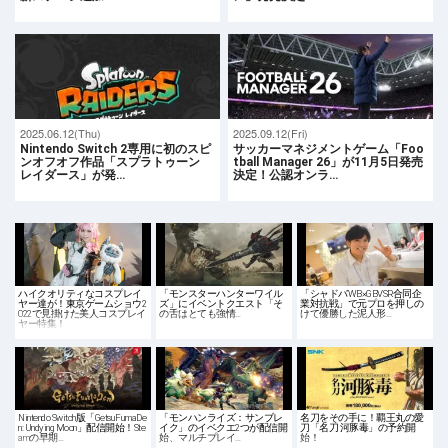
2025.06.12(Thu)
2025.09.12(Fri)
Nintendo Switch 2専用に初のスピ
サッカーマネジメントゲーム「Foo
ンオフオフ作品「スプラトゥーン
tball Manager 26」が11月5日発売
レイダース」が発…
決定！公認オンラ…
ハイクオリティなコスプレイ
「モンスターハンターワイル
「シャドバWB×GBVSR合同企
ヤー達が！東京ゲームショウ2
ズ」にイベントクエスト「そ
業対抗戦」で元プロを押しの
022で見掛けた美人コスプレイ
の舌はとても強情…
けて優勝した泥人形…
ヤー特集！
Nintendo Switch版「GetsuFumaDe
「モンハンライズ：サンブレ
名刀をその手に！覇王丸の愛
n: Undying Moon」配信開始！Ste
イク」のイベクエ2つが配信開
刀「名刀 河豚毒」の予約開
amの早期…
始、マルチプレイ…
始！