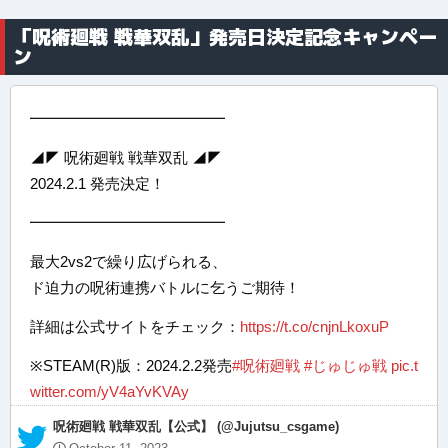
「呪術廻戦 戦華双乱」発売日決定記念キャンペー
ン
━━━━━━━━━━━━━
◢◤ 呪術廻戦 戦華双乱 ◢◤
2024.2.1 発売決定！
━━━━━━━━━━━━━
最大2vs2で繰り広げられる、
ド迫力の呪術連携バトルに乞うご期待！
詳細は公式サイトをチェック：
https://t.co/cnjnLkoxuP
※STEAM(R)版：2024.2.2発売
#呪術廻戦
#じゅじゅ戦
pic.t
witter.com/yV4aYvKVAy
— 呪術廻戦 戦華双乱【公式】 (@Jujutsu_csgame)