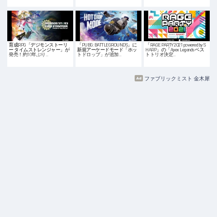
育成RPG「デジモンストーリ
「PUBG: BATTLEGROUNDS」に
「RAGE PARTY 2021 powered by S
ー タイムストレンジャー」が
新規アーケードモード「ホッ
HARP」の「Apex Legends ベス
発売！約10年ぶり…
トドロップ」が追加…
トトリオ決定…
ファブリックミスト 金木犀