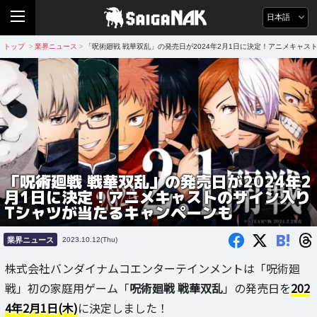
日本語
トップ
業界ニュース
「呪術廻戦 戦華双乱」の発売日が2024年2月1日に決定！アニメキャ
>
>
「呪術廻戦 戦華双乱」の発売日が2024年2
月1日に決定！アニメキャストのサイン入り
Tシャツが当たるキャンペーンも
B!
業界ニュース
2023.10.12(Thu)
株式会社バンダイナムコエンターテインメントは「呪術廻
戦」初の家庭用ゲーム「
呪術廻戦 戦華双乱
」の発売日を
202
4年2月1日(木)
に決定しました！