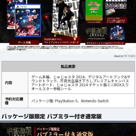
PR TIMES
製品概要
ゲーム本編、じゅじゅスタ 2024、デジタルアートブック&サ
ウンドトラック、芥見先生描き下ろしプレミアムキャンバス
内容
アートボード、じゅじゅスタ 2024 チケット風ミニBOX入り
オールスター参戦シール
予約対応機
パッケージ版: PlayStation 5、Nintendo Switch
種
パッケージ版限定 パブミラー付き通常版