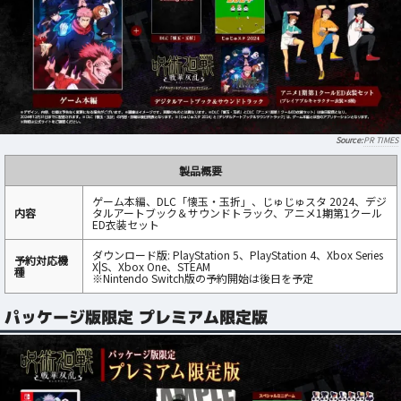
PR TIMES
製品概要
ゲーム本編、DLC「懐玉・玉折」、じゅじゅスタ 2024、デジ
内容
タルアートブック＆サウンドトラック、アニメ1期第1クール
ED衣装セット
ダウンロード版: PlayStation 5、PlayStation 4、Xbox Series
予約対応機
X|S、Xbox One、STEAM
種
※Nintendo Switch版の予約開始は後日を予定
パッケージ版限定 プレミアム限定版