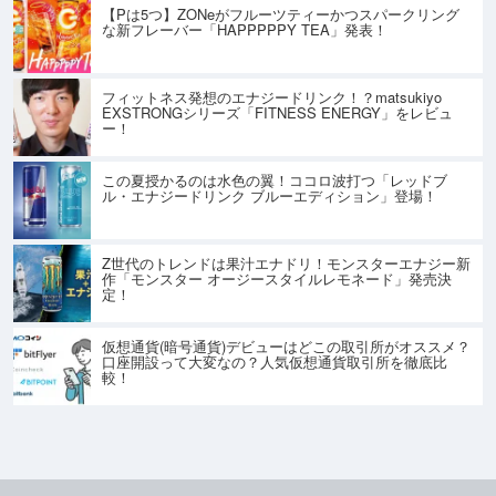
【Pは5つ】ZONeがフルーツティーかつスパークリング
な新フレーバー「HAPPPPPY TEA」発表！
フィットネス発想のエナジードリンク！？matsukiyo
EXSTRONGシリーズ「FITNESS ENERGY」をレビュ
ー！
この夏授かるのは水色の翼！ココロ波打つ「レッドブ
ル・エナジードリンク ブルーエディション」登場！
Z世代のトレンドは果汁エナドリ！モンスターエナジー新
作「モンスター オージースタイルレモネード」発売決
定！
仮想通貨(暗号通貨)デビューはどこの取引所がオススメ？
口座開設って大変なの？人気仮想通貨取引所を徹底比
較！