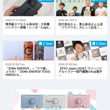
2026.07.01(Wed)
2026.06.19(Fri)
軍用級タフネス＆高冷却・大容量
田中美央さん、東山奈央さんも涙
バッテリー搭載！レノボ「Legio…
「プラグマタ」大ヒット記念！…
1 User
1 User
2026.05.26(Tue)
2026.05.09(Sat)
「ZONe ENERGY」×「ウマ娘」
【EVO Japan 2026】ヴァンパイ
コラボ！「ZONe ENERGY TOUG
アセイヴァー部門優勝のKaji選手
HNESS G…
…