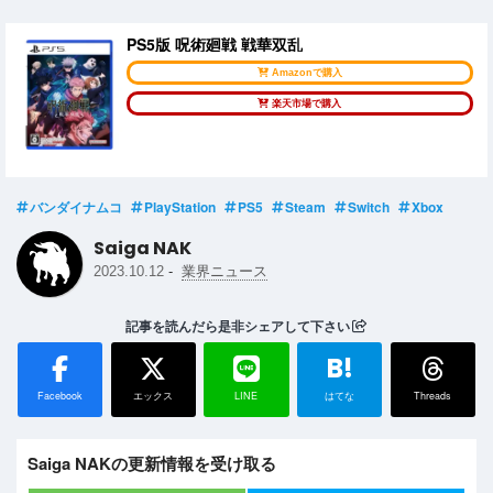
PS5版 呪術廻戦 戦華双乱
Amazonで購入
楽天市場で購入
バンダイナムコ
PlayStation
PS5
Steam
Switch
Xbox
Saiga NAK
-
2023.10.12
業界ニュース
記事を読んだら是非シェアして下さい
B!
Facebook
エックス
LINE
はてな
Threads
Saiga NAKの更新情報を受け取る