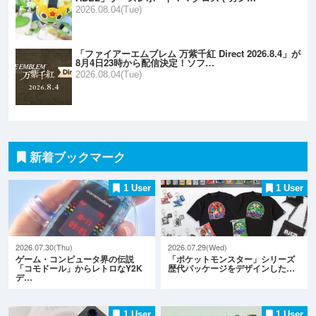
2026.08.04(Tue)
「ファイアーエムブレム 万紫千紅 Direct 2026.8.4」が
8月4日23時から配信決定！ソフ…
2026.08.04(Tue)
新着ブックマーク
1 User
1 User
2026.07.30(Thu)
2026.07.29(Wed)
ゲーム・コンピュータ界の伝説
「ポケットモンスター」シリーズ
「コモドール」からレトロなY2K
歴代パッケージをデザインした…
デ…
1 User
1 User