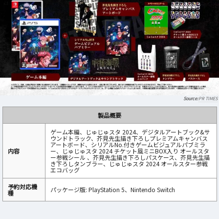
PR TIMES
製品概要
ゲーム本編、じゅじゅスタ 2024、デジタルアートブック&サ
ウンドトラック、芥見先生描き下ろしプレミアムキャンバス
アートボード、シリアルNo.付きゲームビジュアルパブミラ
内容
ー、じゅじゅスタ 2024 チケット風ミニBOX入り オールスタ
ー参戦シール 、芥見先生描き下ろしパスケース、芥見先生描
き下ろしタンブラー、じゅじゅスタ 2024 オールスター参戦
エコバッグ
予約対応機
パッケージ版: PlayStation 5、Nintendo Switch
種