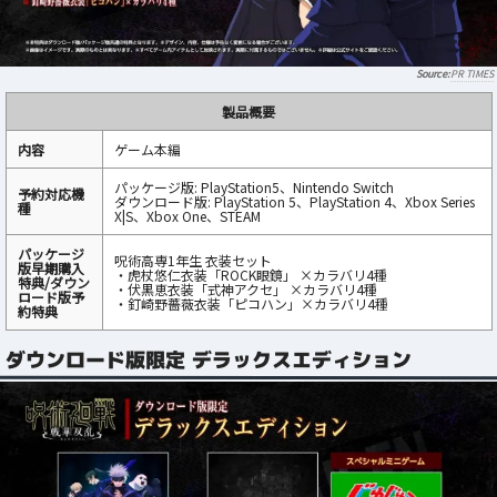
PR TIMES
製品概要
内容
ゲーム本編
パッケージ版: PlayStation5、Nintendo Switch
予約対応機
ダウンロード版: PlayStation 5、PlayStation 4、Xbox Series
種
X|S、Xbox One、STEAM
パッケージ
呪術高専1年生 衣装セット
版早期購入
・虎杖悠仁衣装「ROCK眼鏡」 ×カラバリ4種
特典/ダウン
・伏黒恵衣装「式神アクセ」 ×カラバリ4種
ロード版予
・釘崎野薔薇衣装「ピコハン」×カラバリ4種
約特典
ダウンロード版限定 デラックスエディション