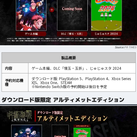
PR TIMES
製品概要
内容
ゲーム本編、DLC「懐玉・玉折」、じゅじゅスタ 2024
ダウンロード版: PlayStation 5、PlayStation 4、Xbox Series
予約対応機
X|S、Xbox One、STEAM
種
※Nintendo Switch版の予約開始は後日を予定
ダウンロード版限定 アルティメットエディション