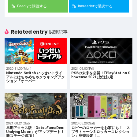
Feedlyで購読する
Inoreaderで購読する
Related entry
関連記事
2020.11.30(Mon)
2021.09.03(Fri)
Nintendo Switch いっせいトライ
PS5の未来を公開！｢PlayStation S
アルにはちゃめちゃクッキングアク
howcase 2021｣放送決定！
ション「オーバー…
2021.08.21(Sat)
2023.05.20(Sat)
早期アクセス版「GetsuFumaDen:
ロビーのロッカーをお家にも！「ス
Undying Moon」がアップデート！
プラトゥーン3 ロッカーコレクショ
新ステージ追加！
ン」発売決定！…