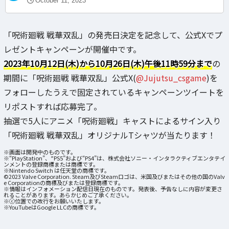
October 11, 2023
「呪術廻戦 戦華双乱」の発売日決定を記念して、公式Xでプ
レゼントキャンペーンが開催中です。
2023年10月12日(木)から10月26日(木)午後11時59分まで
の
期間に「呪術廻戦 戦華双乱」公式X(
@Jujutsu_csgame
)を
フォローしたうえで固定されているキャンペーンツイートを
リポストすれば応募完了。
抽選で5人にアニメ「呪術廻戦」キャストによるサイン入り
「呪術廻戦 戦華双乱」オリジナルTシャツが当たります！
※画面は開発中のものです。
※“PlayStation”、”PS5”および“PS4”は、株式会社ソニー・インタラクティブエンタテイ
ンメントの登録商標または商標です。
※Nintendo Switch は任天堂の商標です。
©2023 Valve Corporation. Steam及びSteamロゴは、米国及びまたはその他の国のValv
e Corporationの商標及びまたは登録商標です。
※情報はインフォメーション配信日現在のものです。発表後、予告なしに内容が変更さ
れることがあります。あらかじめご了承ください。
※ⓒ位置での改行をお願いいたします。
※YouTubeはGoogle LLCの商標です。