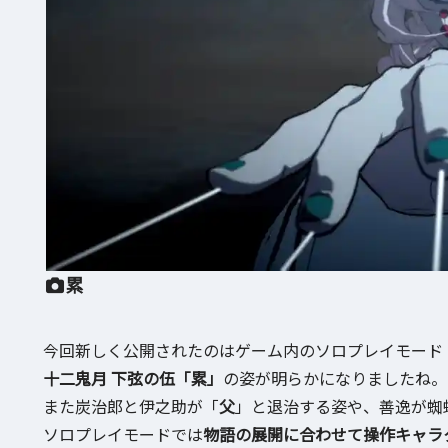
累
今回新しく公開されたのはゲーム内のソロプレイモード
十二鬼月 下弦の伍「累」
の姿が明らかになりましたね。
また炭治郎と伊之助が「
父
」と退治する姿や、善逸が蜘
ソロプレイモードでは
物語の展開に合わせて操作キャラ