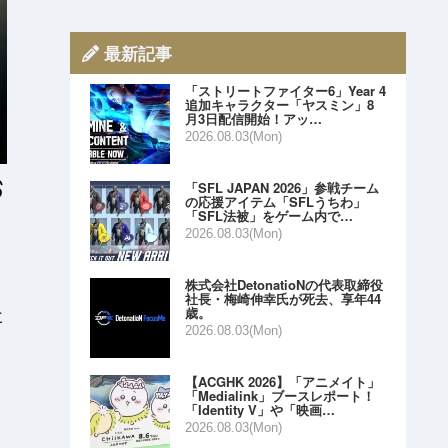
最新記事
「ストリートファイター6」Year 4
追加キャラクター「ヤスミン」8
月3日配信開始！アッ…
2026.08.03(Mon)
「SFL JAPAN 2026」参戦チーム
の応援アイテム「SFLうちわ」
「SFL法被」をゲーム内で…
2026.08.03(Mon)
株式会社DetonatioNの代表取締役
社長・梅崎伸幸氏が死去、享年44
歳。
と
2026.08.03(Mon)
【ACGHK 2026】「アニメイト」
「Medialink」ブースレポート！
「Identity V」や「映画…
2026.08.03(Mon)