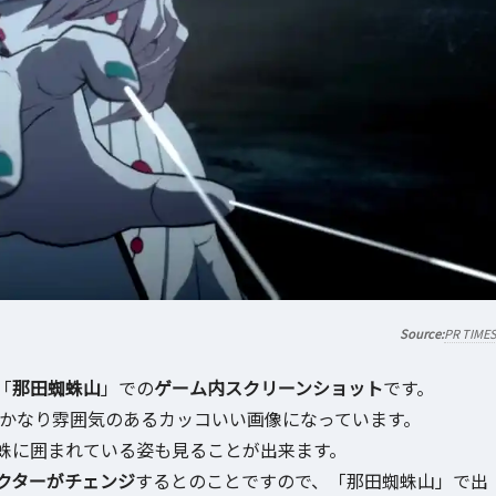
PR TIME
「
那田蜘蛛山
」での
ゲーム内スクリーンショット
です。
かなり雰囲気のあるカッコいい画像になっています。
蛛に囲まれている姿も見ることが出来ます。
クターがチェンジ
するとのことですので、「那田蜘蛛山」で出