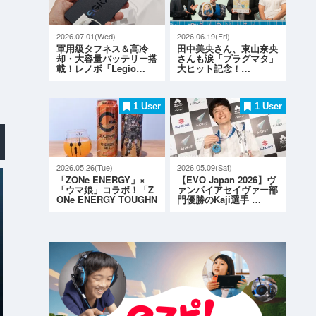
2026.07.01(Wed)
2026.06.19(Fri)
軍用級タフネス＆高冷
田中美央さん、東山奈央
却・大容量バッテリー搭
さんも涙「プラグマタ」
載！レノボ「Legio…
大ヒット記念！…
1 User
1 User
2026.05.26(Tue)
2026.05.09(Sat)
「ZONe ENERGY」×
【EVO Japan 2026】ヴ
「ウマ娘」コラボ！「Z
ァンパイアセイヴァー部
ONe ENERGY TOUGHN
門優勝のKaji選手 …
ESS G…