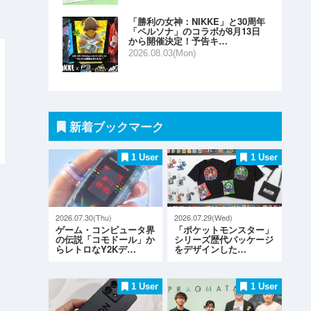
「勝利の女神：NIKKE」と30周年
「ペルソナ」のコラボが8月13日
から開催決定！予告キ…
2026.08.03(Mon)
新着ブックマーク
1 User
1 User
2026.07.30(Thu)
2026.07.29(Wed)
ゲーム・コンピュータ界
「ポケットモンスター」
の伝説「コモドール」か
シリーズ歴代パッケージ
らレトロなY2Kデ…
をデザインした…
1 User
1 User