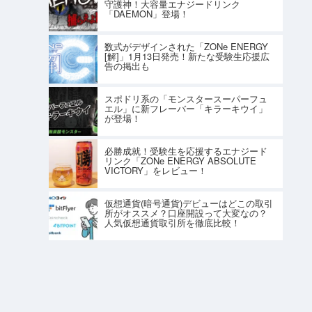
守護神！大容量エナジードリンク
「DAEMON」登場！
数式がデザインされた「ZONe ENERGY
[解]」1月13日発売！新たな受験生応援広
告の掲出も
スポドリ系の「モンスタースーパーフュ
エル」に新フレーバー「キラーキウイ」
が登場！
必勝成就！受験生を応援するエナジード
リンク「ZONe ENERGY ABSOLUTE
VICTORY」をレビュー！
仮想通貨(暗号通貨)デビューはどこの取引
所がオススメ？口座開設って大変なの？
人気仮想通貨取引所を徹底比較！