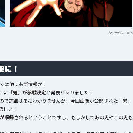
PR TIME
能に！
号では他にも新情報が！
」に「鬼」が参戦決定
と発表がありました！
ので詳細はまだわかりませんが、今回画像が公開された「累」
嬉しい！
でが収録
されるということですし、もしかしてあの鬼やこの鬼も