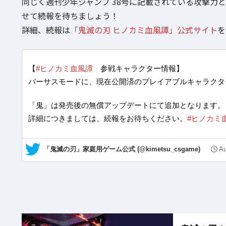
同じく週刊少年ジャンプ 38号に記載されている攻撃力
せて続報を待ちましょう！
詳細、続報は
「鬼滅の刃 ヒノカミ血風譚」公式サイト
を
【
#ヒノカミ血風譚
参戦キャラクター情報】
バーサスモードに、現在公開済のプレイアブルキャラクタ
「鬼」は発売後の無償アップデートにて追加となります。
詳細につきましては、続報をお待ちください。
#ヒノカミ
— 「鬼滅の刃」家庭用ゲーム公式 (@kimetsu_csgame)
Au