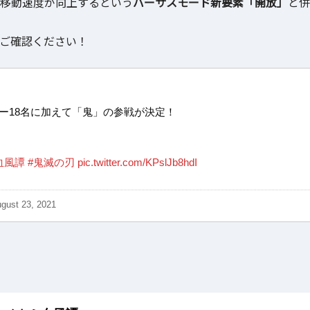
と移動速度が向上するという
バーサスモード新要素「開放」
と併
ご確認ください！
ー18名に加えて「鬼」の参戦が決定！
血風譚
#鬼滅の刃
pic.twitter.com/KPslJb8hdI
gust 23, 2021