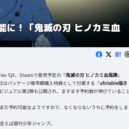
能に！「鬼滅の刃 ヒノカミ血
B!
eries S|X、Steamで発売予定の「
鬼滅の刃 ヒノカミ血風譚
」
日はパッケージ版早期購入特典として付属する「
ufotable描き
ビジュアル第2弾も公開され、ますます予約数が伸びているこ
ージ版はまだ予約可能なようですので、なくならないうちに予約をしま
と言えば週刊少年ジャンプ。