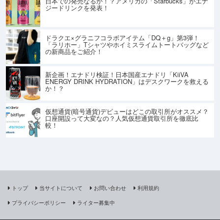
日本での発売なるか！？アメリカの「Starbucks」がエナ
ジードリンクを発表！
ドラクエ×グラニフコラボアイテム「DQ＋g」第3弾！
「ラリホー」Tシャツやホイミスライムトートバッグなど
の新商品をご紹介！
新企画！エナドリ検証！日本国産エナドリ「KiiVA
ENERGY DRINK HYDRATION」はデスクワークを救える
か！？
仮想通貨(暗号通貨)デビューはどこの取引所がオススメ？
口座開設って大変なの？人気仮想通貨取引所を徹底比
較！
トップ
当サイトについて
お問い合わせ
利用規約
プライバシーポリシー
ライター募集中