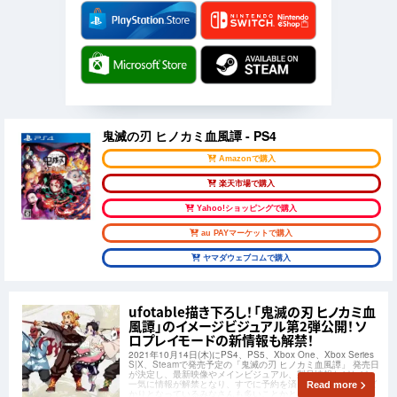
鬼滅の刃 ヒノカミ血風譚 - PS4
Amazonで購入
楽天市場で購入
Yahoo!ショッピングで購入
au PAYマーケットで購入
ヤマダウェブコムで購入
ufotable描き下ろし！「鬼滅の刃 ヒノカミ血
風譚」のイメージビジュアル第2弾公開！ソ
ロプレイモードの新情報も解禁！
2021年10月14日(木)にPS4、PS5、Xbox One、Xbox Series
S|X、Steamで発売予定の「鬼滅の刃 ヒノカミ血風譚」 発売日
が決定し、最新映像やメインビジュアル、製品情報などなど、
一気に情報が解禁となり、すでに予約を済ませて発売を待つば
Read more
かりとなっているみなさんも多いことかと思います。