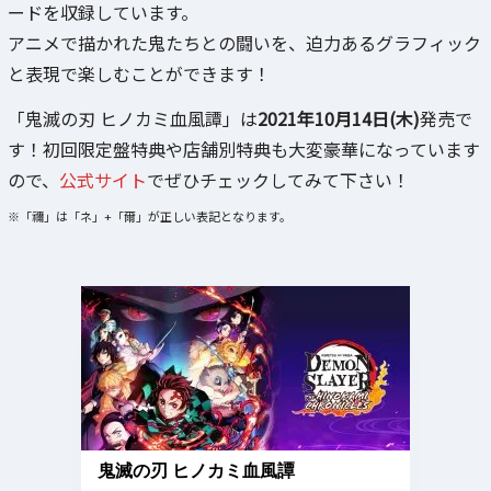
ードを収録しています。
アニメで描かれた鬼たちとの闘いを、迫力あるグラフィック
と表現で楽しむことができます！
「鬼滅の刃 ヒノカミ血風譚」は
2021年10月14日(木)
発売で
す！初回限定盤特典や店舗別特典も大変豪華になっています
ので、
公式サイト
でぜひチェックしてみて下さい！
※「禰」は「ネ」+「爾」が正しい表記となります。
鬼滅の刃 ヒノカミ血風譚