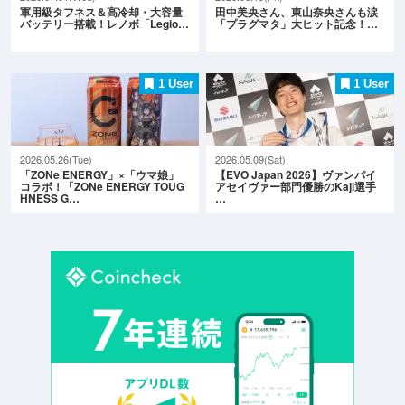
軍用級タフネス＆高冷却・大容量
田中美央さん、東山奈央さんも涙
バッテリー搭載！レノボ「Legio…
「プラグマタ」大ヒット記念！…
1 User
1 User
2026.05.26(Tue)
2026.05.09(Sat)
「ZONe ENERGY」×「ウマ娘」
【EVO Japan 2026】ヴァンパイ
コラボ！「ZONe ENERGY TOUG
アセイヴァー部門優勝のKaji選手
HNESS G…
…