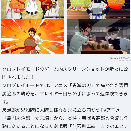
PR TIMES
ソロプレイモードのゲーム内スクリーンショットが新たに公
開されました！
ソロプレイモードでは、アニメ「鬼滅の刃」で描かれた竈門
炭治郎の軌跡を、プレイヤー自らの手によって追体験できま
す。
炭治郎が鬼殺隊に入隊し様々な鬼に立ち向かうTVアニメ
「竈門炭治郎 立志編」から、炎柱・煉獄杏寿郎と合流し任
務にあたることになった劇場版「無限列車編」までのエピソ