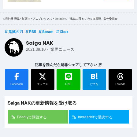
©吾峠呼世晴／集英社・アニプレックス・ufotable ©「鬼滅の刃 ヒノカミ血風譚」製作委員会
鬼滅の刃
PS5
Steam
Xbox
Saiga NAK
-
2021.09.10
業界ニュース
記事を読んだら是非シェアして下さい
B!
Facebook
エックス
LINE
はてな
Threads
Saiga NAKの更新情報を受け取る
Feedlyで購読する
Inoreaderで購読する