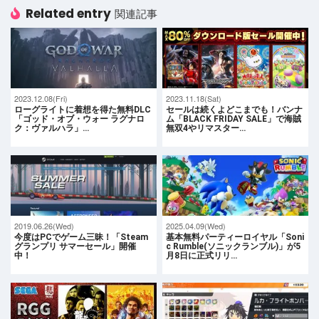
Related entry
関連記事
2023.12.08(Fri)
2023.11.18(Sat)
ローグライトに着想を得た無料DLC
セールは続くよどこまでも！バンナ
「ゴッド・オブ・ウォー ラグナロ
ム「BLACK FRIDAY SALE」で海賊
ク：ヴァルハラ」…
無双4やリマスター…
2019.06.26(Wed)
2025.04.09(Wed)
今度はPCでゲーム三昧！「Steam
基本無料パーティーロイヤル「Soni
グランプリ サマーセール」開催
c Rumble(ソニックランブル)」が5
中！
月8日に正式リリ…