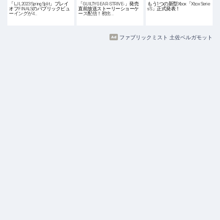
「LJL 2023 Spring Split」プレイ
「GUILTY GEAR -STRIVE-」発売
もう1つの新型Xbox「Xbox Serie
オフFINALSのパブリックビュ
直前放送ストーリーショーケ
s S」正式発表！
ーイングが4…
ース配信！初出…
ファブリックミスト 土佐ベルガモット