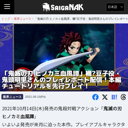
日本語
トップ
業界ニュース
「鬼滅の刃 ヒノカミ血風譚」禰?豆子役・鬼頭明里さんのプレイレポー
>
>
「鬼滅の刃 ヒノカミ血風譚」禰?豆子役・
鬼頭明里さんのプレイレポート配信！本編
チュートリアルを先行プレイ！
B!
業界ニュース
2021.09.10(Fri)
2021年10月14日(木)発売の鬼殺対戦アクション「
鬼滅の刃
ヒノカミ血風譚
」
いよいよ発売が来月に迫った本作。プレイアブルキャラクタ