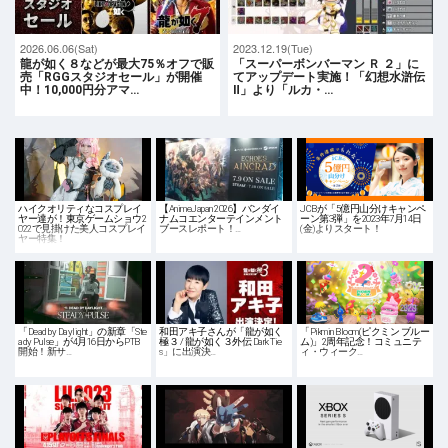
2026.06.06(Sat)
2023.12.19(Tue)
龍が如く８などが最大75％オフで販
「スーパーボンバーマン Ｒ ２」に
売「RGGスタジオセール」が開催
てアップデート実施！「幻想水滸伝
中！10,000円分アマ…
Ⅱ」より「ルカ・…
ハイクオリティなコスプレイ
【AnimeJapan 2026】バンダイ
JCBが「5億円山分けキャンペ
ヤー達が！東京ゲームショウ2
ナムコエンターテインメント
ーン第3弾」を2023年7月14日
022で見掛けた美人コスプレイ
ブースレポート！…
(金)よりスタート！
ヤー特集！
「Dead by Daylight」の新章「Ste
和田アキ子さんが「龍が如く
「Pikmin Bloom(ピクミン ブルー
ady Pulse」が4月16日からPTB
極３ / 龍が如く３外伝 Dark Tie
ム)」2周年記念！コミュニテ
開始！新サ…
s」に出演決…
ィ・ウィーク…