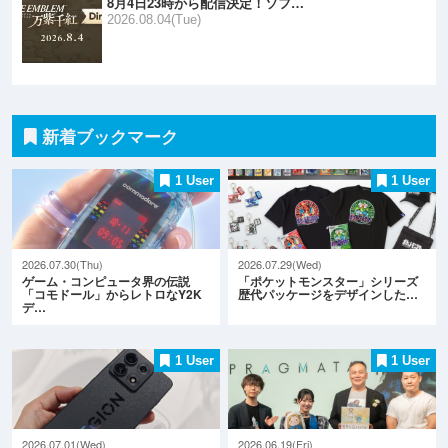
8月4日23時から配信決定！ソフ…
2026.08.04(Tue)
新着ブックマーク
1 User
1 User
2026.07.30(Thu)
2026.07.29(Wed)
ゲーム・コンピュータ界の伝説
「ポケットモンスター」シリーズ
「コモドール」からレトロなY2K
歴代パッケージをデザインした…
デ…
1 User
1 User
2026.07.01(Wed)
2026.06.19(Fri)