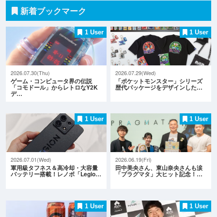
新着ブックマーク
1 User
1 User
2026.07.30(Thu)
2026.07.29(Wed)
ゲーム・コンピュータ界の伝説
「ポケットモンスター」シリーズ
「コモドール」からレトロなY2K
歴代パッケージをデザインした…
デ…
1 User
1 User
2026.07.01(Wed)
2026.06.19(Fri)
軍用級タフネス＆高冷却・大容量
田中美央さん、東山奈央さんも涙
バッテリー搭載！レノボ「Legio…
「プラグマタ」大ヒット記念！…
1 User
1 User