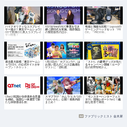
ハイクオリティなコスプレイ
ASUSがIntelのNUC事業を引き
有線と無線を比較！Logicoolの
ヤー達が！東京ゲームショウ2
継ぐ調印式を実施、既存製品
ゲーミングヘッドセット「PR
022で見掛けた美人コスプレイ
の製造販売のほか…
O X」「PRO X Wi…
ヤー特集！
過去最大規模「東京ゲームシ
1月22日の「カプコンTV!!」は
「スト6」の豪華グッズが当た
ョウ2024」の公式サイトがオ
お笑い芸人のこたけ正義感を
るキャンペーン開催！ルーク
ープン！チケット…
ゲストに「逆転裁…
役の前野智昭さん…
QTnetと戦国が合併基本合意書
スマブラSP「ホムラ/ヒカリの
「モンスターハンターフェス
を締結。強固な一体運営で新
つかいかた」公開！発表内容
タ'26」現地レポートPart.2！繊
たな体験価値を創…
まとめ！
細な造形で再現…
ファブリックミスト 金木犀