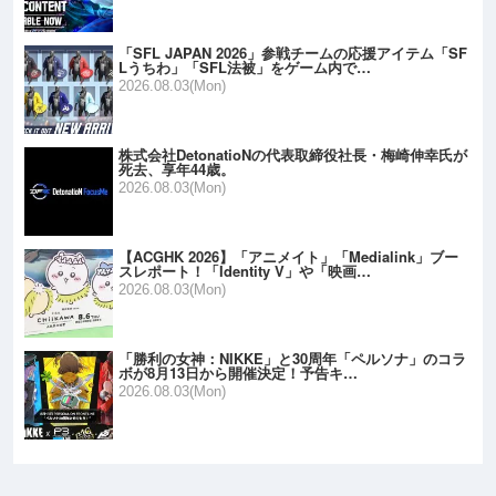
「SFL JAPAN 2026」参戦チームの応援アイテム「SF
Lうちわ」「SFL法被」をゲーム内で…
2026.08.03(Mon)
株式会社DetonatioNの代表取締役社長・梅崎伸幸氏が
死去、享年44歳。
2026.08.03(Mon)
【ACGHK 2026】「アニメイト」「Medialink」ブー
スレポート！「Identity V」や「映画…
2026.08.03(Mon)
「勝利の女神：NIKKE」と30周年「ペルソナ」のコラ
ボが8月13日から開催決定！予告キ…
2026.08.03(Mon)