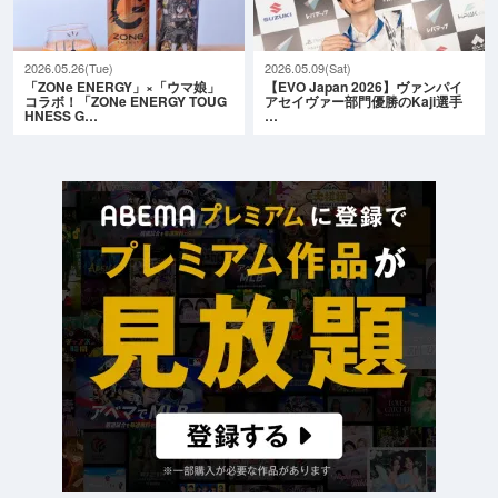
2026.05.26(Tue)
2026.05.09(Sat)
「ZONe ENERGY」×「ウマ娘」
【EVO Japan 2026】ヴァンパイ
コラボ！「ZONe ENERGY TOUG
アセイヴァー部門優勝のKaji選手
HNESS G…
…