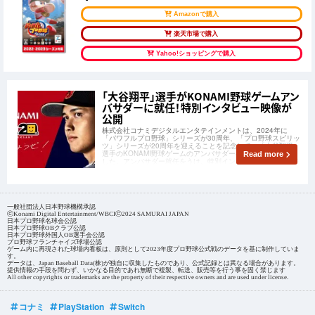
Amazonで購入
楽天市場で購入
Yahoo!ショッピングで購入
「大谷翔平」選手がKONAMI野球ゲームアン
バサダーに就任！特別インタビュー映像が
公開
株式会社コナミデジタルエンタテインメントは、2024年に
「パワフルプロ野球」シリーズが30周年、「プロ野球スピリッ
ツ」シリーズが20周年を迎えることを記念して、「大谷翔平」
選手のKONAMI野球ゲームのアンバサダーへの就任を発表しま
Read more
した。アンバサダー就任をうけ、特別インタビューや撮影の舞
台裏映像が公開中です。
一般社団法人日本野球機構承認
ⓒKonami Digital Entertainment/WBCIⓒ2024 SAMURAI JAPAN
日本プロ野球名球会公認
日本プロ野球OBクラブ公認
日本プロ野球外国人OB選手会公認
プロ野球フランチャイズ球場公認
ゲーム内に再現された球場内看板は、原則として2023年度プロ野球公式戦のデータを基に制作していま
す。
データは、Japan Baseball Data(株)が独自に収集したものであり、公式記録とは異なる場合があります。
提供情報の手段を問わず、いかなる目的であれ無断で複製、転送、販売等を行う事を固く禁じます
All other copyrights or trademarks are the property of their respective owners and are used under license.
コナミ
PlayStation
Switch