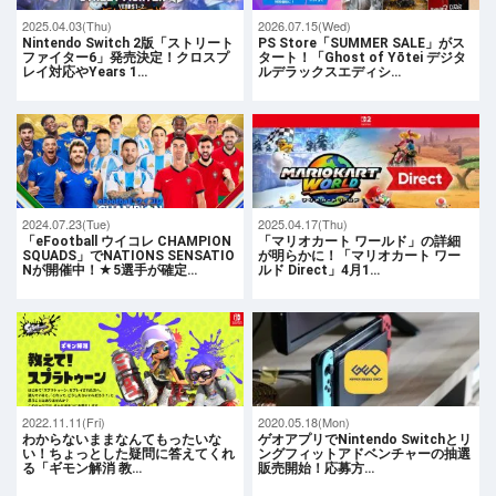
2025.04.03(Thu)
2026.07.15(Wed)
Nintendo Switch 2版「ストリート
PS Store「SUMMER SALE」がス
ファイター6」発売決定！クロスプ
タート！「Ghost of Yōtei デジタ
レイ対応やYears 1…
ルデラックスエディシ…
2024.07.23(Tue)
2025.04.17(Thu)
「eFootball ウイコレ CHAMPION
「マリオカート ワールド」の詳細
SQUADS」でNATIONS SENSATIO
が明らかに！「マリオカート ワー
Nが開催中！★5選手が確定…
ルド Direct」4月1…
2022.11.11(Fri)
2020.05.18(Mon)
わからないままなんてもったいな
ゲオアプリでNintendo Switchとリ
い！ちょっとした疑問に答えてくれ
ングフィットアドベンチャーの抽選
る「ギモン解消 教…
販売開始！応募方…