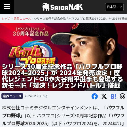
日本語
トップ
業界ニュース
シリーズ30周年記念作品「パワフルプロ野球2024-2025」が 202
>
>
シリーズ30周年記念作品「パワフルプロ野
球2024-2025」が 2024年発売決定！歴
代レジェンドOBや大谷翔平選手も登場する
新モード「対決！レジェンドバトル」搭載
B!
業界ニュース
2024.02.22(Thu)
株式会社コナミデジタルエンタテインメントは、「
パワフル
プロ野球
」(以下 パワプロ)シリーズ30周年記念作品「
パワフ
ルプロ野球2024-2025
」(以下 パワプロ2024)を、2024年2月