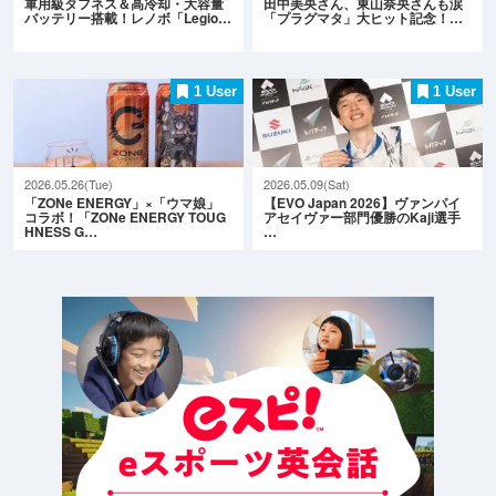
軍用級タフネス＆高冷却・大容量
田中美央さん、東山奈央さんも涙
バッテリー搭載！レノボ「Legio…
「プラグマタ」大ヒット記念！…
1 User
1 User
2026.05.26(Tue)
2026.05.09(Sat)
「ZONe ENERGY」×「ウマ娘」
【EVO Japan 2026】ヴァンパイ
コラボ！「ZONe ENERGY TOUG
アセイヴァー部門優勝のKaji選手
HNESS G…
…