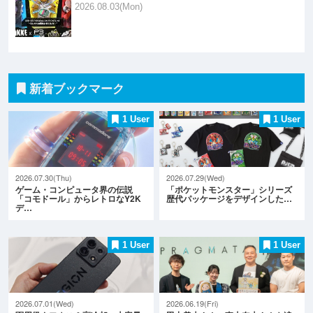
2026.08.03(Mon)
新着ブックマーク
1 User
1 User
2026.07.30(Thu)
2026.07.29(Wed)
ゲーム・コンピュータ界の伝説
「ポケットモンスター」シリーズ
「コモドール」からレトロなY2K
歴代パッケージをデザインした…
デ…
1 User
1 User
2026.07.01(Wed)
2026.06.19(Fri)