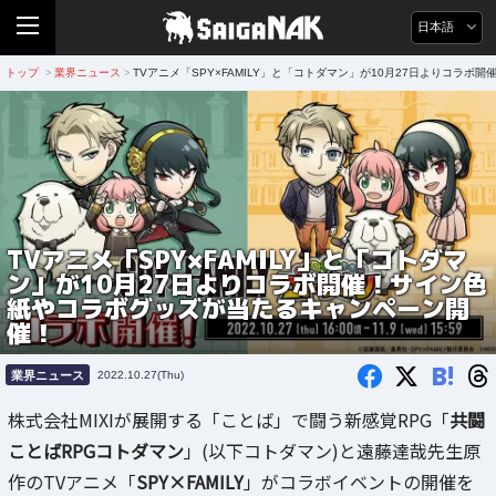
日本語
トップ
業界ニュース
TVアニメ「SPY×FAMILY」と「コトダマン」が10月27日よりコラ
>
>
TVアニメ「SPY×FAMILY」と「コトダマ
ン」が10月27日よりコラボ開催！サイン色
紙やコラボグッズが当たるキャンペーン開
催！
B!
業界ニュース
2022.10.27(Thu)
株式会社MIXIが展開する「ことば」で闘う新感覚RPG「
共闘
ことばRPGコトダマン
」(以下コトダマン)と遠藤達哉先生原
作のTVアニメ「
SPY×FAMILY
」がコラボイベントの開催を