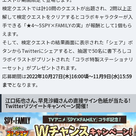
検定クエストでは計10問のクエストが出題され、2問以上正
解して検定クエストをクリアするとコラボキャラクターが入
手できる「★4～5SPY×FAMILYの実」が報酬として1個もら
えます。
そして、検定クエストの結果画面に表示された「シェア」ボ
タンからTwitterにシェアすると、抽選で50名に書下ろしコ
ラボイラストがプリントされた「コラボ特製ステーショナリ
ーセット」がプレゼントされます。
応募期間は
2022年10月27日(木)16:00頃～11月9日(水)15:59
まで
となります。
江口拓也さん、早見沙織さんの直接サイン色紙が当たる！
Twitterリツイートキャンペーン開催！