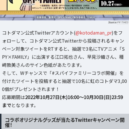
PR TIMES
コトダマン公式Twitterアカウント(
@kotodaman_pr
)をフ
ォローして、コトダマン公式Twitterから投稿されるキャン
ペーン対象ツイートをRTすると、抽選で3名にTVアニメ「S
PY×FAMILY」に出演する江口拓也さん、早見沙織さん、種
﨑敦美さんのサイン色紙があたります。
そして、Wチャンスで「#スパイファミリーコラボ開催」を
付けたツイートを投稿すると抽選で10名に虹のコトダマ3,00
0個がプレゼントされます！
応募期間は
2022年10月27日(木)16:00～10月30日(日)23:59
まで
となります。
コラボオリジナルグッズが当たるTwitterキャンペーン開
催！