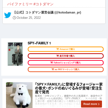
パイファミリー
#コトダマン
— 【公式】コトダマン運営会議 (@kotodaman_pr)
October 25, 2022
SPY×FAMILY 1
Amazonで購入
楽天市場で購入
Yahoo!ショッピングで購入
au PAYマーケットで購入
「SPY×FAMILY」に登場するフォージャー家
の番犬・ボンドのぬいぐるみが登場！受注生
産で発売
集英社「少年ジャンプ＋」連載中の大人気漫画で、放送中のア
ニメ第2クールも絶好調な「SPY×FAMILY」。スパイの父・殺
し屋の母・超能力者の娘という風変わりな家族の一員である、
未来余地ができる犬・ボンドがぬいぐるみになりました！今に
Read more
も「ボフッ」と聞こえてきそうな、もふもふで可愛い仕上が