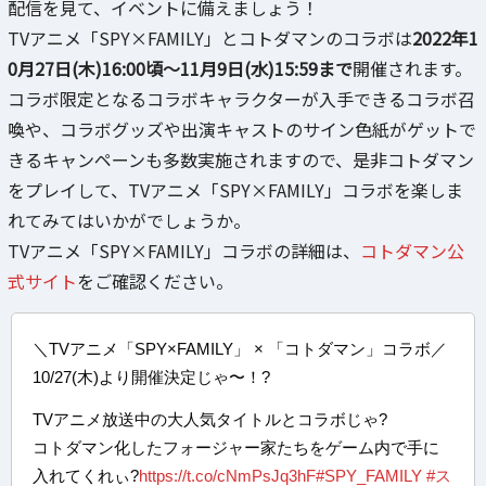
配信を見て、イベントに備えましょう！
TVアニメ「SPY×FAMILY」とコトダマンのコラボは
2022年1
0月27日(木)16:00頃～11月9日(水)15:59まで
開催されます。
コラボ限定となるコラボキャラクターが入手できるコラボ召
喚や、コラボグッズや出演キャストのサイン色紙がゲットで
きるキャンペーンも多数実施されますので、是非コトダマン
をプレイして、TVアニメ「SPY×FAMILY」コラボを楽しま
れてみてはいかがでしょうか。
TVアニメ「SPY×FAMILY」コラボの詳細は、
コトダマン公
式サイト
をご確認ください。
＼TVアニメ「SPY×FAMILY」 × 「コトダマン」コラボ／
10/27(木)より開催決定じゃ〜！?
TVアニメ放送中の大人気タイトルとコラボじゃ?
コトダマン化したフォージャー家たちをゲーム内で手に
入れてくれぃ?
https://t.co/cNmPsJq3hF
#SPY_FAMILY
#ス