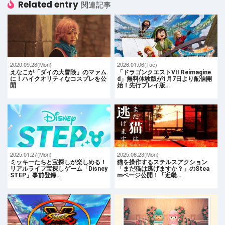
Related entry
関連記事
2020.09.28(Mon)
2026.01.06(Tue)
えなこが「ダイの大冒険」のマァム
「ドラゴンクエストVII Reimagine
に！ハイクオリティなコスプレを公
d」無料体験版が1月7日より配信開
開
始！先行プレイ版…
2025.01.27(Mon)
2025.06.23(Mon)
ミッキーたちと宝探しが楽しめる！
猫を操作するステルスアクション
リアルライフ宝探しゲーム「Disney
「まだ猫は逃げますか？」のStea
STEP」事前登録…
mページ公開！「近畿…