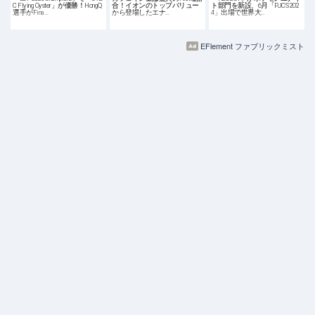
C Flying Oyster」が優勝！HongQ
合！イオンのトップバリュー
ト部門を新設、6月「PJCS 202
選手がFina…
から登場したエナ…
4」出場で世界大…
EFlement ファブリックミスト