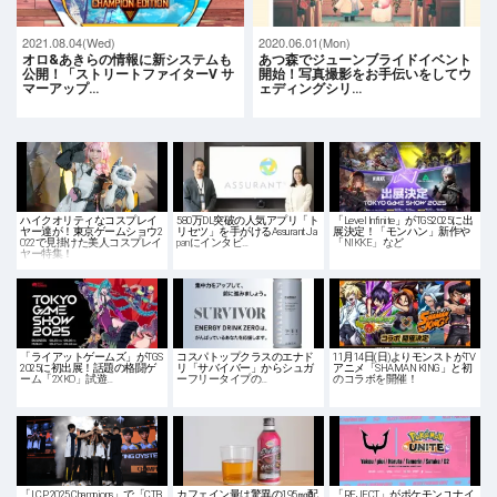
2021.08.04(Wed)
2020.06.01(Mon)
オロ&あきらの情報に新システムも
あつ森でジューンブライドイベント
公開！「ストリートファイターV サ
開始！写真撮影をお手伝いをしてウ
マーアップ…
ェディングシリ…
ハイクオリティなコスプレイ
580万DL突破の人気アプリ「ト
「Level Infinite」がTGS2025に出
ヤー達が！東京ゲームショウ2
リセツ」を手がけるAssurant Ja
展決定！「モンハン」新作や
022で見掛けた美人コスプレイ
panにインタビ…
「NIKKE」など
ヤー特集！
「ライアットゲームズ」がTGS
コスパトップクラスのエナド
11月14日(日)よりモンストがTV
2025に初出展！話題の格闘ゲ
リ「サバイバー」からシュガ
アニメ「SHAMAN KING」と初
ーム「2XKO」試遊…
ーフリータイプの…
のコラボを開催！
「LCP 2025 Champions」で「CTB
カフェイン量は驚異の195㎎配
「REJECT」がポケモンユナイ