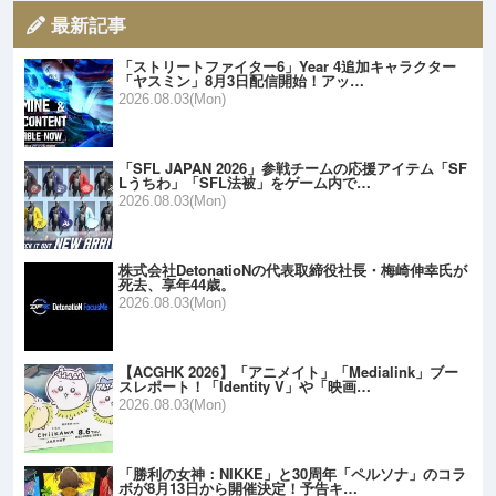
最新記事
「ストリートファイター6」Year 4追加キャラクター
「ヤスミン」8月3日配信開始！アッ…
2026.08.03(Mon)
「SFL JAPAN 2026」参戦チームの応援アイテム「SF
Lうちわ」「SFL法被」をゲーム内で…
2026.08.03(Mon)
株式会社DetonatioNの代表取締役社長・梅崎伸幸氏が
死去、享年44歳。
2026.08.03(Mon)
【ACGHK 2026】「アニメイト」「Medialink」ブー
スレポート！「Identity V」や「映画…
2026.08.03(Mon)
「勝利の女神：NIKKE」と30周年「ペルソナ」のコラ
ボが8月13日から開催決定！予告キ…