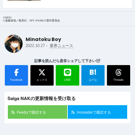
り。こちらは受注生産販売です。
©MIXI
©遠藤達哉／集英社・SPY×FAMILY製作委員会
Minatoku Boy
-
2022.10.27
業界ニュース
記事を読んだら是非シェアして下さい
B!
Facebook
エックス
LINE
はてな
Threads
Saiga NAKの更新情報を受け取る
Feedlyで購読する
Inoreaderで購読する