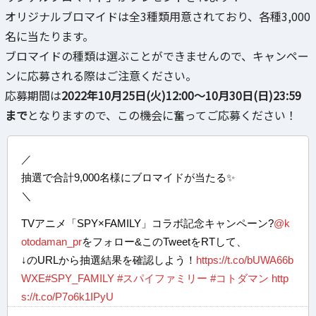
オリジナルブロマイドは全3種類用意されており、各種3,000
名に当たります。
ブロマイドの種類は選ぶことができませんので、キャンペー
ンに応募される際はご注意ください。
応募期間は
2022年10月25日(火)12:00～10月30日(日)23:59
まで
となりますので、この機会に奮ってご応募ください！
／
抽選で合計9,000名様にブロマイドが当たる✨
＼
TVアニメ「SPY×FAMILY」コラボ記念キャンペーン?
@k
otodaman_pr
をフォロー&このTweetをRTして、
↓のURLから抽選結果を確認しよう！
https://t.co/bUWA66b
WXE
#SPY_FAMILY
#スパイファミリー
#コトダマン
http
s://t.co/P7o6k1IPyU