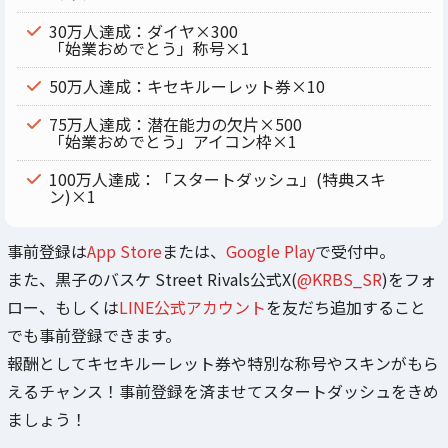
30万人達成：ダイヤ×300
「始業おめでとう」称号×1
50万人達成：キセキルーレット券×10
75万人達成：潜在能力の欠片×500
「始業おめでとう」アイコン枠×1
100万人達成：「スタートダッシュ」(特典スキ
ン)×1
事前登録は
App Store
または、
Google Play
で受付中。
また、黒子のバスケ Street Rivals公式X(
@KRBS_SR
)をフォ
ロー、もしくは
LINE公式アカウント
を友だち追加すること
でも事前登録できます。
報酬としてキセキルーレット券や特別な称号やスキンがもら
えるチャンス！事前登録を済ませてスタートダッシュをきめ
ましょう！