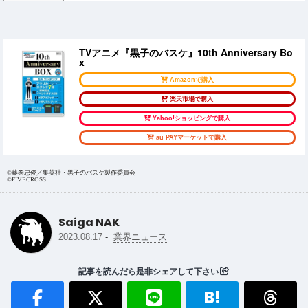
TVアニメ『黒子のバスケ』10th Anniversary Bo
x
Amazonで購入
楽天市場で購入
Yahoo!ショッピングで購入
au PAYマーケットで購入
©️藤巻忠俊／集英社・黒子のバスケ製作委員会
©️FIVECROSS
Saiga NAK
-
2023.08.17
業界ニュース
記事を読んだら是非シェアして下さい
B!