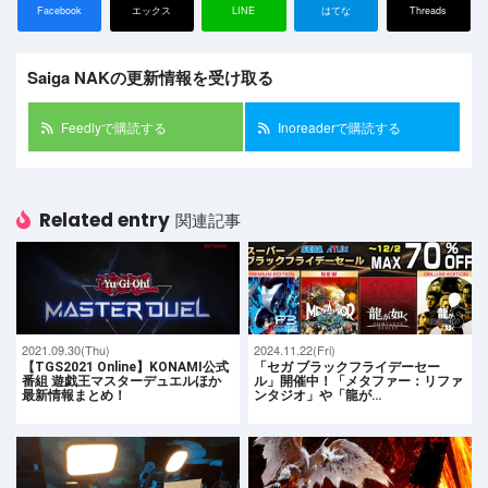
Facebook
エックス
LINE
はてな
Threads
Saiga NAKの更新情報を受け取る
Feedlyで購読する
Inoreaderで購読する
Related entry
関連記事
2021.09.30(Thu)
2024.11.22(Fri)
【TGS2021 Online】KONAMI公式
「セガ ブラックフライデーセー
番組 遊戯王マスターデュエルほか
ル」開催中！「メタファー：リファ
最新情報まとめ！
ンタジオ」や「龍が…