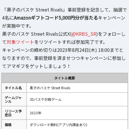
「黒子のバスケ Street Rivals」事前登録を記念して、抽選で
4名に
Amazonギフトコード5,000円分が当たる
キャンペーン
が実施中です。
黒子のバスケ Street Rivals公式X(
@KRBS_SR
)をフォローし
て
対象ツイート
をリツイートすれば参加完了です。
キャンペーンの締め切りは2023年8月24日(木) 18:00までと
なりますので、事前登録を済ませつつキャンぺーンに参加し
てアマギフをゲットしましょう！
タイトル概要
タイトル名
黒子のバスケ Street Rivals
ゲームジャ
3Dバスケ対戦ゲーム
ンル
リリース予
2023年
定日
価格
ダウンロード無料(アプリ内課金あり)