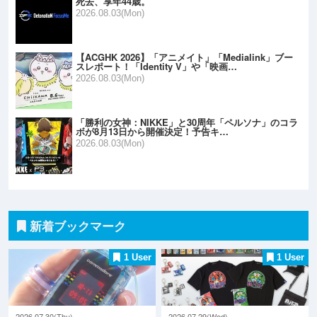
死去、享年44歳。
2026.08.03(Mon)
【ACGHK 2026】「アニメイト」「Medialink」ブー
スレポート！「Identity V」や「映画…
2026.08.03(Mon)
「勝利の女神：NIKKE」と30周年「ペルソナ」のコラ
ボが8月13日から開催決定！予告キ…
2026.08.03(Mon)
新着ブックマーク
1 User
1 User
2026.07.30(Thu)
2026.07.29(Wed)