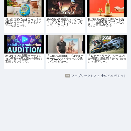
見た目は初代たまごっち！中
新作買い切り型スマホゲーム
秋の味覚が贅沢なデザート酒
身はタイマー！「きゃらタイ
「エクスアストリス」がリリ
に！「生搾りモンブランのお
マーたまごっち」…
ース、「アークナ…
酒」がKURANDから…
ホロライブの新規オーディシ
「Dune: Awakening」プロデュー
「ロケットリーグ」シーズン1
ョン募集が6月20日から開始！
サーのニルス・ライボルグ氏
6が開幕！新車両「BMW 1 Serie
宝鐘マリンやフワ…
にインタビュー…
s」や新アリー…
ファブリックミスト 土佐ベルガモット