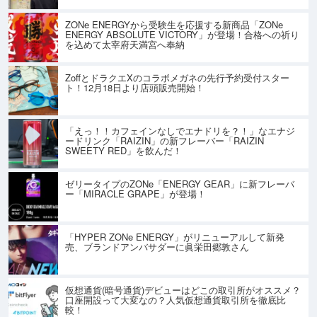
ZONe ENERGYから受験生を応援する新商品「ZONe
ENERGY ABSOLUTE VICTORY」が登場！合格への祈り
を込めて太宰府天満宮へ奉納
ZoffとドラクエXのコラボメガネの先行予約受付スター
ト！12月18日より店頭販売開始！
「えっ！！カフェインなしでエナドリを？！」なエナジ
ードリンク「RAIZIN」の新フレーバー「RAIZIN
SWEETY RED」を飲んだ！
ゼリータイプのZONe「ENERGY GEAR」に新フレーバ
ー「MIRACLE GRAPE」が登場！
「HYPER ZONe ENERGY」がリニューアルして新発
売、ブランドアンバサダーに眞栄田郷敦さん
仮想通貨(暗号通貨)デビューはどこの取引所がオススメ？
口座開設って大変なの？人気仮想通貨取引所を徹底比
較！