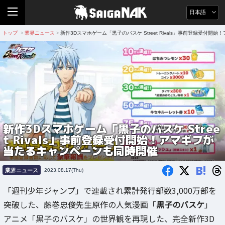
日本語
トップ
業界ニュース
新作3Dスマホゲーム「黒子のバスケ Street Rivals」事前登録受付
>
>
新作3Dスマホゲーム「黒子のバスケ Stree
t Rivals」事前登録受付開始！アマギフが
当たるキャンペーンも同時開催
B!
業界ニュース
2023.08.17(Thu)
「週刊少年ジャンプ」で連載され累計発行部数3,000万部を
突破した、藤巻忠俊先生原作の人気漫画「
黒子のバスケ
」
アニメ「黒子のバスケ」の世界観を再現した、完全新作3D