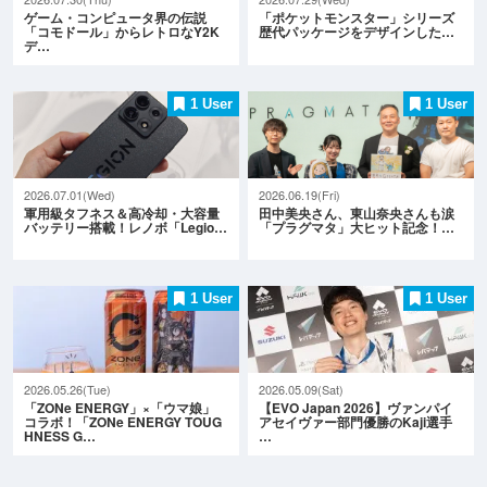
ゲーム・コンピュータ界の伝説
「ポケットモンスター」シリーズ
「コモドール」からレトロなY2K
歴代パッケージをデザインした…
デ…
1 User
1 User
2026.07.01(Wed)
2026.06.19(Fri)
軍用級タフネス＆高冷却・大容量
田中美央さん、東山奈央さんも涙
バッテリー搭載！レノボ「Legio…
「プラグマタ」大ヒット記念！…
1 User
1 User
2026.05.26(Tue)
2026.05.09(Sat)
「ZONe ENERGY」×「ウマ娘」
【EVO Japan 2026】ヴァンパイ
コラボ！「ZONe ENERGY TOUG
アセイヴァー部門優勝のKaji選手
HNESS G…
…