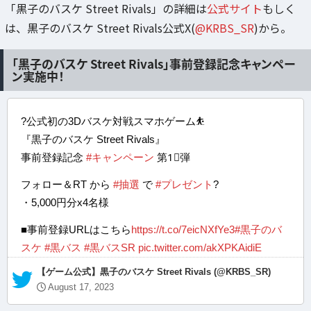
「黒子のバスケ Street Rivals」の詳細は
公式サイト
もしく
は、黒子のバスケ Street Rivals公式X(
@KRBS_SR
)から。
「黒子のバスケ Street Rivals」事前登録記念キャンペー
ン実施中！
?公式初の3Dバスケ対戦スマホゲーム⛹️
『黒子のバスケ Street Rivals』
事前登録記念
#キャンペーン
第1⃣弾
フォロー＆RT から
#抽選
で
#プレゼント
?
・5,000円分x4名様
■事前登録URLはこちら
https://t.co/7eicNXfYe3
#黒子のバ
スケ
#黒バス
#黒バスSR
pic.twitter.com/akXPKAidiE
— 【ゲーム公式】黒子のバスケ Street Rivals (@KRBS_SR)
August 17, 2023