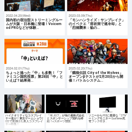
2022.04.20(Wed)
2023.03.09(Thu)
国内初の宿泊型ストリーミングルー
「モンハンライズ：サンブレイク」
ムが大阪・日本橋に登場！Voicem
のイベクエ「溶岩洞で過冷却」と
od PROなどが体験…
「烈禍襲来：焔の…
2024.02.01(Thu)
2025.02.20(Thu)
ちょっと捻った「中」も多数！「フ
「餓狼伝説 City of the Wolves」
ァミコン国民投票」第28回「中」と
オープンβテストが2月20日から開
いえば？結果発…
催！バトルシステム…
ハイクオリティなコスプレイ
「REJECT」が味の素株式会社
ソニーからPS5に最適な「27"ゲ
ヤー達が！東京ゲームショウ2
とスポンサーシップ契約を締
ーミングモニター DualSense充
022で見掛けた美人コスプレイ
結！eスポーツ競技…
電フック付き…
ヤー特集！