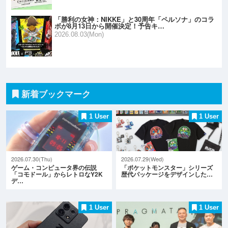
「勝利の女神：NIKKE」と30周年「ペルソナ」のコラ
ボが8月13日から開催決定！予告キ…
2026.08.03(Mon)
新着ブックマーク
1 User
1 User
2026.07.30(Thu)
2026.07.29(Wed)
ゲーム・コンピュータ界の伝説
「ポケットモンスター」シリーズ
「コモドール」からレトロなY2K
歴代パッケージをデザインした…
デ…
1 User
1 User