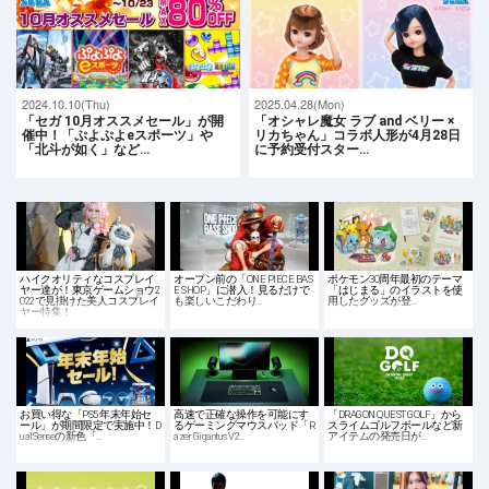
2024.10.10(Thu)
2025.04.28(Mon)
「セガ 10月オススメセール」が開
「オシャレ魔女 ラブ and ベリー ×
催中！「ぷよぷよeスポーツ」や
リカちゃん」コラボ人形が4月28日
「北斗が如く」など…
に予約受付スター…
ハイクオリティなコスプレイ
オープン前の「ONE PIECE BAS
ポケモン30周年最初のテーマ
ヤー達が！東京ゲームショウ2
E SHOP」に潜入！見るだけで
「はじまる」のイラストを使
022で見掛けた美人コスプレイ
も楽しいこだわり…
用したグッズが登…
ヤー特集！
お買い得な「PS5 年末年始セ
高速で正確な操作を可能にす
「DRAGON QUEST GOLF」から
ール」が期間限定で実施中！D
るゲーミングマウスパッド「R
スライムゴルフボールなど新
ualSenseの新色「…
azer Gigantus V2…
アイテムの発売日が…