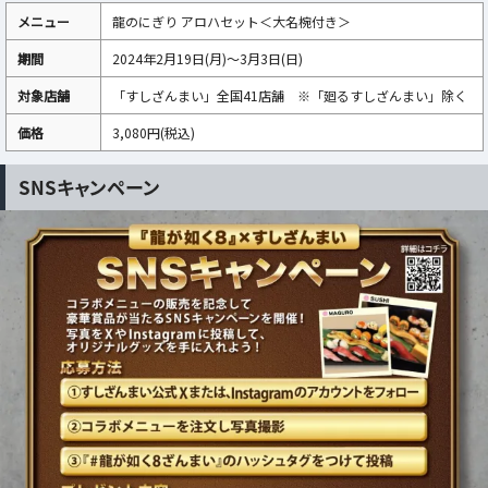
メニュー
龍のにぎり アロハセット＜大名椀付き＞
期間
2024年2月19日(月)～3月3日(日)
対象店舗
「すしざんまい」全国41店舗 ※「廻るすしざんまい」除く
価格
3,080円(税込)
SNSキャンペーン