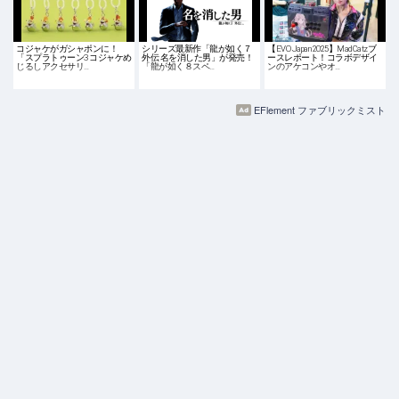
コジャケがガシャポンに！
シリーズ最新作「龍が如く７
【EVO Japan 2025】MadCatzブ
「スプラトゥーン3 コジャケめ
外伝 名を消した男」が発売！
ースレポート！コラボデザイ
じるしアクセサリ…
「龍が如く８スペ…
ンのアケコンやオ…
EFlement ファブリックミスト