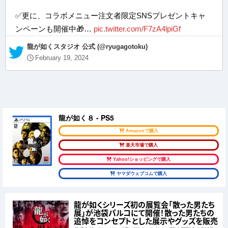
✅更に、コラボメニュー注文者限定SNSプレゼントキャ
ンペーンも開催中🎁…
pic.twitter.com/F7zA4lpiGf
— 龍が如くスタジオ 公式 (@ryugagotoku)
February 19, 2024
龍が如く８ - PS5
Amazonで購入
楽天市場で購入
Yahoo!ショッピングで購入
ヤマダウェブコムで購入
龍が如くシリーズ初の展覧会「散った男たち
展」が池袋パルコにて開催！散った男たちの
追悼をコンセプトとした展示やグッズを販売