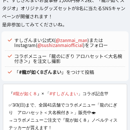
ト、すしざんまいお食事券 1,000円券×2枚、「龍が如くス
タジオ」オリジナルグッズセットが8名に当たるSNSキャン
ペーンが開催されます！
是非参加してみてくださいね。
すしざんまい公式X(
@zanmai_man
)または
Instagram(
@sushizanmaiofficial
)をフォロー
コラボメニュー「龍のにぎり アロハセット＜大名椀
付き＞」を注文し撮影
「
#龍が如く8ざんまい
」をつけて投稿
『
#龍が如く８
』× 「
#すしざんまい
」コラボ記念🎊
✅3/3(日)まで、全国41店舗でコラボメニュー「龍のにぎ
り アロハセット＜大名椀付き＞」販売中🍣
→コラボメニューご注文で『龍が如く８』ノベルティス
テッカーが貰えます！