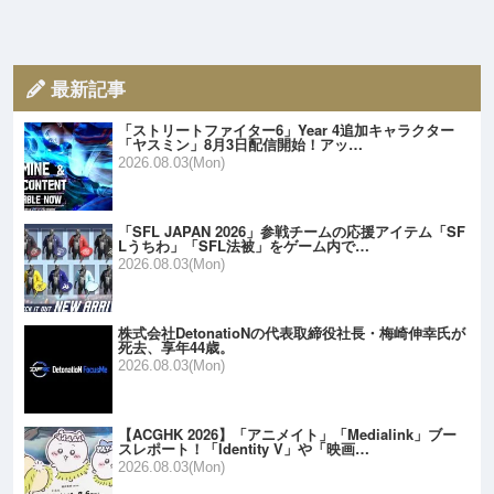
最新記事
「ストリートファイター6」Year 4追加キャラクター
「ヤスミン」8月3日配信開始！アッ…
2026.08.03(Mon)
「SFL JAPAN 2026」参戦チームの応援アイテム「SF
Lうちわ」「SFL法被」をゲーム内で…
2026.08.03(Mon)
株式会社DetonatioNの代表取締役社長・梅崎伸幸氏が
死去、享年44歳。
2026.08.03(Mon)
【ACGHK 2026】「アニメイト」「Medialink」ブー
スレポート！「Identity V」や「映画…
2026.08.03(Mon)