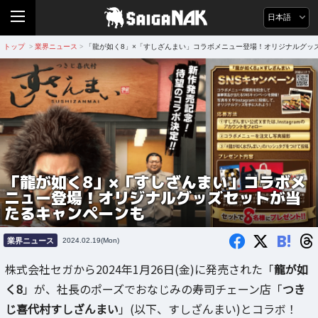
日本語
トップ
業界ニュース
「龍が如く8」×「すしざんまい」コラボメニュー登場！オリジナルグッ
>
>
「龍が如く8」×「すしざんまい」コラボメ
ニュー登場！オリジナルグッズセットが当
たるキャンペーンも
B!
業界ニュース
2024.02.19(Mon)
株式会社セガから2024年1月26日(金)に発売された「
龍が如
く8
」が、社長のポーズでおなじみの寿司チェーン店「
つき
じ喜代村すしざんまい
」(以下、すしざんまい)とコラボ！