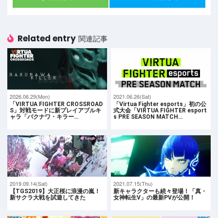
Related entry
関連記事
2026.06.29(Mon)
2021.06.26(Sat)
「VIRTUA FIGHTER CROSSROAD
「Virtua Fighter esports」初の公
S」対戦モードに新プレイアブルキ
式大会「VIRTUA FIGHTER esport
ャラ「バクナワ・キラー…
s PRE SEASON MATCH…
2019.09.14(Sat)
2021.07.15(Thu)
【TGS2019】大正桜に浪漫の嵐！
新キャラクターも続々登場！「真・
新サクラ大戦を試遊してきた
女神転生V」の最新PVが公開！