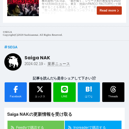
株式会社パルコは、「龍が如く」シリーズ初の展覧会を2023
年12月30日(土)から、東京・池袋のPARCO FACTORYにて開
催することを発表しました。これまで「龍が如く」に登場し
「散った男たち」の追悼をコンセプトとした展示やグッズが販
Read more
売されます。
©SEGA
Copyright(C)2020 Sushizanmai. All Rights Reserved.
SEGA
Saiga NAK
-
2024.02.19
業界ニュース
記事を読んだら是非シェアして下さい
B!
Facebook
エックス
LINE
はてな
Threads
Saiga NAKの更新情報を受け取る
Feedlyで購読する
Inoreaderで購読する