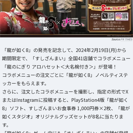
PR TIMES
「龍が如く8」の発売を記念して、2024年2月19日(月)から
期間限定で、「すしざんまい」全国41店舗でコラボメニュー
「龍のにぎり アロハセット＜大名椀付き＞」が登場！
コラボメニューの注文ごとに「龍が如く8」ノベルティステ
ッカーをもらえます。
さらに、注文したコラボメニューを撮影し、指定の形式でX
またはInstagramに投稿すると、PlayStation4版「龍が如く
8」ソフト、すしざんまいお食事券 1,000円券×2枚、「龍が
如くスタジオ」オリジナルグッズセットが8名に当たりま
す。
「龍が如く8」ゲーム内にも「すしざんまい」の店舗が登場