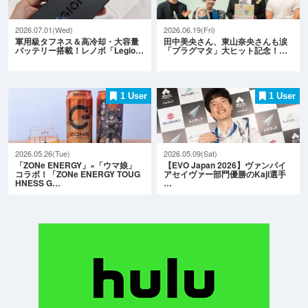
2026.07.01(Wed)
2026.06.19(Fri)
軍用級タフネス＆高冷却・大容量
田中美央さん、東山奈央さんも涙
バッテリー搭載！レノボ「Legio…
「プラグマタ」大ヒット記念！…
1 User
1 User
2026.05.26(Tue)
2026.05.09(Sat)
「ZONe ENERGY」×「ウマ娘」
【EVO Japan 2026】ヴァンパイ
コラボ！「ZONe ENERGY TOUG
アセイヴァー部門優勝のKaji選手
HNESS G…
…