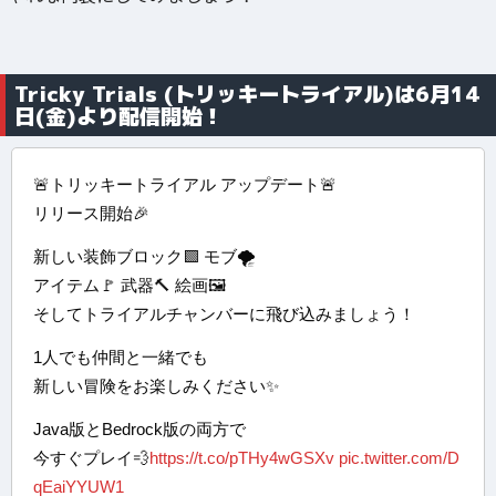
Tricky Trials (トリッキートライアル)は6月14
日(金)より配信開始！
🚨トリッキートライアル アップデート🚨
リリース開始🎉
新しい装飾ブロック🟩 モブ🌪️
アイテム🚩 武器🔨 絵画🖼️
そしてトライアルチャンバーに飛び込みましょう！
1人でも仲間と一緒でも
新しい冒険をお楽しみください✨
Java版とBedrock版の両方で
今すぐプレイ💨
https://t.co/pTHy4wGSXv
pic.twitter.com/D
qEaiYYUW1