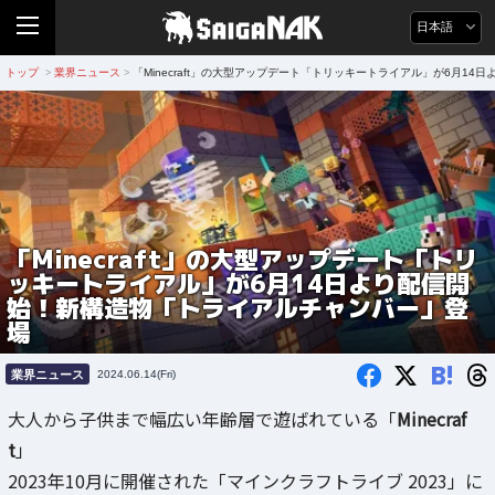
日本語
トップ
業界ニュース
「Minecraft」の大型アップデート「トリッキートライアル」が6月1
>
>
「Minecraft」の大型アップデート「トリ
ッキートライアル」が6月14日より配信開
始！新構造物「トライアルチャンバー」登
場
B!
業界ニュース
2024.06.14(Fri)
大人から子供まで幅広い年齢層で遊ばれている「
Minecraf
t
」
2023年10月に開催された「マインクラフトライブ 2023」に