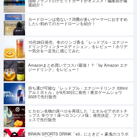
国際ブランドのデビットカードがオススメ！編集部が厳
選紹介！
カードローンは危ない？消費が多いゲーマーにおすすめ
したい初めてのカードローンを紹介！
10月28日発売、冬のリンゴ香る「レッドブル・エナジー
ドリンクウィンターエディション」をレビュー！ホリデ
ー気分を一足先に感じてみた
Amazonまとめ買いでコスパ最強！？「by Amazon エナ
ジードリンク」をレビュー！
持ち運び可能な「レッドブル・エナジードリンク 330ml
アルミボトル」が9月30日に発売！東京ゲームショウ
2025で先行販売
ヒカセン名物の床ペロを再現した「エオルゼアポポトチ
ップス 辛ウマ！床ペロコンソメ味」発売決定、ファンフ
ェスで先行販売
BRAIN SPORTS DRINK「e3」にときど × 豪鬼のコラボ