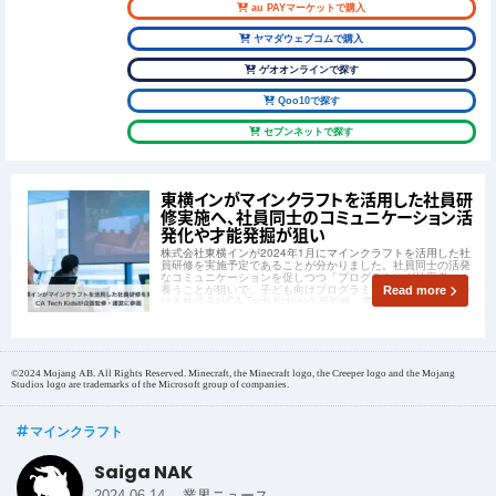
au PAYマーケットで購入
ヤマダウェブコムで購入
ゲオオンラインで探す
Qoo10で探す
セブンネットで探す
東横インがマインクラフトを活用した社員研
修実施へ、社員同士のコミュニケーション活
発化や才能発掘が狙い
株式会社東横インが2024年1月にマインクラフトを活用した社
員研修を実施予定であることが分かりました。社員同士の活発
なコミュニケーションを促しつつ「プログラミング的思考」を
養うことが狙いで、子ども向けプログラミング教育事業を手掛
Read more
ける株式会社CA Tech Kidsが企画監修・運営を行います。
©2024 Mojang AB. All Rights Reserved. Minecraft, the Minecraft logo, the Creeper logo and the Mojang
Studios logo are trademarks of the Microsoft group of companies.
マインクラフト
Saiga NAK
-
2024.06.14
業界ニュース