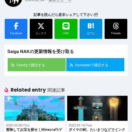
記事を読んだら是非シェアして下さい
B!
Facebook
エックス
LINE
はてな
Threads
Saiga NAKの更新情報を受け取る
Feedlyで購読する
Inoreaderで購読する
Related entry
関連記事
2020.03.26(Thu)
2023.03.14(Tue)
冒険してお宝を探せ！Minecraftゲ
ダイヤの剣、たいまつなどマインク