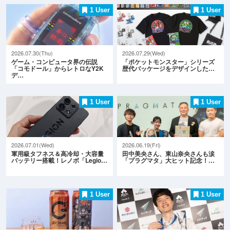
1 User
1 User
2026.07.30(Thu)
2026.07.29(Wed)
ゲーム・コンピュータ界の伝説
「ポケットモンスター」シリーズ
「コモドール」からレトロなY2K
歴代パッケージをデザインした…
デ…
1 User
1 User
2026.07.01(Wed)
2026.06.19(Fri)
軍用級タフネス＆高冷却・大容量
田中美央さん、東山奈央さんも涙
バッテリー搭載！レノボ「Legio…
「プラグマタ」大ヒット記念！…
1 User
1 User