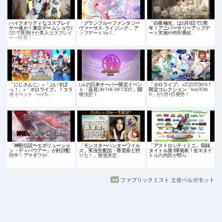
ハイクオリティなコスプレイ
「グランブルーファンタジー
「白夜極光」は6月8日で2周
ヤー達が！東京ゲームショウ2
ヴァーサス -ライジング-」ア
年！アニバーサリーアップデ
022で見掛けた美人コスプレイ
ップデートVer 1.…
ート実施や特別番組…
ヤー特集！
「にじさんじ」×「ぶいすぽ
LoLの日本サーバー限定イベン
「ホロライブ」×ZOZOTOWN！
っ！」×「ホロライブ」！コラ
ト「花見 ON THE RIFT 2021」開
限定コレクション「holoTOW
ボイベント「m VTu…
催決定！
N」が2月1日発売！
「神獣伝説〜エボリューショ
「モンスターハンターワイル
「アストロシティミニ」収録
ン・ディバウア〜」が好評配
ズ」実況生配信「香里奈と狩
タイトル第3弾発表！全36タイ
信中！アマギフが…
りな！」放送決定…
トルの内容が明ら…
ファブリックミスト 土佐ベルガモット