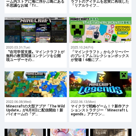
ーム内ストアに海に浮かぶ島にある
ラフトのアイテムを忠実に再現した
不思議なお城「Tr…
「リアルライフ…
2020.03.31(Tue)
2025.10.24(Fri)
〝在宅学習支援〟マインクラフトが
「マインクラフト」からクリーパー
無料の教育関連コンテンツを公開
のプレミアムコレクションボックス
現ユーザーその…
が登場！6種にプ…
2022.06.08(Wed)
2022.06.13(Mon)
Minecraftの大型アプデ「The Wild
マイクラで戦略ゲーム！？新作アク
Update」が6月8日に配信開始！新
ションストラテジー「Minecraft L
バイオームの「デ…
egends」アナウン…