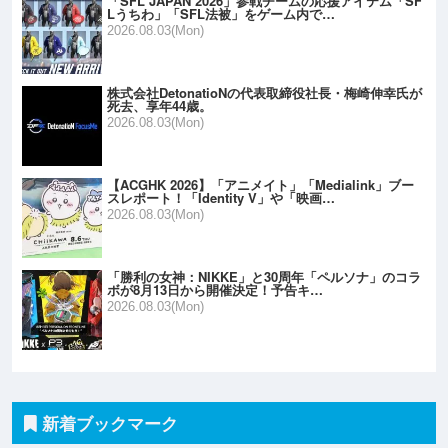
「SFL JAPAN 2026」参戦チームの応援アイテム「SF
Lうちわ」「SFL法被」をゲーム内で…
2026.08.03(Mon)
株式会社DetonatioNの代表取締役社長・梅崎伸幸氏が
死去、享年44歳。
2026.08.03(Mon)
【ACGHK 2026】「アニメイト」「Medialink」ブー
スレポート！「Identity V」や「映画…
2026.08.03(Mon)
「勝利の女神：NIKKE」と30周年「ペルソナ」のコラ
ボが8月13日から開催決定！予告キ…
2026.08.03(Mon)
新着ブックマーク