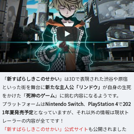
「
新すばらしきこのせかい
」は3Dで表現された渋谷や原宿
といった街を舞台に
新たな主人公「リンドウ」
が自身の生死
をかけた「
死神のゲーム
」に挑む内容になるようです。
プラットフォームは
Nintendo Switch
、
PlayStation 4
で
202
1年夏発売予定
となっていますが、それ以外の情報は現状ト
レーラーの内容が全てです！
「新すばらしきこのせかい」公式サイト
も公開されました