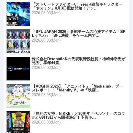
「ストリートファイター6」Year 4追加キャラクター
「ヤスミン」8月3日配信開始！アッ…
2026.08.03(Mon)
「SFL JAPAN 2026」参戦チームの応援アイテム「SF
Lうちわ」「SFL法被」をゲーム内で…
2026.08.03(Mon)
株式会社DetonatioNの代表取締役社長・梅崎伸幸氏が
死去、享年44歳。
2026.08.03(Mon)
【ACGHK 2026】「アニメイト」「Medialink」ブー
スレポート！「Identity V」や「映画…
2026.08.03(Mon)
「勝利の女神：NIKKE」と30周年「ペルソナ」のコラ
ボが8月13日から開催決定！予告キ…
2026.08.03(Mon)