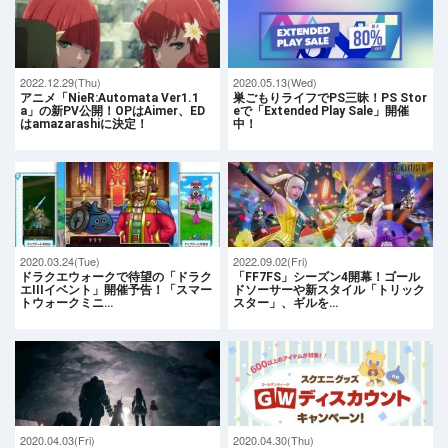
2022.12.29(Thu)
2020.05.13(Wed)
アニメ「NieR:Automata Ver1.1
巣ごもりライフでPS三昧！PS Stor
a」の新PV公開！OPはAimer、ED
eで「Extended Play Sale」開催
はamazarashiに決定！
中！
2020.03.24(Tue)
2022.09.02(Fri)
ドラクエウォークで待望の「ドラク
「FF7FS」シーズン4開幕！ゴール
エIIIイベント」開催予告！「スマー
ドソーサーや新スタイル「トリック
トウォークミニ…
スター」、ギルを…
2020.04.03(Fri)
2020.04.30(Thu)