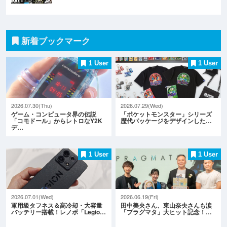
新着ブックマーク
1 User
1 User
2026.07.30(Thu)
2026.07.29(Wed)
ゲーム・コンピュータ界の伝説
「ポケットモンスター」シリーズ
「コモドール」からレトロなY2K
歴代パッケージをデザインした…
デ…
1 User
1 User
2026.07.01(Wed)
2026.06.19(Fri)
軍用級タフネス＆高冷却・大容量
田中美央さん、東山奈央さんも涙
バッテリー搭載！レノボ「Legio…
「プラグマタ」大ヒット記念！…