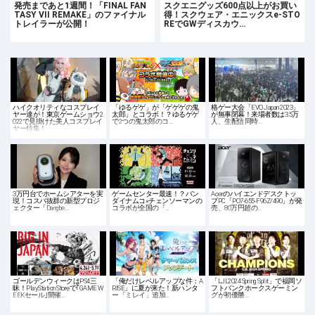
発売まであと1週間！「FINAL FAN
スクエニグッズ600点以上がお買い
TASY VII REMAKE」のファイナル
得！スクウェア・エニックスe-STO
トレイラーが公開！
REでGWディスカウ…
ハイクオリティなコスプレイ
「ゆるゲゲ」が「ゲゲゲの鬼
格ゲー大会「EVO Japan 2023」
ヤー達が！東京ゲームショウ2
太郎」とコラボ！？ゆるゲゲ
が無事閉幕！来場者数は3.5万
022で見掛けた美人コスプレイ
で2つの鬼太郎のコ…
人、生配信同時…
ヤー特集！
3万円台でホームシアターを実
ゲームセンター最速！？バン
Acerのハイエンドデスクトッ
現！コスパ抜群の新型プロジ
ダイナムコ×チェンソーマンの
プPC「PO7-655-F96Z/490」が発
ェクター「Dangbe…
コラボが全国の「…
売、80万円超の…
ゴールデンウィークはPS4三
「俺だけレベルアップな件：A
「LJL2024 Spring Split」で福岡ソ
昧！PlayStation Storeで｢GAME W
RISE」に夏が来た！新ハンタ
フトバンクホークスゲーミン
EEKセール｣開催…
ー「ミレイ」追加…
グが初優勝…