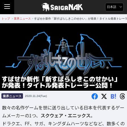
日本語
トップ
業界ニュース
すばせか新作「新すばらしきこのせかい」が発表！タイトル発表トレー
>
>
すばせか新作「新すばらしきこのせかい」
が発表！タイトル発表トレーラー公開！
B!
業界ニュース
2020.11.24(Tue)
数々の名作ゲームを世に送り出している日本を代表するゲー
ムメーカーの1つ、
スクウェア・エニックス
。
ドラクエ、FF、サガ、キングダムハーツなどなど、数多くの