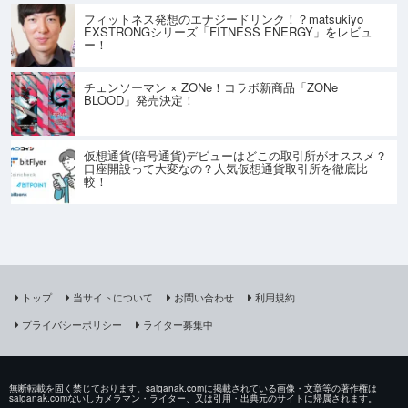
フィットネス発想のエナジードリンク！？matsukiyo
EXSTRONGシリーズ「FITNESS ENERGY」をレビュ
ー！
チェンソーマン × ZONe！コラボ新商品「ZONe
BLOOD」発売決定！
仮想通貨(暗号通貨)デビューはどこの取引所がオススメ？
口座開設って大変なの？人気仮想通貨取引所を徹底比
較！
トップ
当サイトについて
お問い合わせ
利用規約
プライバシーポリシー
ライター募集中
無断転載を固く禁じております。saiganak.comに掲載されている画像・文章等の著作権は
saiganak.comないしカメラマン・ライター、又は引用・出典元のサイトに帰属されます。