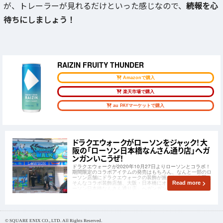
が、トレーラーが見れるだけといった感じなので、
続報を心
待ちにしましょう！
RAIZIN FRUITY THUNDER
Amazonで購入
楽天市場で購入
au PAYマーケットで購入
ドラクエウォークがローソンをジャック！大
阪の「ローソン日本橋なんさん通り店」へガ
ンガンいこうぜ！
ドラクエウォークが2020年10月27日よりローソンとコラボ！
期間限定のコラボアイテムの発売はもちろん、なんと一部のロ
ーソン店舗にドラクエウォークの装飾が施されました！今回は
そんなコラボ装飾店舗、大阪・日本橋にオープンしている「ロ
Read more
ーソン日本橋なんさん通り店」へガンガンいこうぜしてみまし
た！
© SQUARE ENIX CO., LTD. All Rights Reserved.