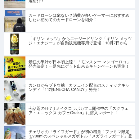
選紹介！
カードローンは危ない？消費が多いゲーマーにおすすめ
したい初めてのカードローンを紹介！
「キリン メッツ」からエナジードリンク「キリン メッツ
ジ・エナジー」が自動販売機専用で登場！10月7日から
最狂の果汁が日本初上陸！「モンスター マンゴーロコ」
発売決定！一足先にゲット出来るキャンペーンも実施！
カンロからブドウ糖・カフェイン配合のスティックキャ
ンディ「11粒ENECHA CANDY」発売！
今話題のFF7リメイクコラボカフェ開催中の「スクウェ
ア・エニックス カフェOsaka」に潜入レポート！
チェリオの「ライフガード」が初の増量！ファミマ限定
で700mlのスペシャルメガボトル「メガライフガード」登