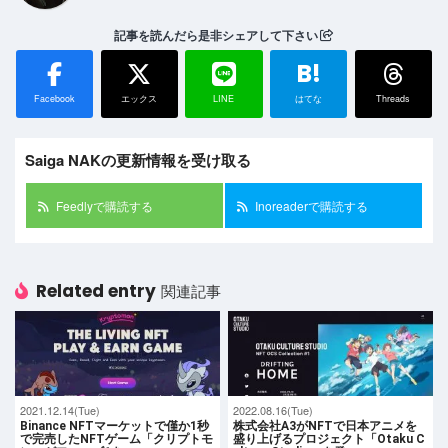
記事を読んだら是非シェアして下さい
B!
Facebook
エックス
LINE
はてな
Threads
Saiga NAKの更新情報を受け取る
Feedlyで購読する
Inoreaderで購読する
Related entry
関連記事
2021.12.14(Tue)
2022.08.16(Tue)
Binance NFTマーケットで僅か1秒
株式会社A3がNFTで日本アニメを
で完売したNFTゲーム「クリプトモ
盛り上げるプロジェクト「Otaku C