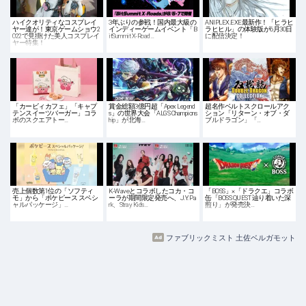
ハイクオリティなコスプレイ
3年ぶりの参戦！国内最大級の
ANIPLEX.EXE最新作！「ヒラヒ
ヤー達が！東京ゲームショウ2
インディーゲームイベント「B
ラヒヒル」の体験版が6月30日
022で見掛けた美人コスプレイ
itSummit X-Road…
に配信決定！
ヤー特集！
「カービィカフェ」「キャプ
賞金総額3億円超「Apex Legend
超名作ベルトスクロールアク
テンスイーツバーガー」コラ
s」の世界大会「ALGS Champions
ション「リターン・オブ・ダ
ボのスクエアトー…
hip」が北海…
ブルドラゴン」「…
売上個数第1位の「ソフティ
K-Waveとコラボしたコカ・コ
「BOSS」×「ドラクエ」コラボ
モ」から「ポケピース スペシ
ーラが期間限定発売へ、J.Y. Pa
缶「BOSS QUEST 辿り着いた深
ャルパッケージ」…
rk、Stray Kids…
煎り」が発売決…
ファブリックミスト 土佐ベルガモット