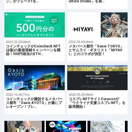
ン」がフェーズ1を…
ulture Studio」を発…
2022.02.23(Wed)
2022.03.09(Wed)
コインチェックがCoincheck NFT
メタバース都市「Oasis TOKYO」
(β版)の新規登録キャンペーンを開
とサムライ・ギタリスト「MIYAV
始！500円相当のETH…
I」とのコラボが決定！
2022.10.06(Thu)
2022.05.25(Wed)
​コインチェックが建設するメタバー
コスプレNFTサイトCurecosが
ス都市 「Oasis KYOTO」が遂にプ
「ウクライナ支援コスプレNFT」を
レオープン！プレ…
販売開始！