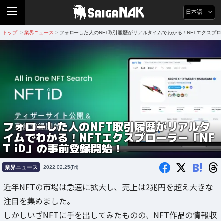
日本語
トップ
業界ニュース
フォローした人のNFT取引履歴がリアルタイムでわかる！NFTエクスプロー
>
>
フォローした人のNFT取引履歴がリアルタ
イムでわかる！NFTエクスプローラー「NF
T iD」の事前登録開始！
B!
業界ニュース
2022.02.25(Fri)
近年NFTの市場は急速に拡大し、売上は2兆円を超え大きな
注目を集めました。
しかしいざNFTに手を出してみたものの、NFT作品の情報収