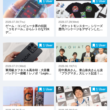
1 User
1 User
2026.07.30(Thu)
2026.07.29(Wed)
ゲーム・コンピュータ界の伝説
「ポケットモンスター」シリーズ
「コモドール」からレトロなY2K
歴代パッケージをデザインした…
デ…
1 User
1 User
2026.07.01(Wed)
2026.06.19(Fri)
軍用級タフネス＆高冷却・大容量
田中美央さん、東山奈央さんも涙
バッテリー搭載！レノボ「Legio…
「プラグマタ」大ヒット記念！…
1 User
1 User
2026.05.26(Tue)
2026.05.09(Sat)