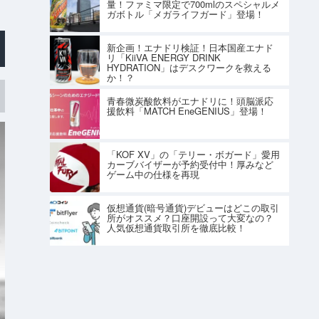
量！ファミマ限定で700mlのスペシャルメ
ガボトル「メガライフガード」登場！
新企画！エナドリ検証！日本国産エナド
リ「KiiVA ENERGY DRINK
HYDRATION」はデスクワークを救える
か！？
青春微炭酸飲料がエナドリに！頭脳派応
援飲料「MATCH EneGENIUS」登場！
「KOF XV」の「テリー・ボガード」愛用
カーブバイザーが予約受付中！厚みなど
ゲーム中の仕様を再現
仮想通貨(暗号通貨)デビューはどこの取引
所がオススメ？口座開設って大変なの？
人気仮想通貨取引所を徹底比較！