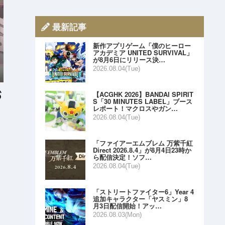
最新記事
新作アプリゲーム「僕のヒーロー
アカデミア UNITED SURVIVAL」
が8月6日にリリース決…
2026.08.04(Tue)
【ACGHK 2026】BANDAI SPIRIT
S「30 MINUTES LABEL」ブース
レポート！マクロスやガン…
2026.08.04(Tue)
「ファイアーエムブレム 万紫千紅
Direct 2026.8.4」が8月4日23時か
ら配信決定！ソフ…
2026.08.04(Tue)
「ストリートファイター6」Year 4
追加キャラクター「ヤスミン」8
月3日配信開始！アッ…
2026.08.03(Mon)