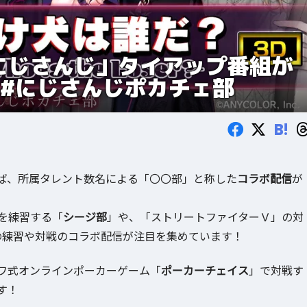
にじさんじ」タイアップ番組が
！#にじさんじポカチェ部
B!
ば、所属タレント数名による「〇〇部」と称した
コラボ配信
が
」を練習する「
シージ部
」や、「ストリートファイターＶ」の対
の練習や対戦のコラボ配信が注目を集めています！
ワ式オンラインポーカーゲーム「
ポーカーチェイス
」で対戦す
す！