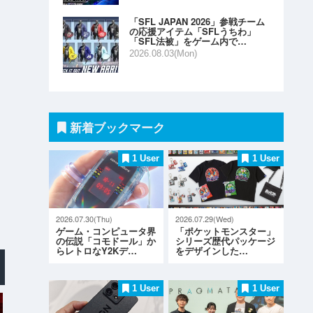
「SFL JAPAN 2026」参戦チーム
の応援アイテム「SFLうちわ」
「SFL法被」をゲーム内で…
2026.08.03(Mon)
新着ブックマーク
1 User
1 User
2026.07.30(Thu)
2026.07.29(Wed)
ゲーム・コンピュータ界
「ポケットモンスター」
の伝説「コモドール」か
シリーズ歴代パッケージ
らレトロなY2Kデ…
をデザインした…
1 User
1 User