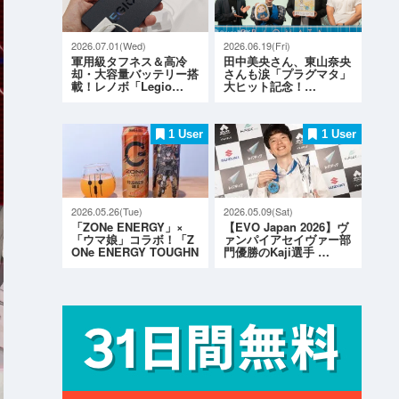
2026.07.01(Wed)
2026.06.19(Fri)
軍用級タフネス＆高冷
田中美央さん、東山奈央
却・大容量バッテリー搭
さんも涙「プラグマタ」
載！レノボ「Legio…
大ヒット記念！…
1 User
1 User
2026.05.26(Tue)
2026.05.09(Sat)
「ZONe ENERGY」×
【EVO Japan 2026】ヴ
「ウマ娘」コラボ！「Z
ァンパイアセイヴァー部
ONe ENERGY TOUGHN
門優勝のKaji選手 …
ESS G…