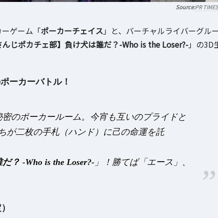
PR TIME
カーゲーム「
ポーカーチェイス
」と、バーチャルライバーグル
んじポカチェ部】負け犬は誰だ？-Who is the Loser?-
」の3D
のポーカーバトル！
秘密のポーカールーム。今宵も互いのプライドと
ちが二枚の手札（ハンド）に己の命運を託
-Who is the Loser?-
」！勝てば「エース」、
定）