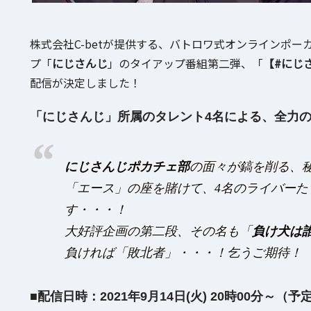
株式会社C-betが提供する、バトロワ式オンラインポー
プ「
にじさんじ
」のタイアップ番組第二弾、「
【#にじさ
配信が決定しました！
「にじさんじ」所属のタレント4名による、全力
にじさんじポカチェ部
の面々が鎬を削る、
「エース」の座を賭けて、4名のライバーた
す・・・！
大好評企画の第二段、その名も「
負け犬は誰だ？ 
負ければ「敗北者」・・・！乞うご期待！
■配信日時：2021年9月14日(火) 20時00分～（予