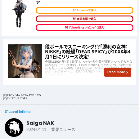
勝利の女神 NIKKE マリアン 1/4スケールフィギュ
ア
Amazonで購入
楽天市場で購入
Yahoo!ショッピングで購入
段ボールでスニーキング！？「勝利の女神：
NIKKE」の続編「DEAD SPICY」が20XX年4
月1日にリリース決定！
今日は2024年4月1日(月)。なぜか各企業が躍起となって大きな
発表を行っていますね。Level Infiniteもそのひとつ。背中で魅
せるガンガールRPG「勝利の女神：NIKKE」の続編となる新た
な美少女射撃ゲーム「DEAD SPICY」が20XX年4月1日にリリ
Read more
ース決定です！
(C)PROXIMA BETA PTE. LTD.
(C)SHIFT UP CORP.
Level Infinite
Saiga NAK
-
2024.04.11
業界ニュース