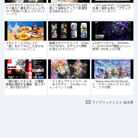
ハイクオリティなコスプレイ
ソニー銀行のプログラムを利
「EVO Japan 2025」にCygames
ヤー達が！東京ゲームショウ2
用して金利をアップ！外貨預
出展！新作を含む「グランブ
022で見掛けた美人コスプレイ
金を始めるならソ…
ルーファンタジー…
ヤー特集！
プロント・エプロントに
国産エナジードリンク「SAMU
eスポーツチーム「INSOMNI
「旅」をテーマにしたポケモ
RAI ENERGY」がアニメ10周年
A」がVALORANT競技シーンへ
ンのスペシャルメニュ…
を迎えたSAOとのコ…
復帰！約5年ぶりの再…
「龍が如くスタジオ」の最新
「フィギュアストーリー」が
「Shadowverse: Worlds Beyond」
情報を発信する番組「龍スタT
「キズナアイ」コラボレーシ
と「グランブルーファンタジ
V」第41回が5月30…
ョンイベントが復…
ー」コラボ開…
ファブリックミスト 金木犀