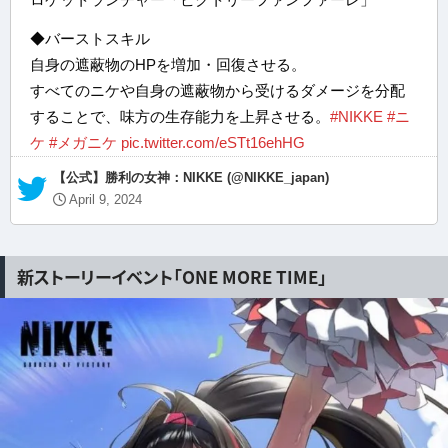
ロケットランチャー「ビクトリーファンファーレ」
◆バーストスキル
自身の遮蔽物のHPを増加・回復させる。
すべてのニケや自身の遮蔽物から受けるダメージを分配
することで、味方の生存能力を上昇させる。
#NIKKE
#ニ
ケ
#メガニケ
pic.twitter.com/eSTt16ehHG
— 【公式】勝利の女神：NIKKE (@NIKKE_japan)
April 9, 2024
新ストーリーイベント「ONE MORE TIME」