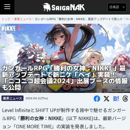
日本語
トップ
業界ニュース
ガンガールRPG「勝利の女神：NIKKE」最新アップデートで新ニケ「ベ
>
>
ガンガールRPG「勝利の女神：NIKKE」最
新アップデートで新ニケ「ベイ」実装！
「ニコニコ超会議2024」出展ブースの情報
も公開
B!
業界ニュース
2024.04.11(Thu)
Level InfiniteとSHIFT UPが制作する背中で魅せるガンガー
ルRPG「
勝利の女神：NIKKE
」(以下 NIKKE)は、最新バージ
ョン「ONE MORE TIME」の実装を発表しました。