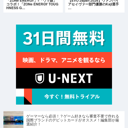
「ZONe ENERGY」×「ウマ娘」
【EVO Japan 2026】ヴァンパイ
コラボ！「ZONe ENERGY TOUG
アセイヴァー部門優勝のKaji選手
HNESS G…
…
ゲーマーなら必須！？ゲーム好きなら審査不要で作れる
国際ブランドのデビットカードがオススメ！編集部が厳
選紹介！