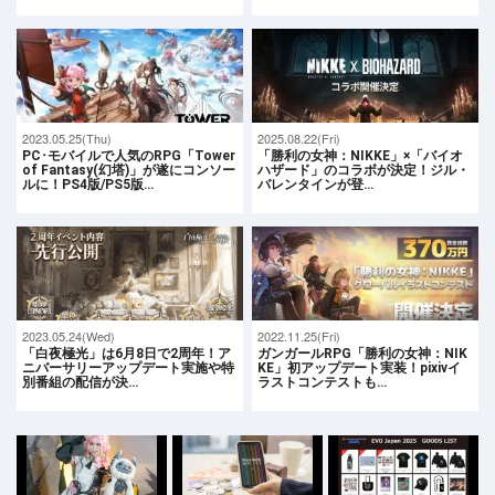
2023.05.25(Thu)
2025.08.22(Fri)
PC･モバイルで人気のRPG「Tower
「勝利の女神：NIKKE」×「バイオ
of Fantasy(幻塔)」が遂にコンソー
ハザード」のコラボが決定！ジル・
ルに！PS4版/PS5版…
バレンタインが登…
2023.05.24(Wed)
2022.11.25(Fri)
「白夜極光」は6月8日で2周年！ア
ガンガールRPG「勝利の女神：NIK
ニバーサリーアップデート実施や特
KE」初アップデート実装！pixivイ
別番組の配信が決…
ラストコンテストも…