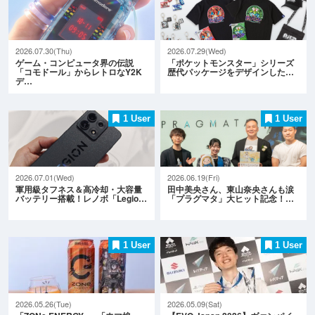
2026.07.30(Thu)
2026.07.29(Wed)
ゲーム・コンピュータ界の伝説
「ポケットモンスター」シリーズ
「コモドール」からレトロなY2K
歴代パッケージをデザインした…
デ…
1 User
1 User
2026.07.01(Wed)
2026.06.19(Fri)
軍用級タフネス＆高冷却・大容量
田中美央さん、東山奈央さんも涙
バッテリー搭載！レノボ「Legio…
「プラグマタ」大ヒット記念！…
1 User
1 User
2026.05.26(Tue)
2026.05.09(Sat)