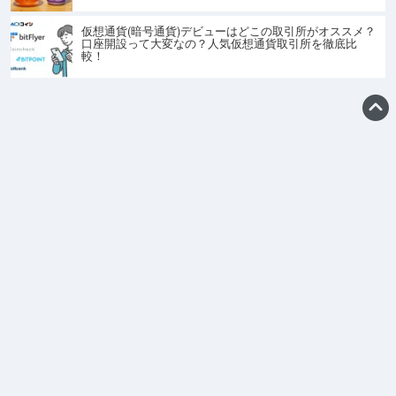
仮想通貨(暗号通貨)デビューはどこの取引所がオススメ？
口座開設って大変なの？人気仮想通貨取引所を徹底比
較！
トップ
当サイトについて
お問い合わせ
利用規約
プライバシーポリシー
ライター募集中
無断転載を固く禁じております。saiganak.comに掲載されている画像・文章等の著作権は
saiganak.comないしカメラマン・ライター、又は引用・出典元のサイトに帰属されます。
eスポーツニュースメディア | サイガナック