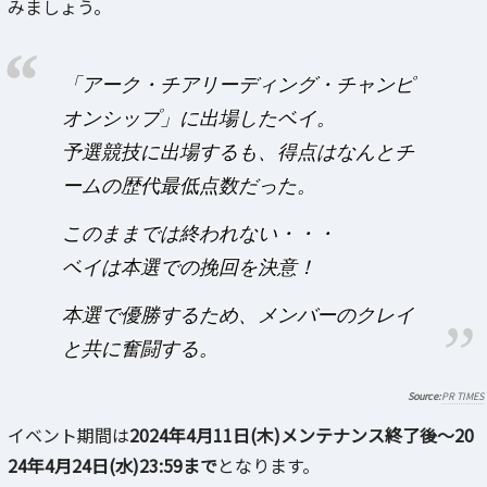
みましょう。
「アーク・チアリーディング・チャンピ
オンシップ」に出場したベイ。
予選競技に出場するも、得点はなんとチ
ームの歴代最低点数だった。
このままでは終われない・・・
ベイは本選での挽回を決意！
本選で優勝するため、メンバーのクレイ
と共に奮闘する。
PR TIMES
イベント期間は
2024年4月11日(木)メンテナンス終了後～20
24年4月24日(水)23:59まで
となります。