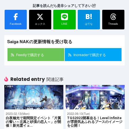
記事を読んだら是非シェアして下さい
B!
Facebook
エックス
LINE
はてな
Threads
Saiga NAKの更新情報を受け取る
Feedlyで購読する
Inoreaderで購読する
Related entry
関連記事
2023.02.13(Mon)
2022.09.13(Tue)
白夜極光で期間限定イベント「片翼
TGS2022開幕迫る！Level Infinite
の誓い～北風と砂漠の恋人～」が開
が雰囲気あふれるブースのイメージ
催！新光霊イェ…
を公開！