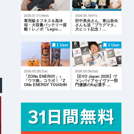
2026.07.01(Wed)
2026.06.19(Fri)
軍用級タフネス＆高冷
田中美央さん、東山奈央
却・大容量バッテリー搭
さんも涙「プラグマタ」
載！レノボ「Legio…
大ヒット記念！…
1 User
1 User
2026.05.26(Tue)
2026.05.09(Sat)
「ZONe ENERGY」×
【EVO Japan 2026】ヴ
「ウマ娘」コラボ！「Z
ァンパイアセイヴァー部
ONe ENERGY TOUGHN
門優勝のKaji選手 …
ESS G…