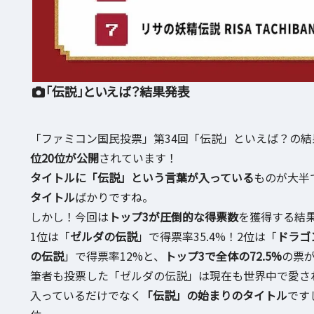
「伝説」といえば？結果発表
「ファミコン国民投票」第34回「伝説」といえば？の結
位20位が公開
されています！
タイトルに「伝説」という言葉が入っている
ものが大半
タイトル
ばかりですね。
しかし！今回は
トップ3が圧倒的な得票数
を獲得する結
1位は「
ゼルダの伝説
」で得票率35.4%！2位は「
ドラゴ
の伝説
」で得票率12%と、
トップ3で全体の72.5%
の票
筆者も投票した「ゼルダの伝説」は現在も世界中で愛さ
入っているだけでなく
「伝説」の始まりのタイトル
です