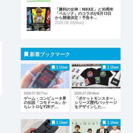
「勝利の女神：NIKKE」と30周年
「ペルソナ」のコラボが8月13日
から開催決定！予告キ…
2026.08.03(Mon)
新着ブックマーク
1 User
1 User
2026.07.30(Thu)
2026.07.29(Wed)
ゲーム・コンピュータ界
「ポケットモンスター」
の伝説「コモドール」か
シリーズ歴代パッケージ
らレトロなY2Kデ…
をデザインした…
1 User
1 User