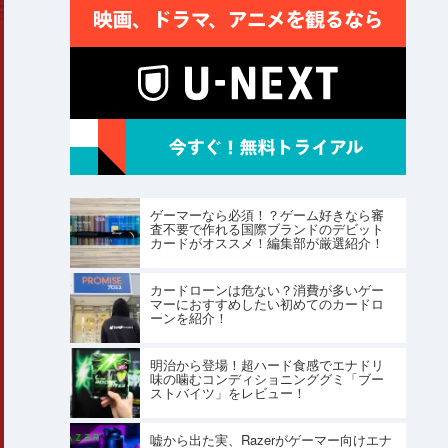
ゲーマーなら必須！？ゲーム好きなら審
査不要で作れる国際ブランドのデビット
カードがオススメ！編集部が厳選紹介！
カードローンは危ない？消費が多いゲー
マーにおすすめしたい初めてのカードロ
ーンを紹介！
明治から登場！超ハード食感でエナドリ
味の噛むコンディショニンググミ「ブー
ストバイツ」をレビュー！
嘘から出た実、Razerがゲーマー向けエナ