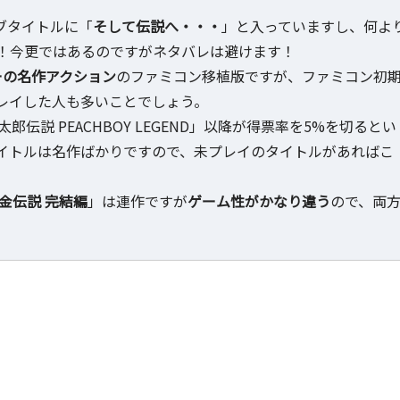
ブタイトルに「
そして伝説へ・・・
」と入っていますし、何よ
！今更ではあるのですがネタバレは避けます！
ーの名作アクション
のファミコン移植版ですが、ファミコン初
レイした人も多いことでしょう。
説 PEACHBOY LEGEND」以降が得票率を5%を切るとい
イトルは名作ばかりですので、未プレイのタイトルがあればこ
金伝説 完結編
」は連作ですが
ゲーム性がかなり違う
ので、両