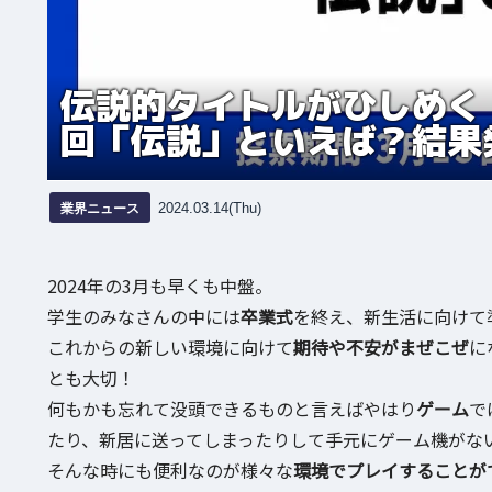
伝説的タイトルがひしめく
回「伝説」といえば？結果
業界ニュース
2024.03.14(Thu)
2024年の3月も早くも中盤。
学生のみなさんの中には
卒業式
を終え、新生活に向けて
これからの新しい環境に向けて
期待や不安がまぜこぜ
に
とも大切！
何もかも忘れて没頭できるものと言えばやはり
ゲーム
で
たり、新居に送ってしまったりして手元にゲーム機がな
そんな時にも便利なのが様々な
環境でプレイすることが