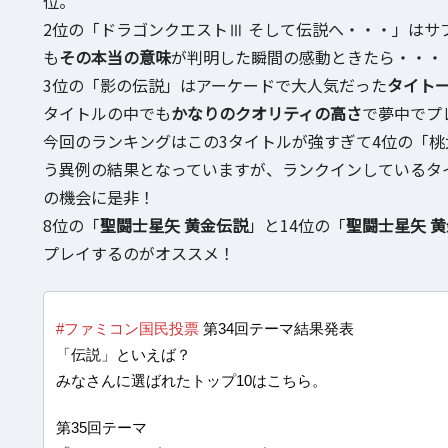
位。
2位の「ドラゴンクエストⅢ そして伝説へ・・・」はサ
も
その本当の意味
が判明した瞬間の感動ときたら・・・
3位の「影の伝説」はアーケードで大人気だった
タイト
タイトルの中でも
かなりのクオリティの高さ
で夢中でプ
今回のランキングはこの3タイトルが強すぎて4位の「桃太郎伝
う異例の結果となっていますが、ランクインしているタ
の機会に是非！
8位の「
聖闘士星矢 黄金伝説
」と14位の「
聖闘士星矢 黄
プレイするのがオススメ！
#ファミコン国民投票
第34回テーマ結果発表
「伝説」といえば？
みなさんに選ばれたトップ10はこちら。
第35回テーマ