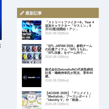
最新記事
「ストリートファイター6」Year 4
追加キャラクター「ヤスミン」8
月3日配信開始！アッ…
2026.08.03(Mon)
「SFL JAPAN 2026」参戦チーム
の応援アイテム「SFLうちわ」
「SFL法被」をゲーム内で…
2026.08.03(Mon)
株式会社DetonatioNの代表取締役
社長・梅崎伸幸氏が死去、享年44
歳。
2026.08.03(Mon)
【ACGHK 2026】「アニメイト」
「Medialink」ブースレポート！
「Identity V」や「映画…
2026.08.03(Mon)