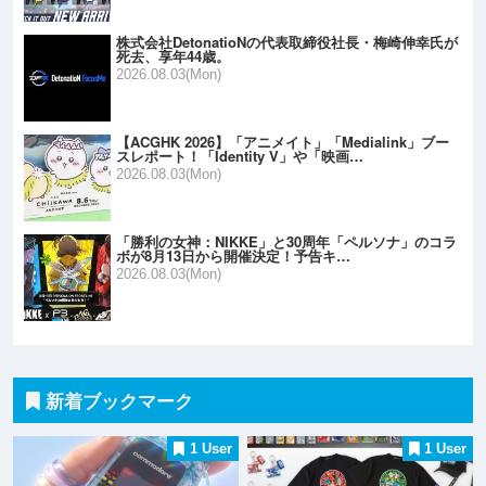
株式会社DetonatioNの代表取締役社長・梅崎伸幸氏が
死去、享年44歳。
2026.08.03(Mon)
【ACGHK 2026】「アニメイト」「Medialink」ブー
スレポート！「Identity V」や「映画…
2026.08.03(Mon)
「勝利の女神：NIKKE」と30周年「ペルソナ」のコラ
ボが8月13日から開催決定！予告キ…
2026.08.03(Mon)
新着ブックマーク
1 User
1 User