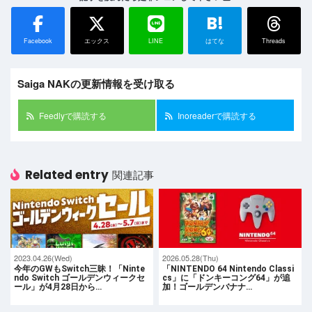
B!
Facebook
エックス
LINE
はてな
Threads
Saiga NAKの更新情報を受け取る
Feedlyで購読する
Inoreaderで購読する
Related entry
関連記事
2023.04.26(Wed)
2026.05.28(Thu)
今年のGWもSwitch三昧！「Ninte
「NINTENDO 64 Nintendo Classi
ndo Switch ゴールデンウィークセ
cs」に「ドンキーコング64」が追
ール」が4月28日から…
加！ゴールデンバナナ…