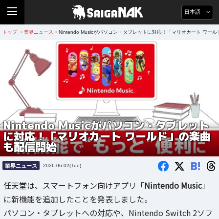
日本語
トップ
業界ニュース
Nintendo Musicがパソコン・タブレットに対応！「マリオカート ワ
>
>
Nintendo Musicがパソコン・タブレット
に対応！「マリオカート ワールド」の楽曲
も配信開始
B!
業界ニュース
2026.06.02(Tue)
任天堂は、スマートフォン向けアプリ「
Nintendo Music
」
に新機能を追加したことを発表しました。
パソコン・タブレットへの対応や、Nintendo Switch 2ソフ