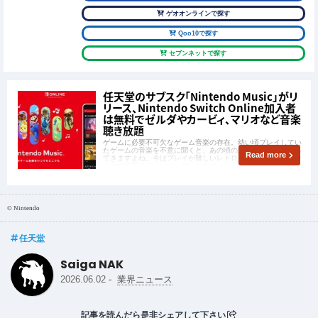
ゲオオンラインで探す
Qoo10で探す
セブンネットで探す
任天堂のサブスク「Nintendo Music」がリ
リース、Nintendo Switch Online加入者
は無料でゼルダやカービィ、マリオなど音楽
聴き放題
ゲームに必要不可欠なゲーム音楽の存在。幼い頃プレイしてい
たゲームの音楽を不意に聞くと、あの頃の思い出が鮮明に蘇っ
Read more
てきますよね。今はプレイが難しいレトロゲームから最新ゲー
ムまで幅広くラインナップしたスマートフォン向けアプリ
「Nintendo Music」が2024年10月31日(木)にリリースされま
した。
© Nintendo
任天堂
Saiga NAK
-
2026.06.02
業界ニュース
記事を読んだら是非シェアして下さい