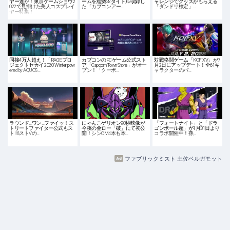
ヤー達が！東京ゲームショウ2
ームを総勢32タイトル収録し
ャレンジでグッズがもらえる
022で見掛けた美人コスプレイ
た「カプコンアー…
「ダンドリ検定」…
ヤー特集！
同接4万人超え！「RAGEプロ
カプコンのPCゲーム公式スト
対戦格闘ゲーム「KOF XV」が7
ジェクトセカイ 2020 Winter pow
ア「Capcom Town Store」がオー
月2日にアップデート！全61キ
ered by AQUOS…
プン！「クーポ…
ャラクターのバ…
ラウンド…ワン…ファイッ！ス
にゃんこゲリオン90秒映像が
「フォートナイト」と「ドラ
トリートファイター公式もス
今夜の金ロー「破」にて初公
ゴンボール超」が1月31日より
トII&ストVの…
開！シンCM4本も本…
コラボ開催中！孫…
ファブリックミスト 土佐ベルガモット