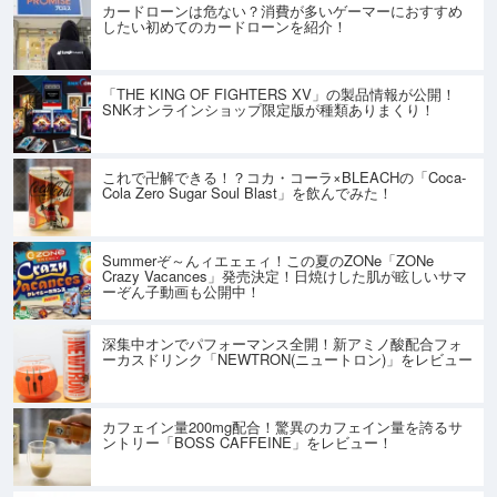
カードローンは危ない？消費が多いゲーマーにおすすめ
したい初めてのカードローンを紹介！
「THE KING OF FIGHTERS XV」の製品情報が公開！
SNKオンラインショップ限定版が種類ありまくり！
これで卍解できる！？コカ・コーラ×BLEACHの「Coca-
Cola Zero Sugar Soul Blast」を飲んでみた！
Summerぞ～んィエェェィ！この夏のZONe「ZONe
Crazy Vacances」発売決定！日焼けした肌が眩しいサマ
ーぞん子動画も公開中！
深集中オンでパフォーマンス全開！新アミノ酸配合フォ
ーカスドリンク「NEWTRON(ニュートロン)」をレビュー
カフェイン量200mg配合！驚異のカフェイン量を誇るサ
ントリー「BOSS CAFFEINE」をレビュー！