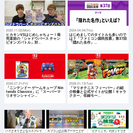
2020.11.02(Mon)
2024.04.04(Thu)
ヒカキンVSはじめしゃちょー！発
はじめましてのタイトルも多いので
売直前の「シャドウバース チャン
は？「ファミコン国民投票」第37回
ピオンズバトル」対…
「隠れた名作」…
2026.07.31(Fri)
2026.01.13(Tue)
「ニンテンドー ゲームキューブ Nin
「マリオテニス フィーバー」の紹
tendo Classics」に「スーパーマ
介映像と公式サイトが公開！キャラ
リオサンシャイン…
クター、収録モー…
ハイクオリティなコスプレイ
カプコンの人気アーケードゲ
「ピクミン４」のダンドリチ