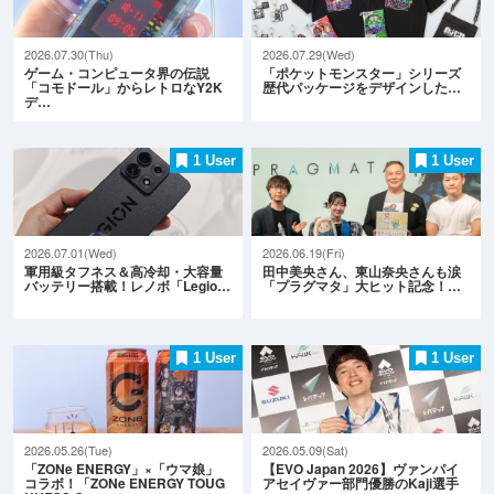
2026.07.30(Thu)
2026.07.29(Wed)
ゲーム・コンピュータ界の伝説
「ポケットモンスター」シリーズ
「コモドール」からレトロなY2K
歴代パッケージをデザインした…
デ…
1 User
1 User
2026.07.01(Wed)
2026.06.19(Fri)
軍用級タフネス＆高冷却・大容量
田中美央さん、東山奈央さんも涙
バッテリー搭載！レノボ「Legio…
「プラグマタ」大ヒット記念！…
1 User
1 User
2026.05.26(Tue)
2026.05.09(Sat)
「ZONe ENERGY」×「ウマ娘」
【EVO Japan 2026】ヴァンパイ
コラボ！「ZONe ENERGY TOUG
アセイヴァー部門優勝のKaji選手