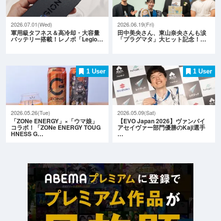
2026.07.01(Wed)
2026.06.19(Fri)
軍用級タフネス＆高冷却・大容量
田中美央さん、東山奈央さんも涙
バッテリー搭載！レノボ「Legio…
「プラグマタ」大ヒット記念！…
1 User
1 User
2026.05.26(Tue)
2026.05.09(Sat)
「ZONe ENERGY」×「ウマ娘」
【EVO Japan 2026】ヴァンパイ
コラボ！「ZONe ENERGY TOUG
アセイヴァー部門優勝のKaji選手
HNESS G…
…