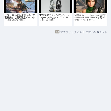
リリース2.5周年を迎える「白
世界初のハイレゾ対応ゲーミ
発売迫る！「FINAL FANTASY VI
夜極光」で期間限定イベント
ングヘッドセット「Arctis Nova
I REMAKE INTERGRADE」野村
「海を刻みて舟は…
Elite」が10月…
哲也ディレクター…
ファブリックミスト 土佐ベルガモット