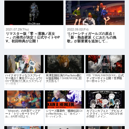
2021.07.29(Thu)
2022.09.02(Fri)
リマスター版「零 ～濡鴉ノ巫女
リバーシティガールズの原点！
～」の発売が決定！公式サイトやP
「新・熱血硬派 くにおたちの挽
V、初回特典が公開！
歌」が新要素を追加して…
ハイクオリティなコスプレイ
米津玄師出演のPlayStation新C
PS5「FINAL FANTASY XVI」公式
ヤー達が！東京ゲームショウ2
M放送開始！SHIBUYA109に巨
ティザーサイト公開！世界観
022で見掛けた美人コスプレイ
大広告も！
や一部キャラク…
ヤー特集！
「Minecraft」の大型アップデ
シリーズ最新作「餓狼伝説 Cit
カプコンカフェと「デビル メ
ート「トリッキートライア
y of the Wolves」に「カイン・
イ クライ」シリーズのコラボ
ル」が6月14日より…
R・ハインラ…
が決定！メイン…