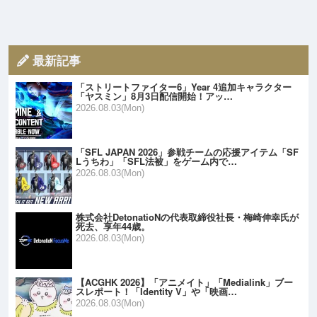
最新記事
「ストリートファイター6」Year 4追加キャラクター
「ヤスミン」8月3日配信開始！アッ…
2026.08.03(Mon)
「SFL JAPAN 2026」参戦チームの応援アイテム「SF
Lうちわ」「SFL法被」をゲーム内で…
2026.08.03(Mon)
株式会社DetonatioNの代表取締役社長・梅崎伸幸氏が
死去、享年44歳。
2026.08.03(Mon)
【ACGHK 2026】「アニメイト」「Medialink」ブー
スレポート！「Identity V」や「映画…
2026.08.03(Mon)