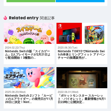
Related entry
関連記事
2024.02.22(Thu)
2020.06.30(Tue)
Nintendo Switch版「スイカゲー
Nintendo TOKYOでNintendo Swi
ム」2人プレイモードが2月21日よ
tch本体とリングフィット アドベン
り配信開始！3種類の…
チャーの抽選販売が…
2025.08.20(Wed)
2022.06.01(Wed)
Nintendo Switch 2ソフト「カービ
「ポケットモンスター スカーレッ
ィのエアライダー」の発売日が11月
ト・バイオレット」最新情報が6月1
20日に決定！Nint…
日22時に公開決定…