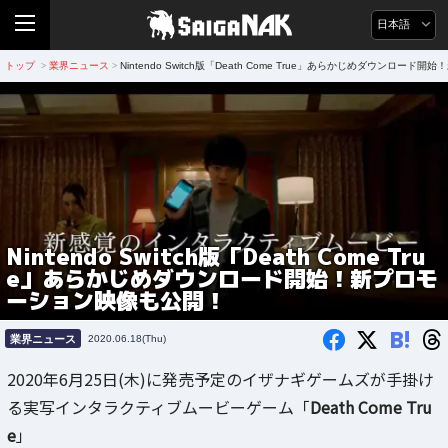
日本語
トップ
業界ニュース
Nintendo Switch版「Death Come True」あらかじめダウンロ
>
>
Nintendo Switch版「Death Come Tru
e」あらかじめダウンロード開始！新プロモ
ーション映像も公開！
B!
業界ニュース
2020.06.18(Thu)
2020年6月25日(木)に発売予定のイザナギゲームズが手掛け
る実写インタラクティブムービーゲーム「
Death Come Tru
e
」