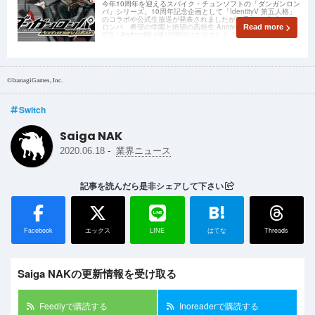
今年10周年を迎えるスパイク・チュンソフトの「ダンガンロン
パ」シリーズ。10周年記念企画として「IdentityV 第五人格」
のコラボや公式生放送が発表されましたが、早くも「ダンガン
ロンパ 希望の学園と絶望の高校生 Anniversary Edition」の
Read more
iOS / Android版が配信開始になりました！
©IzanagiGames, Inc.
Switch
Saiga NAK
-
2020.06.18
業界ニュース
記事を読んだら是非シェアして下さい
B!
Facebook
エックス
LINE
はてな
Threads
Saiga NAKの更新情報を受け取る
Feedlyで購読する
Inoreaderで購読する