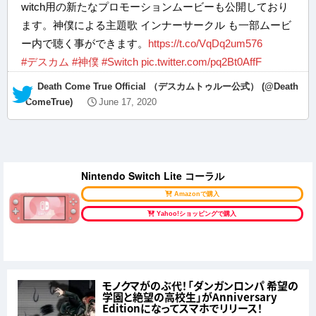
witch用の新たなプロモーションムービーも公開しており
ます。神僕による主題歌 インナーサークル も一部ムービ
ー内で聴く事ができます。
https://t.co/VqDq2um576
#デスカム
#神僕
#Switch
pic.twitter.com/pq2Bt0AffF
— Death Come True Official （デスカムトゥルー公式） (@Death
ComeTrue)
June 17, 2020
Nintendo Switch Lite コーラル
Amazonで購入
Yahoo!ショッピングで購入
モノクマがのぶ代！「ダンガンロンパ 希望の
学園と絶望の高校生」がAnniversary
Editionになってスマホでリリース！