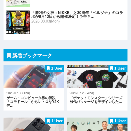
「勝利の女神：NIKKE」と30周年「ペルソナ」のコラ
ボが8月13日から開催決定！予告キ…
2026.08.03(Mon)
新着ブックマーク
1 User
1 User
2026.07.30(Thu)
2026.07.29(Wed)
ゲーム・コンピュータ界の伝説
「ポケットモンスター」シリーズ
「コモドール」からレトロなY2K
歴代パッケージをデザインした…
デ…
1 User
1 User