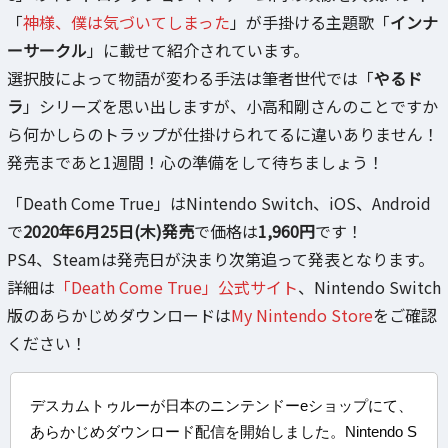
「
神様、僕は気づいてしまった
」が手掛ける主題歌「
インナ
ーサークル
」に載せて紹介されています。
選択肢によって物語が変わる手法は筆者世代では「
やるド
ラ
」シリーズを思い出しますが、小高和剛さんのことですか
ら何かしらのトラップが仕掛けられてるに違いありません！
発売まであと1週間！心の準備をして待ちましょう！
「Death Come True」はNintendo Switch、iOS、Android
で
2020年6月25日(木)発売
で価格は
1,960円
です！
PS4、Steamは発売日が決まり次第追って発表となります。
詳細は
「Death Come True」公式サイト
、Nintendo Switch
版のあらかじめダウンロードは
My Nintendo Store
をご確認
ください！
デスカムトゥルーが日本のニンテンドーeショップにて、
あらかじめダウンロード配信を開始しました。Nintendo S