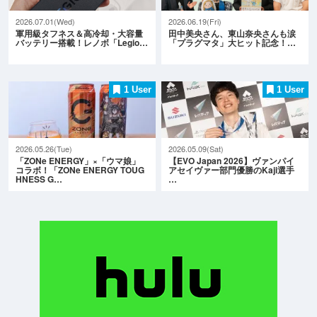
2026.07.01(Wed)
2026.06.19(Fri)
軍用級タフネス＆高冷却・大容量
田中美央さん、東山奈央さんも涙
バッテリー搭載！レノボ「Legio…
「プラグマタ」大ヒット記念！…
1 User
1 User
2026.05.26(Tue)
2026.05.09(Sat)
「ZONe ENERGY」×「ウマ娘」
【EVO Japan 2026】ヴァンパイ
コラボ！「ZONe ENERGY TOUG
アセイヴァー部門優勝のKaji選手
HNESS G…
…