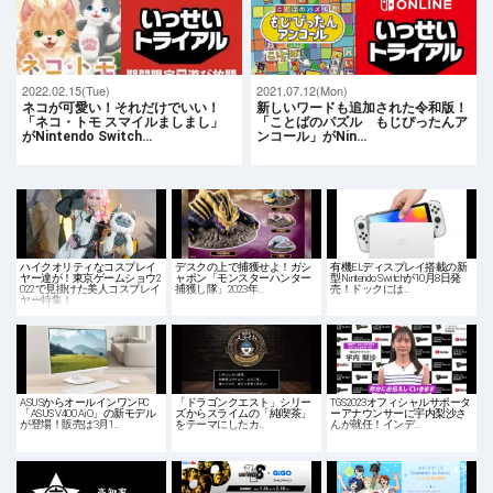
2022.02.15(Tue)
2021.07.12(Mon)
ネコが可愛い！それだけでいい！
新しいワードも追加された令和版！
「ネコ・トモ スマイルましまし」
「ことばのパズル もじぴったんア
がNintendo Switch…
ンコール」がNin…
ハイクオリティなコスプレイ
デスクの上で捕獲せよ！ガシ
有機ELディスプレイ搭載の新
ヤー達が！東京ゲームショウ2
ャポン「モンスターハンター
型Nintendo Switchが10月8日発
022で見掛けた美人コスプレイ
捕獲し隊」2023年…
売！ドックには…
ヤー特集！
ASUSからオールインワンPC
「ドラゴンクエスト」シリー
TGS2023オフィシャルサポータ
「ASUS V400 AiO」の新モデル
ズからスライムの「純喫茶」
ーアナウンサーに宇内梨沙さ
が登場！販売は3月1…
をテーマにしたカ…
んが就任！インデ…