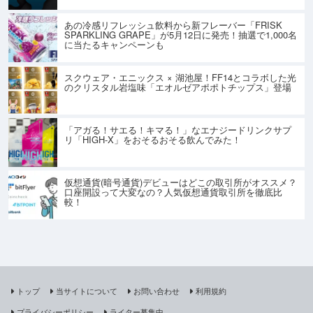
あの冷感リフレッシュ飲料から新フレーバー「FRISK
SPARKLING GRAPE」が5月12日に発売！抽選で1,000名
に当たるキャンペーンも
スクウェア・エニックス × 湖池屋！FF14とコラボした光
のクリスタル岩塩味「エオルゼアポポトチップス」登場
「アガる！サエる！キマる！」なエナジードリンクサプ
リ「HIGH-X」をおそるおそる飲んでみた！
仮想通貨(暗号通貨)デビューはどこの取引所がオススメ？
口座開設って大変なの？人気仮想通貨取引所を徹底比
較！
トップ
当サイトについて
お問い合わせ
利用規約
プライバシーポリシー
ライター募集中