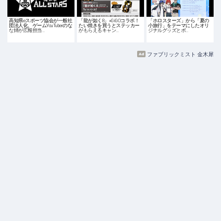
高知県eスポーツ協会が一般社
「龍が如く8」×GiGOコラボ！
「ホロスターズ」から「夏の
団法人化、ゲームYouTuberのな
たい焼きを買うとステッカー
小旅行」をテーマにしたオリ
な姉が広報担当…
がもらえるキャン…
ジナルグッズとボ…
ファブリックミスト 金木犀