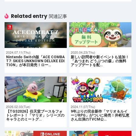
Related entry
関連記事
2024.07.11(Thu)
2020.04.23(Thu)
Nintendo Switch版「ACE COMBA
新しい訪問者や新イベントも追加！
T7: SKIES UNKNOWN DELUXE EDI
「あつまれ どうぶつの森」の無料
TION」が本日発売！ロー…
アップデートを配…
2026.02.03(Tue)
2024.11.07(Thu)
【TGS2026】任天堂ブースをフォ
9年ぶりの完全新作「マリオ＆ルイ
トレポート！「マリオ」シリーズの
ージRPG」がついに発売！井桁弘恵
キャラとのミートグ…
さん出演のTVCM公…