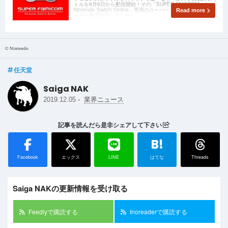
トルを9月6日から配信開始！その「SUPER FAMICOM
Nintendo Switch Online」専用のスーパーファミコンコントロ
Read more
ーラー発売決定しました！
© Nintendo
任天堂
Saiga NAK
-
2019.12.05
業界ニュース
記事を読んだら是非シェアして下さい
B!
Facebook
エックス
LINE
はてな
Threads
Saiga NAKの更新情報を受け取る
Feedlyで購読する
Inoreaderで購読する