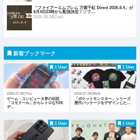
「ファイアーエムブレム 万紫千紅 Direct 2026.8.4」が
8月4日23時から配信決定！ソフ…
2026.08.04(Tue)
新着ブックマーク
1 User
1 User
2026.07.30(Thu)
2026.07.29(Wed)
ゲーム・コンピュータ界の伝説
「ポケットモンスター」シリーズ
「コモドール」からレトロなY2K
歴代パッケージをデザインした…
デ…
1 User
1 User