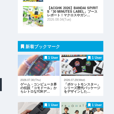
【ACGHK 2026】BANDAI SPIRIT
S「30 MINUTES LABEL」ブース
レポート！マクロスやガン…
2026.08.04(Tue)
新着ブックマーク
1 User
1 User
2026.07.30(Thu)
2026.07.29(Wed)
ゲーム・コンピュータ界
「ポケットモンスター」
の伝説「コモドール」か
シリーズ歴代パッケージ
らレトロなY2Kデ…
をデザインした…
1 User
1 User