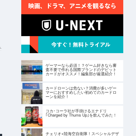
ト
ゲーマーなら必須！？ゲーム好きなら審
査不要で作れる国際ブランドのデビット
カードがオススメ！編集部が厳選紹介！
カードローンは危ない？消費が多いゲー
マーにおすすめしたい初めてのカードロ
ーンを紹介！
コカ･コーラ社が手掛けるエナドリ
｢Charged by Thums Up｣を飲んでみた！
チェリオ×陸海空自衛隊！スペシャルデザ