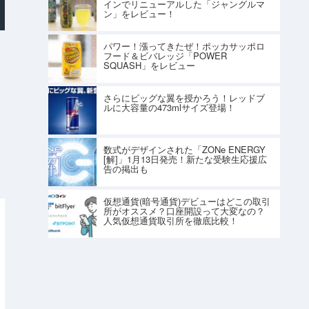
インでリニューアルした「ジャングルマ
ン」をレビュー！
パワー！漲ってきたぜ！ポッカサッポロ
フード＆ビバレッジ「POWER
SQUASH」をレビュー
さらにビッグな翼を授かろう！レッドブ
ルに大容量の473mlサイズ登場！
数式がデザインされた「ZONe ENERGY
[解]」1月13日発売！新たな受験生応援広
告の掲出も
仮想通貨(暗号通貨)デビューはどこの取引
所がオススメ？口座開設って大変なの？
人気仮想通貨取引所を徹底比較！