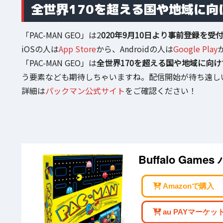
全世界170を超える国や地域に向
「PAC-MAN GEO」は2
020年9月10日より事前登録を受
iOSの人は
App Store
から、Androidの人は
Google Play
「PAC-MAN GEO」は
全世界170を超える国や地域に向
う要素なども期待しちゃいますね。配信開始が待ち遠し
詳細は
パックマン公式サイト
をご確認ください！
Buffalo Ga
Amazonで購入
au PAYマーケッ