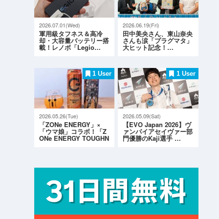
2026.07.01(Wed)
2026.06.19(Fri)
軍用級タフネス＆高冷
田中美央さん、東山奈央
却・大容量バッテリー搭
さんも涙「プラグマタ」
載！レノボ「Legio…
大ヒット記念！…
1 User
1 User
2026.05.26(Tue)
2026.05.09(Sat)
「ZONe ENERGY」×
【EVO Japan 2026】ヴ
「ウマ娘」コラボ！「Z
ァンパイアセイヴァー部
ONe ENERGY TOUGHN
門優勝のKaji選手 …
ESS G…