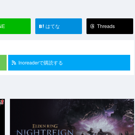
NE
はてな
Threads
B!
Inoreaderで購読する