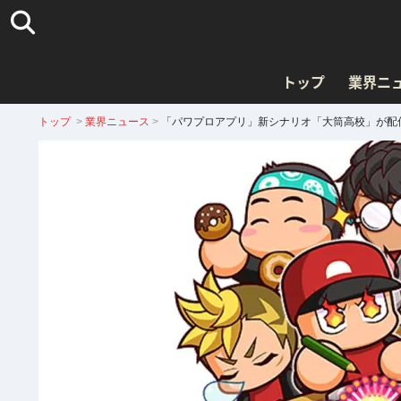
トップ
業界ニ
トップ
>
業界ニュース
>
「パワプロアプリ」新シナリオ「大筒高校」が配信