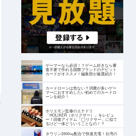
ゲーマーなら必須！？ゲーム好きなら審
査不要で作れる国際ブランドのデビット
カードがオススメ！編集部が厳選紹介！
カードローンは危ない？消費が多いゲー
マーにおすすめしたい初めてのカードロ
ーンを紹介！
S
ホリエモン監修のエナドリ
「HOLIXER（ホリクサー）」をレビュ
ー！回復アイテム「◯リクサー」に似て
るけど一体どういうことなの！？
タウリン2500㎎配合で快速充電！台湾の