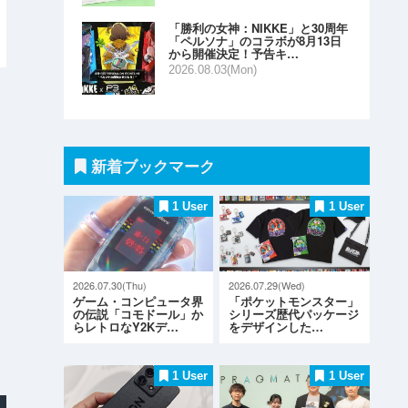
「勝利の女神：NIKKE」と30周年
「ペルソナ」のコラボが8月13日
から開催決定！予告キ…
2026.08.03(Mon)
新着ブックマーク
1 User
1 User
2026.07.30(Thu)
2026.07.29(Wed)
ゲーム・コンピュータ界
「ポケットモンスター」
の伝説「コモドール」か
シリーズ歴代パッケージ
らレトロなY2Kデ…
をデザインした…
1 User
1 User