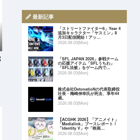
最新記事
「ストリートファイター6」Year 4
追加キャラクター「ヤスミン」8
月3日配信開始！アッ…
2026.08.03(Mon)
「SFL JAPAN 2026」参戦チーム
の応援アイテム「SFLうちわ」
「SFL法被」をゲーム内で…
2026.08.03(Mon)
株式会社DetonatioNの代表取締役
社長・梅崎伸幸氏が死去、享年44
歳。
2026.08.03(Mon)
【ACGHK 2026】「アニメイト」
「Medialink」ブースレポート！
「Identity V」や「映画…
2026.08.03(Mon)