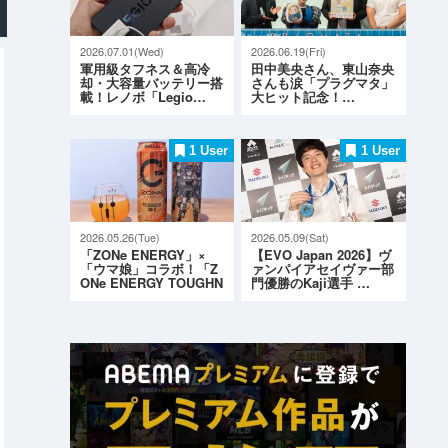
2026.07.01(Wed)
2026.06.19(Fri)
軍用級タフネス＆高冷
田中美央さん、東山奈央
却・大容量バッテリー搭
さんも涙「プラグマタ」
載！レノボ「Legio…
大ヒット記念！…
1 User
1 User
2026.05.26(Tue)
2026.05.09(Sat)
「ZONe ENERGY」×
【EVO Japan 2026】ヴ
「ウマ娘」コラボ！「Z
ァンパイアセイヴァー部
ONe ENERGY TOUGHN
門優勝のKaji選手 …
ESS G…