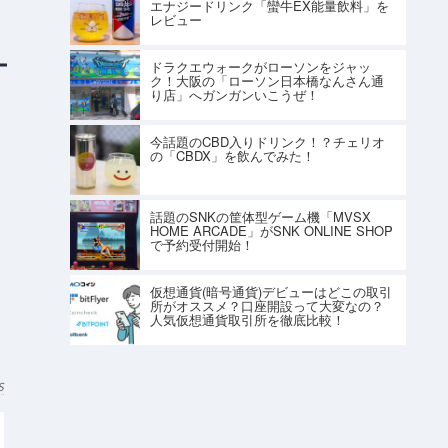
エナジードリンク「蠻牛EX能量飲料」を
レビュー
ドラクエウォークがローソンをジャッ
ク！大阪の「ローソン日本橋なんさん通
り店」へガンガンいこうぜ！
今話題のCBD入りドリンク！？チェリオ
の「CBDX」を飲んでみた！
話題のSNKの筐体型ゲーム機「MVSX
HOME ARCADE」がSNK ONLINE SHOP
で予約受付開始！
仮想通貨(暗号通貨)デビューはどこの取引
所がオススメ？口座開設って大変なの？
人気仮想通貨取引所を徹底比較！
S