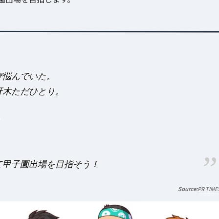
び悩んでいた。
冴木ただひとり。
、
！
て甲子園出場を目指そう！
PR TIME