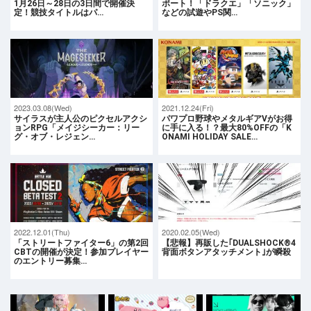
1月26日～28日の3日間で開催決
ポート！「ドラクエ」「ソニック」
定！競技タイトルはパ…
などの試遊やPS関…
2023.03.08(Wed)
2021.12.24(Fri)
サイラスが主人公のピクセルアクシ
パワプロ野球やメタルギアVがお得
ョンRPG「メイジシーカー：リー
に手に入る！？最大80%OFFの「K
グ・オブ・レジェン…
ONAMI HOLIDAY SALE…
2022.12.01(Thu)
2020.02.05(Wed)
「ストリートファイター6」の第2回
【悲報】再販した｢DUALSHOCK®4
CBTの開催が決定！参加プレイヤー
背面ボタンアタッチメント｣が瞬殺
のエントリー募集…