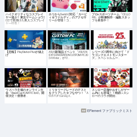
ハイクオリティなコスプレイ
ホリからSwitch 2対応「カービ
プロeスポーツチーム「CELLO
ヤー達が！東京ゲームショウ2
ィ＆ワドルディ」のアクセサ
RB」が映像制作・編集スタッ
022で見掛けた美人コスプレイ
リーが登場！コ…
フを募集中！
ヤー特集！
【悲報】PlayStation Plusが値上
ASUS新製品イベント「ASUS N
シリーズ25周年に向けて「ド
げ
EXT GENERATION CUSTOM PC 20
ラゴンクエストモンスター
24 Winter」が12…
ズ」スペシャルムー…
ウメハラ主催のオンライン大
ミリタリーグレードのテスト
スシロー店舗やおすしがゲー
会「Beast Cup KUMITE 3on3」開
をクリアしたタフなやつ！「A
ム内にも登場！！桃鉄 × スシ
催決定！優勝者…
SUS TUF Gaming A…
ローのコラボ開始…
EFlement ファブリックミスト