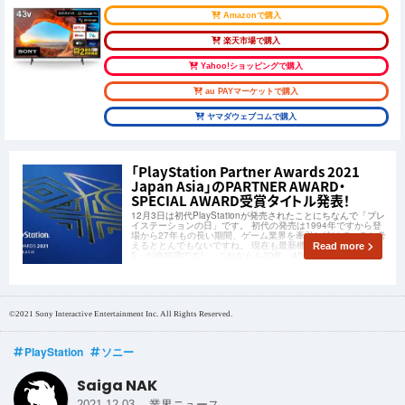
Amazonで購入
楽天市場で購入
Yahoo!ショッピングで購入
au PAYマーケットで購入
ヤマダウェブコムで購入
「PlayStation Partner Awards 2021
Japan Asia」のPARTNER AWARD・
SPECIAL AWARD受賞タイトル発表！
12月3日は初代PlayStationが発売されたことにちなんで「プレ
イステーションの日」です。 初代の発売は1994年ですから登
場から27年もの長い期間、ゲーム業界を牽引し続けていると考
えるととんでもないですね。 現在も最新機種「PlayStation
Read more
5」が絶好調ですし、これからも30年、40年とその快進撃は続
©2021 Sony Interactive Entertainment Inc. All Rights Reserved.
PlayStation
ソニー
Saiga NAK
-
2021.12.03
業界ニュース