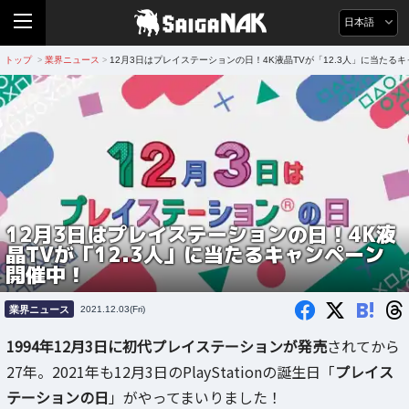
日本語
トップ
業界ニュース
12月3日はプレイステーションの日！4K液晶TVが「12.3人」に当たる
>
>
12月3日はプレイステーションの日！4K液
晶TVが「12.3人」に当たるキャンペーン
開催中！
B!
業界ニュース
2021.12.03(Fri)
1994年12月3日に初代プレイステーションが発売
されてから
27年。2021年も12月3日のPlayStationの誕生日「
プレイス
テーションの日
」がやってまいりました！