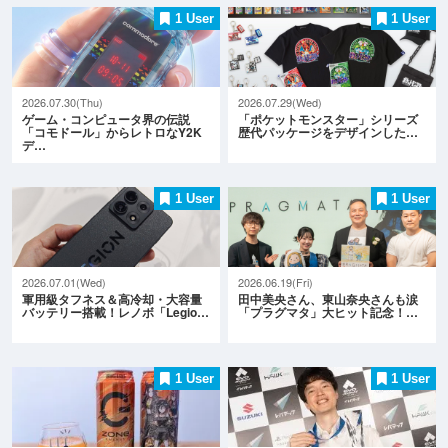
1 User
1 User
2026.07.30(Thu)
2026.07.29(Wed)
ゲーム・コンピュータ界の伝説
「ポケットモンスター」シリーズ
「コモドール」からレトロなY2K
歴代パッケージをデザインした…
デ…
1 User
1 User
2026.07.01(Wed)
2026.06.19(Fri)
軍用級タフネス＆高冷却・大容量
田中美央さん、東山奈央さんも涙
バッテリー搭載！レノボ「Legio…
「プラグマタ」大ヒット記念！…
1 User
1 User