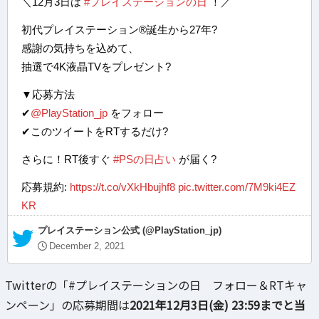
＼12月3日は
#プレイステーションの日
！／
初代プレイステーション®誕生から27年?
感謝の気持ちを込めて、
抽選で4K液晶TVをプレゼント?
▼応募方法
✔︎
@PlayStation_jp
をフォロー
✔︎このツイートをRTするだけ?
さらに！RT後すぐ
#PSの日占い
が届く?
応募規約:
https://t.co/vXkHbujhf8
pic.twitter.com/7M9ki4EZ
KR
— プレイステーション公式 (@PlayStation_jp)
December 2, 2021
Twitterの「#プレイステーションの日 フォロー＆RTキャ
ンペーン」の応募期間は
2021年12月3日(金) 23:59までと当