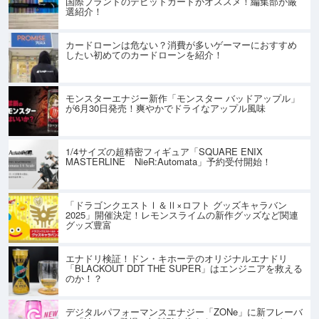
国際ブランドのデビットカードがオススメ！編集部が厳
選紹介！
カードローンは危ない？消費が多いゲーマーにおすすめ
したい初めてのカードローンを紹介！
モンスターエナジー新作「モンスター バッドアップル」
が6月30日発売！爽やかでドライなアップル風味
1/4サイズの超精密フィギュア「SQUARE ENIX
MASTERLINE NieR:Automata」予約受付開始！
「ドラゴンクエストⅠ＆Ⅱ×ロフト グッズキャラバン
2025」開催決定！レモンスライムの新作グッズなど関連
グッズ豊富
エナドリ検証！ドン・キホーテのオリジナルエナドリ
「BLACKOUT DDT THE SUPER」はエンジニアを救える
のか！？
デジタルパフォーマンスエナジー「ZONe」に新フレーバ