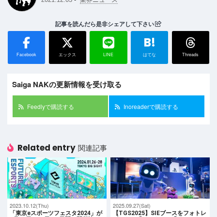
記事を読んだら是非シェアして下さい
B!
Facebook
エックス
LINE
はてな
Threads
Saiga NAKの更新情報を受け取る
Feedlyで購読する
Inoreaderで購読する
Related entry
関連記事
2023.10.12(Thu)
2025.09.27(Sat)
「東京eスポーツフェスタ2024」が
【TGS2025】SIEブースをフォトレ