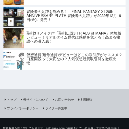
冒険者の足跡を刻める！「FINAL FANTASY XI 20th
ANNIVERSARY PLATE 冒険者の足跡」が2022年12月16
日(金)に発売！
聖剣3リメイク作「聖剣伝説3 TRIALS of MANA」体験版
レビュー！リアルタイム世代は感動を覚える！高まる物
語への没入感！
仮想通貨(暗号通貨)デビューはどこの取引所がオススメ？
口座開設って大変なの？人気仮想通貨取引所を徹底比
較！
トップ
当サイトについて
お問い合わせ
利用規約
プライバシーポリシー
ライター募集中
無断転載を固く禁じております。saiganak.comに掲載されている画像・文章等の著作権は