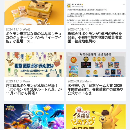
2024.11.13(Wed)
2026.07.31(Fri)
ポケモン東京ばな奈のはみ出しチョ
株式会社ポケモンが1億円の寄付を
コのクッキーサンドから「イーブイ
発表、令和8年熊本地震の被災者支
缶」が登場！ス…
援・被災地復興の…
2023.11.13(Mon)
2020.09.28(Mon)
浮世絵風ポケモンが浅草に登場！
名作揃いの「日本ゲーム大賞 2020
「ポケモン GO 浅草ルート八景」が
年間作品部門」各賞受賞作の価格や
11月25日から開催！
公式サイトをま…