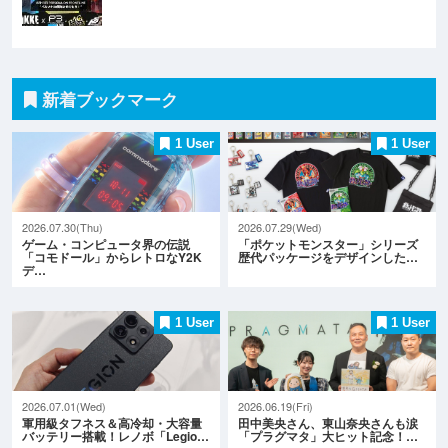
新着ブックマーク
1 User
1 User
2026.07.30(Thu)
2026.07.29(Wed)
ゲーム・コンピュータ界の伝説
「ポケットモンスター」シリーズ
「コモドール」からレトロなY2K
歴代パッケージをデザインした…
デ…
1 User
1 User
2026.07.01(Wed)
2026.06.19(Fri)
軍用級タフネス＆高冷却・大容量
田中美央さん、東山奈央さんも涙
バッテリー搭載！レノボ「Legio…
「プラグマタ」大ヒット記念！…