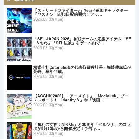
「ストリートファイター6」Year 4追加キャラクター
「ヤスミン」8月3日配信開始！アッ…
2026.08.03(Mon)
「SFL JAPAN 2026」参戦チームの応援アイテム「SF
Lうちわ」「SFL法被」をゲーム内で…
2026.08.03(Mon)
株式会社DetonatioNの代表取締役社長・梅崎伸幸氏が
死去、享年44歳。
2026.08.03(Mon)
【ACGHK 2026】「アニメイト」「Medialink」ブー
スレポート！「Identity V」や「映画…
2026.08.03(Mon)
「勝利の女神：NIKKE」と30周年「ペルソナ」のコラ
ボが8月13日から開催決定！予告キ…
2026.08.03(Mon)