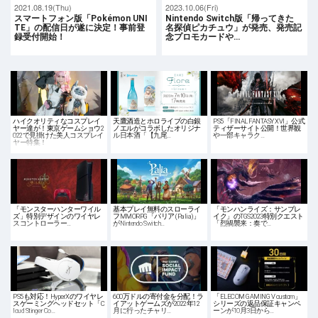
2021.08.19(Thu)
2023.10.06(Fri)
スマートフォン版「Pokémon UNI
Nintendo Switch版「帰ってきた
TE」の配信日が遂に決定！事前登
名探偵ピカチュウ」が発売、発売記
録受付開始！
念プロモカードや…
ハイクオリティなコスプレイ
天鷹酒造とホロライブの白銀
PS5「FINAL FANTASY XVI」公式
ヤー達が！東京ゲームショウ2
ノエルがコラボしたオリジナ
ティザーサイト公開！世界観
022で見掛けた美人コスプレイ
ル日本酒「【九尾…
や一部キャラク…
ヤー特集！
「モンスターハンターワイル
基本プレイ無料のスローライ
「モンハンライズ：サンブレ
ズ」特別デザインのワイヤレ
フMMORPG「パリア (Palia)」
イク」のTGS2023特別クエスト
スコントローラー…
がNintendo Switch…
「烈禍襲来：奏で…
PS5も対応！HyperXのワイヤレ
600万ドルの寄付金を分配！ラ
「ELECOM GAMING V custom」
スゲーミングヘッドセット「C
イアットゲームズが2022年12
シリーズの返品保証キャンペ
loud Stinger Co…
月に行ったチャリ…
ーンが10月3日から…