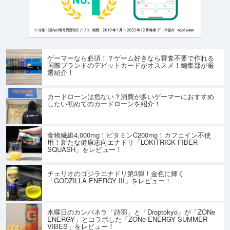
ゲーマーなら必須！？ゲーム好きなら審査不要で作れる
国際ブランドのデビットカードがオススメ！編集部が厳
選紹介！
カードローンは危ない？消費が多いゲーマーにおすすめ
したい初めてのカードローンを紹介！
食物繊維4,000mg！ビタミンC200mg！カフェイン不使
用！新たな健康志向エナドリ「LOKITRICK FIBER
SQUASH」をレビュー！
チェリオのゴジラエナドリ第3弾！金色に輝く
「GODZILLA ENERGY III」をレビュー！
水曜日のカンパネラ「詩羽」と「Droptokyo」が「ZONe
ENERGY」とコラボした「ZONe ENERGY SUMMER
VIBES」をレビュー！