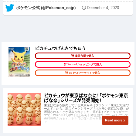
— ポケモン公式 (@Pokemon_cojp)
December 4, 2020
ピカチュウげんきでちゅう
楽天市場で購入
Yahoo!ショッピングで購入
au PAYマーケットで購入
ピカチュウが東京ばな奈に！「ポケモン東京
ばな奈」シリーズが発売開始！
東京ばな奈を販売している東京みやげブランド「東京ばな奈ワ
ールド」から、新スイーツシリーズ「ポケモン東京ばな奈」が
展開されることが発表されました。第1弾はピカチュウがテー
マで、2020年11月21日(土)から日本全国のセブン-イレブンで
先行発売されます。トキワの森へ行った際のお土産にぜひどう
Read more
ぞ。