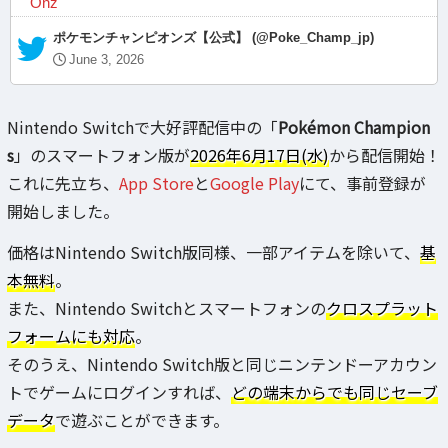
Onz
— ポケモンチャンピオンズ【公式】 (@Poke_Champ_jp)
June 3, 2026
Nintendo Switchで大好評配信中の「
Pokémon Champion
s
」のスマートフォン版が
2026年6月17日(水)
から配信開始！
これに先立ち、
App Store
と
Google Play
にて、事前登録が
開始しました。
価格はNintendo Switch版同様、一部アイテムを除いて、
基
本無料
。
また、Nintendo Switchとスマートフォンの
クロスプラット
フォームにも対応
。
そのうえ、Nintendo Switch版と同じニンテンドーアカウン
トでゲームにログインすれば、
どの端末からでも同じセーブ
データ
で遊ぶことができます。