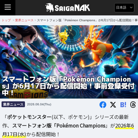
日本語
トップ
業界ニュース
スマートフォン版「Pokémon Champions」が6月17日から配信開始
>
>
スマートフォン版「Pokémon Champion
s」が6月17日から配信開始！事前登録受付
中！
B!
業界ニュース
2026.06.04(Thu)
「
ポケットモンスター
(以下、ポケモン)」シリーズの最新
作、
スマートフォン版「Pokémon Champions
」が
2026年6
月17日(水)
から配信開始！