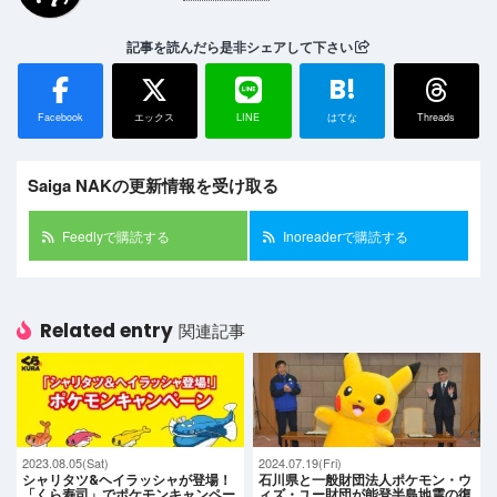
記事を読んだら是非シェアして下さい
B!
Facebook
エックス
LINE
はてな
Threads
Saiga NAKの更新情報を受け取る
Feedlyで購読する
Inoreaderで購読する
Related entry
関連記事
2023.08.05(Sat)
2024.07.19(Fri)
シャリタツ&ヘイラッシャが登場！
石川県と一般財団法人ポケモン・ウ
「くら寿司」でポケモンキャンペー
ィズ・ユー財団が能登半島地震の復