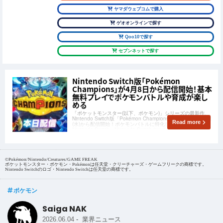
ヤマダウェブコムで購入
ゲオオンラインで探す
Qoo10で探す
セブンネットで探す
Nintendo Switch版「Pokémon
Champions」が4月8日から配信開始！基本
無料プレイでポケモンバトルや育成が楽し
める
「ポケットモンスター(以下、ポケモン)」シリーズの最新作、
Nintendo Switch版「Pokémon Champions」が2026年4月8日
Read more
(水)から配信開始！ポケモンバトルに特化した本作は、
Nintendo Switch、Nintendo Switch 2にて基本無料でプレイ可
能です。
©Pokémon/Nintendo/Creatures/GAME FREAK
ポケットモンスター・ポケモン・Pokémonは任天堂・クリーチャーズ・ゲームフリークの商標です。
Nintendo Switchのロゴ・Nintendo Switchは任天堂の商標です。
ポケモン
Saiga NAK
-
2026.06.04
業界ニュース