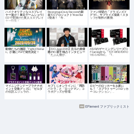
ハイクオリティなコスプレイ
Brave group×Crazy Raccoonの新
ファン待望の「ドラゴンズド
ヤー達が！東京ゲームショウ2
規TCGプロジェクト“Xross Star
グマ2」サプライズ発表！スタ
022で見掛けた美人コスプレイ
s”発表！「今…
ッフが制作の裏側…
ヤー特集！
動物たちの激闘「Fight of Animal
【EVO Japan 2026】北斗の拳優
ASUSのゲーミングシリーズTU
s」が遂にPS4で発売決定！
勝のK.I選手 独占インタビュー
F Gamingから「TUF-RX9070XT-O
「たぶん僕が…
16G-GAMING」「T…
マイニンテンドープラチナポ
カプくじオンラインに「周防
ロビーのロッカーをお家に
イント交換グッズに「ゼルダ
パトラ」と「ロックマン」コ
も！「スプラトゥーン3 ロッカ
の伝説 ムジュラの…
ラボグッズが登場…
ーコレクション」…
EFlement ファブリックミスト