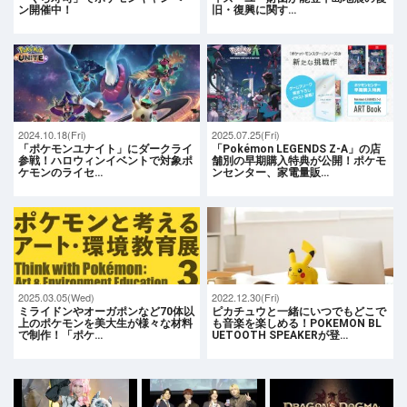
ン開催中！
旧・復興に関す…
2024.10.18(Fri)
2025.07.25(Fri)
「ポケモンユナイト」にダークライ
「Pokémon LEGENDS Z-A」の店
参戦！ハロウィンイベントで対象ポ
舗別の早期購入特典が公開！ポケモ
ケモンのライセ…
ンセンター、家電量販…
2025.03.05(Wed)
2022.12.30(Fri)
ミライドンやオーガポンなど70体以
ピカチュウと一緒にいつでもどこで
上のポケモンを美大生が様々な材料
も音楽を楽しめる！POKEMON BL
で制作！「ポケ…
UETOOTH SPEAKERが登…