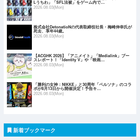
Lうちわ」「SFL法被」をゲーム内で…
2026.08.03(Mon)
株式会社DetonatioNの代表取締役社長・梅崎伸幸氏が
死去、享年44歳。
2026.08.03(Mon)
【ACGHK 2026】「アニメイト」「Medialink」ブー
スレポート！「Identity V」や「映画…
2026.08.03(Mon)
「勝利の女神：NIKKE」と30周年「ペルソナ」のコラ
ボが8月13日から開催決定！予告キ…
2026.08.03(Mon)
新着ブックマーク