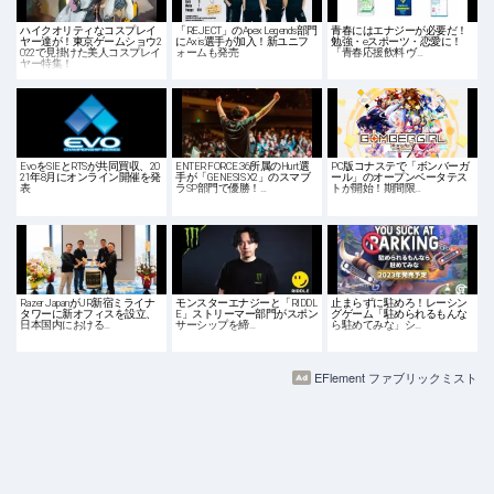
ハイクオリティなコスプレイ
「REJECT」のApex Legends部門
青春にはエナジーが必要だ！
ヤー達が！東京ゲームショウ2
にAxis選手が加入！新ユニフ
勉強・eスポーツ・恋愛に！
022で見掛けた美人コスプレイ
ォームも発売
「青春応援飲料 ヴ…
ヤー特集！
EvoをSIEとRTSが共同買収、20
ENTER FORCE.36所属のHurt選
PC版コナステで「ボンバーガ
21年8月にオンライン開催を発
手が「GENESIS X2」のスマブ
ール」のオープンベータテス
表
ラSP部門で優勝！…
トが開始！期間限…
Razer JapanがJR新宿ミライナ
モンスターエナジーと「RIDDL
止まらずに駐めろ！レーシン
タワーに新オフィスを設立、
E」ストリーマー部門がスポン
グゲーム「駐められるもんな
日本国内における…
サーシップを締…
ら駐めてみな」シ…
EFlement ファブリックミスト