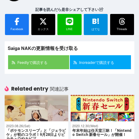
記事を読んだら是非シェアして下さい
B!
Facebook
エックス
LINE
はてな
Threads
Saiga NAKの更新情報を受け取る
Feedlyで購読する
Inoreaderで購読する
Related entry
関連記事
2023.08.26(Sat)
2020.12.30(Wed)
「ポケモンスリープ」と「ジェラピ
年末年始は任天堂三昧！「Nintend
ケ」が初のコラボ！9月28日よりピ
o Switch 新春セール」が開催！
カチュウやカビゴ…