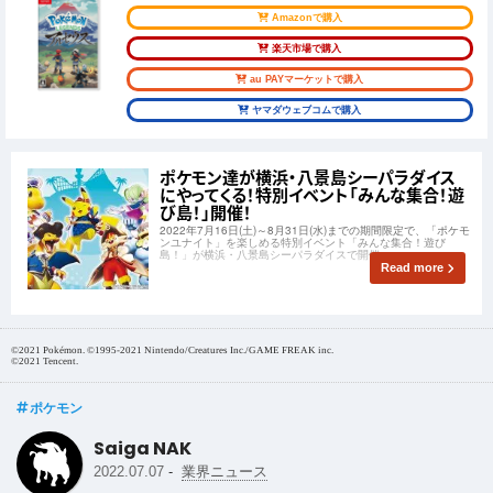
Amazonで購入
楽天市場で購入
au PAYマーケットで購入
ヤマダウェブコムで購入
ポケモン達が横浜・八景島シーパラダイス
にやってくる！特別イベント「みんな集合！遊
び島！」開催！
2022年7月16日(土)～8月31日(水)までの期間限定で、「ポケモ
ンユナイト」を楽しめる特別イベント「みんな集合！遊び
島！」が横浜・八景島シーパラダイスで開催。
Read more
©2021 Pokémon. ©1995-2021 Nintendo/Creatures Inc./GAME FREAK inc.
©2021 Tencent.
ポケモン
Saiga NAK
-
2022.07.07
業界ニュース