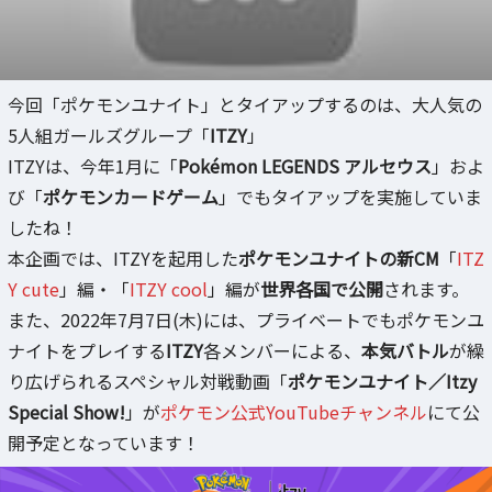
今回「ポケモンユナイト」とタイアップするのは、大人気の
5人組ガールズグループ「
ITZY
」
ITZYは、今年1月に「
Pokémon LEGENDS アルセウス
」およ
び「
ポケモンカードゲーム
」でもタイアップを実施していま
したね！
本企画では、ITZYを起用した
ポケモンユナイトの新CM
「
ITZ
Y cute
」編・「
ITZY cool
」編が
世界各国で公開
されます。
また、2022年7月7日(木)には、プライベートでもポケモンユ
ナイトをプレイする
ITZY
各メンバーによる、
本気バトル
が繰
り広げられるスペシャル対戦動画「
ポケモンユナイト／Itzy
Special Show!
」が
ポケモン公式YouTubeチャンネル
にて公
開予定となっています！