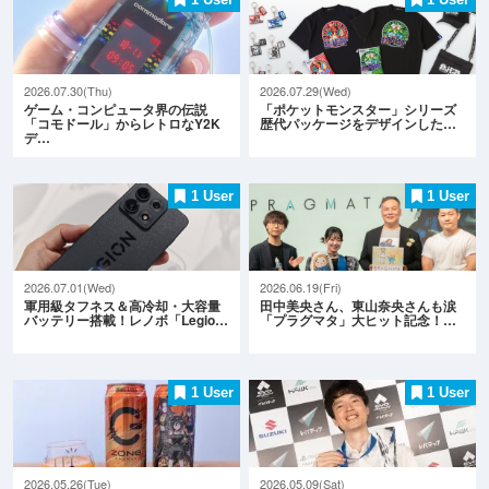
2026.07.30(Thu)
2026.07.29(Wed)
ゲーム・コンピュータ界の伝説
「ポケットモンスター」シリーズ
「コモドール」からレトロなY2K
歴代パッケージをデザインした…
デ…
1 User
1 User
2026.07.01(Wed)
2026.06.19(Fri)
軍用級タフネス＆高冷却・大容量
田中美央さん、東山奈央さんも涙
バッテリー搭載！レノボ「Legio…
「プラグマタ」大ヒット記念！…
1 User
1 User
2026.05.26(Tue)
2026.05.09(Sat)