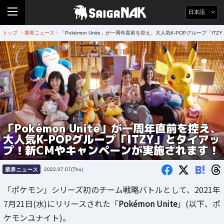
日本語
トップ
業界ニュース
「Pokémon Unite」が一周年直前を控え、大人気K-POPグループ「
>
>
「Pokémon Unite」が一周年直前を控え、
大人気K-POPグループ「ITZY」とタイアッ
プ！新CMやキャンペーンが実施されます！
B!
業界ニュース
2022.07.07(Thu)
「ポケモン」シリーズ初のチーム戦略バトルとして、2021年
7月21日(水)にリリースされた「
Pokémon Unite
」(以下、ポ
ケモンユナイト)。