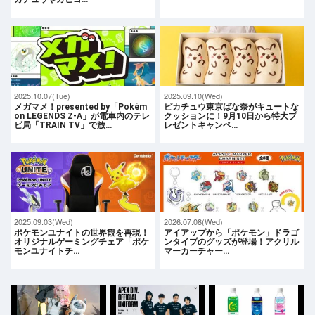
2025.10.07(Tue)
2025.09.10(Wed)
メガマメ！presented by「Pokém
ピカチュウ東京ばな奈がキュートな
on LEGENDS Z-A」が電車内のテレ
クッションに！9月10日から特大プ
ビ局「TRAIN TV」で放…
レゼントキャンペ…
2025.09.03(Wed)
2026.07.08(Wed)
ポケモンユナイトの世界観を再現！
アイアップから「ポケモン」ドラゴ
オリジナルゲーミングチェア「ポケ
ンタイプのグッズが登場！アクリル
モンユナイトチ…
マーカーチャー…