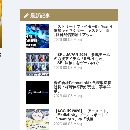
最新記事
「ストリートファイター6」Year 4
追加キャラクター「ヤスミン」8
月3日配信開始！アッ…
2026.08.03(Mon)
「SFL JAPAN 2026」参戦チーム
の応援アイテム「SFLうちわ」
「SFL法被」をゲーム内で…
2026.08.03(Mon)
株式会社DetonatioNの代表取締役
社長・梅崎伸幸氏が死去、享年44
歳。
2026.08.03(Mon)
【ACGHK 2026】「アニメイト」
「Medialink」ブースレポート！
「Identity V」や「映画…
2026.08.03(Mon)