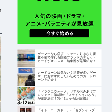
ユ
ゲーマーなら必須！？ゲーム好きなら審
査不要で作れる国際ブランドのデビット
カードがオススメ！編集部が厳選紹介！
カードローンは危ない？消費が多いゲー
マーにおすすめしたい初めてのカードロ
ーンを紹介！
「ドラクエウォーク」リアルおみあげプ
ロジェクト第4弾の「スライムういろう」
が復刻決定！3月12日から販売開始
「イトーヨーカドー」×「セブンイレブ