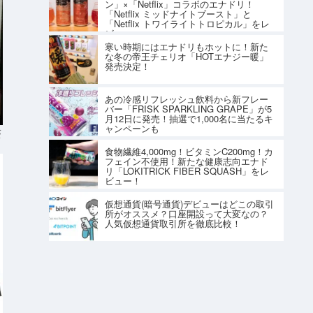
ン」×「Netflix」コラボのエナドリ！
「Netflix ミッドナイトブースト」と
「Netflix トワイライトトロピカル」をレ
ビュー
寒い時期にはエナドリもホットに！新た
な冬の帝王チェリオ「HOTエナジー暖」
発売決定！
あの冷感リフレッシュ飲料から新フレー
バー「FRISK SPARKLING GRAPE」が5
月12日に発売！抽選で1,000名に当たるキ
ャンペーンも
S
食物繊維4,000mg！ビタミンC200mg！カ
フェイン不使用！新たな健康志向エナド
リ「LOKITRICK FIBER SQUASH」をレ
ビュー！
仮想通貨(暗号通貨)デビューはどこの取引
所がオススメ？口座開設って大変なの？
人気仮想通貨取引所を徹底比較！