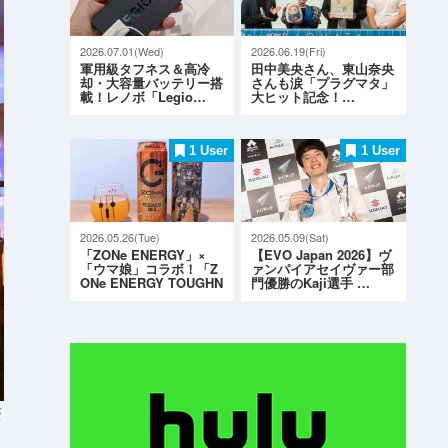
2026.07.01(Wed)
2026.06.19(Fri)
軍用級タフネス＆高冷
田中美央さん、東山奈央
却・大容量バッテリー搭
さんも涙「プラグマタ」
載！レノボ「Legio…
大ヒット記念！…
1 User
1 User
2026.05.26(Tue)
2026.05.09(Sat)
「ZONe ENERGY」×
【EVO Japan 2026】ヴ
「ウマ娘」コラボ！「Z
ァンパイアセイヴァー部
ONe ENERGY TOUGHN
門優勝のKaji選手 …
ESS G…
S