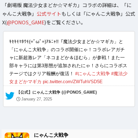
「劇場版 魔法少女まどか☆マギカ」コラボの詳細は、「に
ゃんこ大戦争」
公式サイト
もしくは「にゃんこ大戦争」公式
X(
@PONOS_GAME
)をご覧ください。
ｷｾｷﾓﾏﾎｳﾓ(=ﾟωﾟ=)ｱﾙﾆｬ!!「魔法少女まどか☆マギカ」と
「にゃんこ大戦争」のコラボ開催にゃ！コラボレアガチ
ャに新超激レア「ネコまどか＆ほむら」が参戦！また一
部キャラには第3形態が追加されたにゃ！さらにコラボス
テージではクリア報酬が復活！
#にゃんこ大戦争
#魔法少
女まどかマギカ
pic.twitter.com/ZWTuhVSD5E
— 【公式】にゃんこ大戦争 (@PONOS_GAME)
January 27, 2025
にゃんこ大戦争