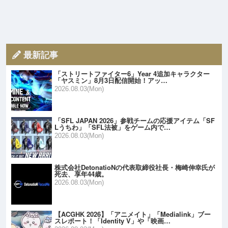
最新記事
「ストリートファイター6」Year 4追加キャラクター
「ヤスミン」8月3日配信開始！アッ…
2026.08.03(Mon)
「SFL JAPAN 2026」参戦チームの応援アイテム「SF
Lうちわ」「SFL法被」をゲーム内で…
2026.08.03(Mon)
株式会社DetonatioNの代表取締役社長・梅崎伸幸氏が
死去、享年44歳。
2026.08.03(Mon)
【ACGHK 2026】「アニメイト」「Medialink」ブー
スレポート！「Identity V」や「映画…