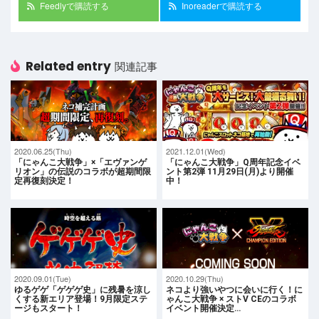
Feedlyで購読する
Inoreaderで購読する
Related entry
関連記事
2020.06.25(Thu)
2021.12.01(Wed)
「にゃんこ大戦争」×「エヴァンゲ
「にゃんこ大戦争」Q周年記念イベ
リオン」の伝説のコラボが超期間限
ント第2弾 11月29日(月)より開催
定再復刻決定！
中！
2020.09.01(Tue)
2020.10.29(Thu)
ゆるゲゲ「ゲゲゲ史」に残暑を涼し
ネコより強いやつに会いに行く！に
くする新エリア登場！9月限定ステ
ゃんこ大戦争 × ストV CEのコラボ
ージもスタート！
イベント開催決定…