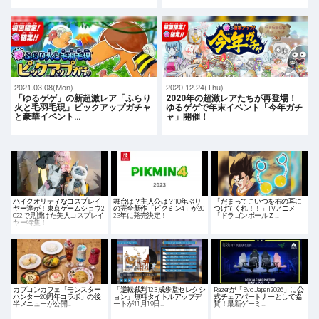
2021.03.08(Mon)
2020.12.24(Thu)
「ゆるゲゲ」の新超激レア「ふらり
2020年の超激レアたちが再登場！
火と毛羽毛現」ピックアップガチャ
ゆるゲゲで年末イベント「今年ガチ
と豪華イベント…
ャ」開催！
ハイクオリティなコスプレイ
舞台は？主人公は？10年ぶり
「だまってこいつを右の耳に
ヤー達が！東京ゲームショウ2
の完全新作「ピクミン4」が20
つけてくれ！！」TVアニメ
022で見掛けた美人コスプレイ
23年に発売決定！
「ドラゴンボールＺ…
ヤー特集！
カプコンカフェ「モンスター
「逆転裁判123 成歩堂セレクシ
Razerが「Evo Japan 2026」に公
ハンター20周年コラボ」の後
ョン」無料タイトルアップデ
式チェアパートナーとして協
半メニューが公開…
ートが11月19日…
賛！最新ゲーミ…