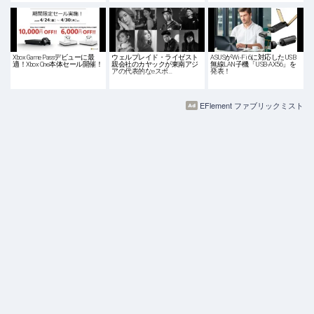
Xbox Game Passデビューに最
ウェルプレイド・ライゼスト
ASUSがWi-Fi 6に対応したUSB
適！Xbox One本体セール開催！
親会社のカヤックが東南アジ
無線LAN子機「USB-AX56」を
アの代表的なeスポ…
発表！
EFlement ファブリックミスト