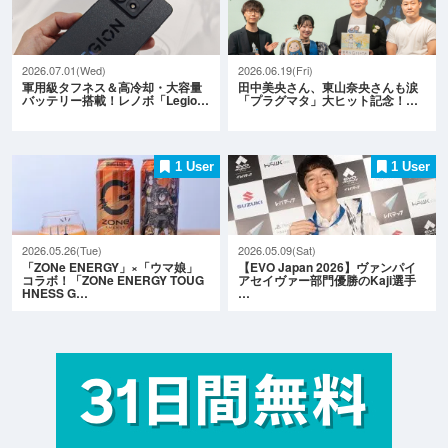
2026.07.01(Wed)
2026.06.19(Fri)
軍用級タフネス＆高冷却・大容量
田中美央さん、東山奈央さんも涙
バッテリー搭載！レノボ「Legio…
「プラグマタ」大ヒット記念！…
1 User
1 User
2026.05.26(Tue)
2026.05.09(Sat)
「ZONe ENERGY」×「ウマ娘」
【EVO Japan 2026】ヴァンパイ
コラボ！「ZONe ENERGY TOUG
アセイヴァー部門優勝のKaji選手
HNESS G…
…