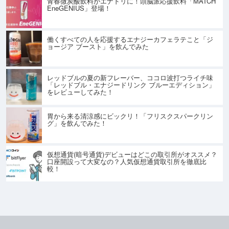
青春微炭酸飲料がエナドリに！頭脳派応援飲料「MATCH
EneGENIUS」登場！
働くすべての人を応援するエナジーカフェラテこと「ジ
ョージア ブースト」を飲んでみた
レッドブルの夏の新フレーバー、ココロ波打つライチ味
「レッドブル・エナジードリンク ブルーエディション」
をレビューしてみた！
胃から来る清涼感にビックリ！「フリスクスパークリン
グ」を飲んでみた！
仮想通貨(暗号通貨)デビューはどこの取引所がオススメ？
口座開設って大変なの？人気仮想通貨取引所を徹底比
較！