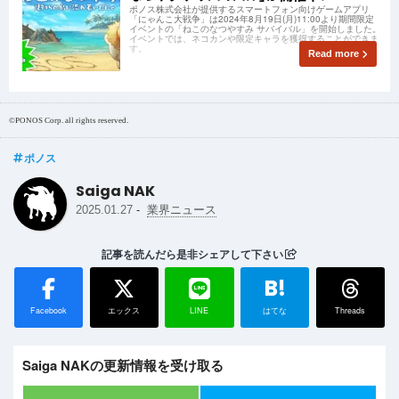
ポノス株式会社が提供するスマートフォン向けゲームアプリ
「にゃんこ大戦争」は2024年8月19日(月)11:00より期間限定
イベントの「ねこのなつやすみ サバイバル」を開始しました。
イベントでは、ネコカンや限定キャラを獲得することができま
す。
Read more
©PONOS Corp. all rights reserved.
ポノス
Saiga NAK
-
2025.01.27
業界ニュース
記事を読んだら是非シェアして下さい
B!
Facebook
エックス
LINE
はてな
Threads
Saiga NAKの更新情報を受け取る