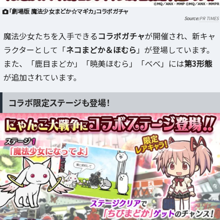
「劇場版 魔法少女まどか☆マギカ」コラボガチャ
PR TIMES
魔法少女たちを入手できる
コラボガチャ
が開催され、新キャ
ラクターとして「
ネコまどか＆ほむら
」が登場しています。
また、「鹿目まどか」「暁美ほむら」「べべ」には
第3形態
が追加されています。
コラボ限定ステージも登場！