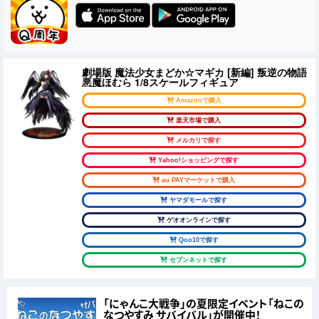
劇場版 魔法少女まどか☆マギカ [新編] 叛逆の物語
悪魔ほむら 1/8スケールフィギュア
Amazonで購入
楽天市場で購入
メルカリで探す
Yahoo!ショッピングで探す
au PAYマーケットで購入
ヤマダモールで探す
ゲオオンラインで探す
Qoo10で探す
セブンネットで探す
「にゃんこ大戦争」の夏限定イベント「ねこの
なつやすみ サバイバル」が開催中！