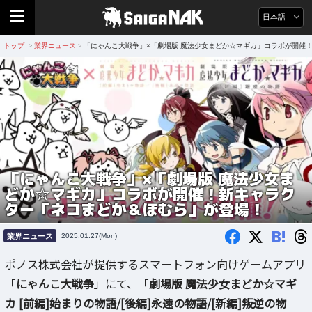
日本語
トップ
業界ニュース
「にゃんこ大戦争」×「劇場版 魔法少女まどか☆マギカ」コラボが開催
>
>
「にゃんこ大戦争」×「劇場版 魔法少女ま
どか☆マギカ」コラボが開催！新キャラク
ター「ネコまどか＆ほむら」が登場！
B!
業界ニュース
2025.01.27(Mon)
ポノス株式会社が提供するスマートフォン向けゲームアプリ
「
にゃんこ大戦争
」にて、「
劇場版 魔法少女まどか☆マギ
カ [前編]始まりの物語/[後編]永遠の物語/[新編]叛逆の物