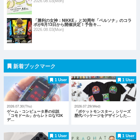
2026.08.03(Mon)
「勝利の女神：NIKKE」と30周年「ペルソナ」のコラ
ボが8月13日から開催決定！予告キ…
2026.08.03(Mon)
新着ブックマーク
1 User
1 User
2026.07.30(Thu)
2026.07.29(Wed)
ゲーム・コンピュータ界の伝説
「ポケットモンスター」シリーズ
「コモドール」からレトロなY2K
歴代パッケージをデザインした…
デ…
1 User
1 User