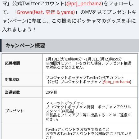
マ
」公式Twitterアカウント(
@prj_pochama
)をフォローし
て、「
Grown(feat. 空音 & yama)
」のMVを見てプレゼントキ
ャンペーンに参加し、この機会にポッチャマのグッズを手に
入れましょう！
キャンペーン概要
1月18日(火)18時00分〜1月31日(月)23時59分
応募期間
※期間外にツイートをされた場合、プレゼント抽選
の対象とはなりません。
プロジェクトポッチャマTwitter公式アカウント
対象SNS
【公式】プロジェクトポッチャマ(
@prj_pochama
)
当選者数
20名様
マスコット ポッチャマ
プロジェクトポッチャマ特製 ポッチャマアクリル
プレゼント
スタンド(非売品)
※賞品をフリマアプリ等に出品することはご遠慮く
ださい。
Twitterアカウントをお持ちであること
お持ちのTwitterアカウントを公開設定にされている
こと