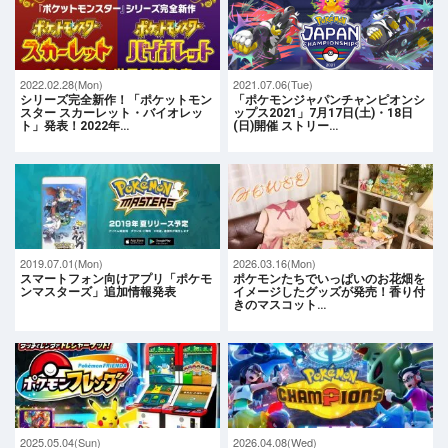
2022.02.28(Mon)
2021.07.06(Tue)
シリーズ完全新作！「ポケットモン
「ポケモンジャパンチャンピオンシ
スター スカーレット・バイオレッ
ップス2021」7月17日(土)・18日
ト」発表！2022年…
(日)開催 ストリー…
2019.07.01(Mon)
2026.03.16(Mon)
スマートフォン向けアプリ「ポケモ
ポケモンたちでいっぱいのお花畑を
ンマスターズ」追加情報発表
イメージしたグッズが発売！香り付
きのマスコット…
2025.05.04(Sun)
2026.04.08(Wed)