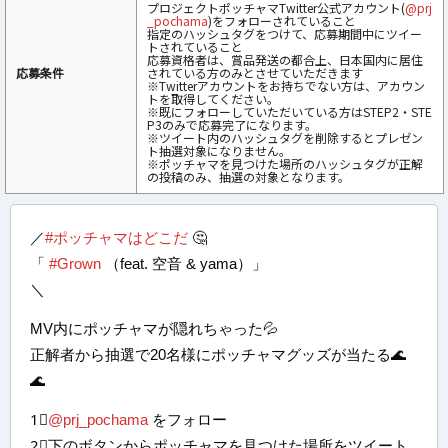
プロジェクトポッチャマTwitter公式アカウント(
@prj
_pochama
)をフォローされていること
指定のハッシュタグをつけて、応募期間中にツイー
トされていること
応募資格者は、賞品発送の都合上、日本国内に居住
応募条件
されている方のみとさせていただきます
※Twitterアカウントをお持ちでない方は、アカウン
トを取得してください。
※既にフォローしていただいている方はSTEP2・STE
P3のみで応募完了になります。
※ツイート内のハッシュタグを削除するとプレゼン
ト抽選対象になりません。
※ポッチャマを見つけた場所のハッシュタグが正解
の投稿のみ、抽選の対象となります。
／
#ポッチャマはどこだ
🤔
「
#Grown
（feat. 空音 & yama）」
＼
MV内にポッチャマが隠れちゃった💦
正解者から抽選で20名様にポッチャマグッズが当たる🌊
🌊
1⃣
@prj_pochama
をフォロー
2⃣下のボタンからポッチャマを見つけた場所をツイート