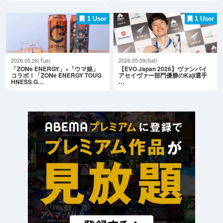
1 User
1 User
2026.05.26(Tue)
2026.05.09(Sat)
「ZONe ENERGY」×「ウマ娘」
【EVO Japan 2026】ヴァンパイ
コラボ！「ZONe ENERGY TOUG
アセイヴァー部門優勝のKaji選手
HNESS G…
…