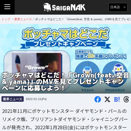
日本語
トップ
業界ニュース
ポッチャマはどこだ！「Grown(feat. 空音 & yama)」のMVを見て
>
>
ポッチャマはどこだ！「Grown(feat. 空音
& yama)」のMVを見てプレゼントキャン
ペーンに応募しよう！
B!
業界ニュース
2022.01.21(Fri)
2021年11月にポケットモンスター ダイヤモンド・パールの
リメイク版、ブリリアントダイヤモンド・シャイニングパー
ルが発売され、2022年1月28日(金)にはポケットモンスター