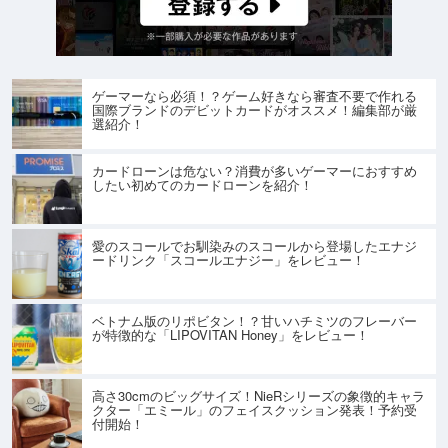
ゲーマーなら必須！？ゲーム好きなら審査不要で作れる
国際ブランドのデビットカードがオススメ！編集部が厳
選紹介！
カードローンは危ない？消費が多いゲーマーにおすすめ
したい初めてのカードローンを紹介！
愛のスコールでお馴染みのスコールから登場したエナジ
ードリンク「スコールエナジー」をレビュー！
ベトナム版のリポビタン！？甘いハチミツのフレーバー
が特徴的な「LIPOVITAN Honey」をレビュー！
高さ30cmのビッグサイズ！NieRシリーズの象徴的キャラ
クター「エミール」のフェイスクッション発表！予約受
付開始！