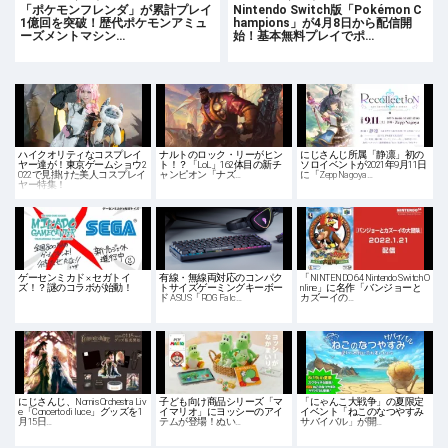
「ポケモンフレンダ」が累計プレイ
Nintendo Switch版「Pokémon C
1億回を突破！歴代ポケモンアミュ
hampions」が4月8日から配信開
ーズメントマシン…
始！基本無料プレイでポ…
ハイクオリティなコスプレイ
ナルトのロック・リーがヒン
にじさんじ所属「静凛」初の
ヤー達が！東京ゲームショウ2
ト！？「LoL」162体目の新チ
ソロイベントが2021年9月11日
022で見掛けた美人コスプレイ
ャンピオン「ナズ…
に「Zepp Nagoya…
ヤー特集！
ゲーセンミカド × セガトイ
有線・無線両対応のコンパク
「NINTENDO 64 Nintendo Switch O
ズ！？謎のコラボが始動！
トサイズゲーミングキーボー
nline」に名作「バンジョーと
ド ASUS「ROG Falc…
カズーイの…
にじさんじ、Nornis Orchestra Liv
子ども向け商品シリーズ「マ
「にゃんこ大戦争」の夏限定
e「Concerto di luce」グッズを1
イマリオ」にヨッシーのアイ
イベント「ねこのなつやすみ
月15日…
テムが登場！ぬい…
サバイバル」が開…