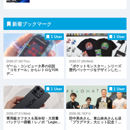
新着ブックマーク
1 User
1 User
2026.07.30(Thu)
2026.07.29(Wed)
ゲーム・コンピュータ界の伝説
「ポケットモンスター」シリーズ
「コモドール」からレトロなY2K
歴代パッケージをデザインした…
デ…
1 User
1 User
2026.07.01(Wed)
2026.06.19(Fri)
軍用級タフネス＆高冷却・大容量
田中美央さん、東山奈央さんも涙
バッテリー搭載！レノボ「Legio…
「プラグマタ」大ヒット記念！…