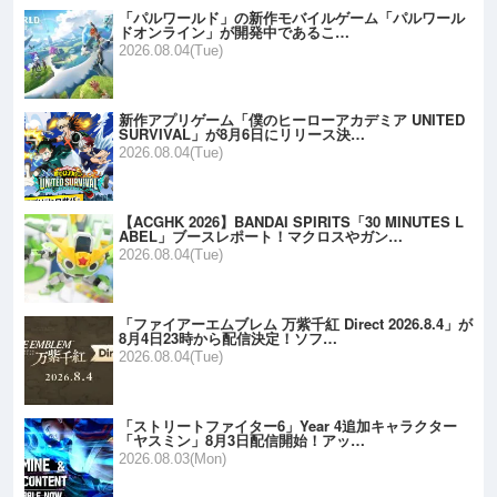
「パルワールド」の新作モバイルゲーム「パルワール
ドオンライン」が開発中であるこ…
2026.08.04(Tue)
新作アプリゲーム「僕のヒーローアカデミア UNITED
SURVIVAL」が8月6日にリリース決…
2026.08.04(Tue)
【ACGHK 2026】BANDAI SPIRITS「30 MINUTES L
ABEL」ブースレポート！マクロスやガン…
2026.08.04(Tue)
「ファイアーエムブレム 万紫千紅 Direct 2026.8.4」が
8月4日23時から配信決定！ソフ…
2026.08.04(Tue)
「ストリートファイター6」Year 4追加キャラクター
「ヤスミン」8月3日配信開始！アッ…
2026.08.03(Mon)