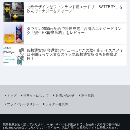
北欧デザインなフィンランド産エナドリ「BATTERY」を
飲んでエナジーをチャージ！
タウリン2500㎎配合で快速充電！台湾のエナジードリン
ク「蠻牛EX能量飲料」をレビュー
仮想通貨(暗号通貨)デビューはどこの取引所がオススメ？
口座開設って大変なの？人気仮想通貨取引所を徹底比
較！
トップ
当サイトについて
お問い合わせ
利用規約
プライバシーポリシー
ライター募集中
無断転載を固く禁じております。saiganak.comに掲載されている画像・文章等の著作権は
saiganak.comないしカメラマン・ライター、又は引用・出典元のサイトに帰属されます。