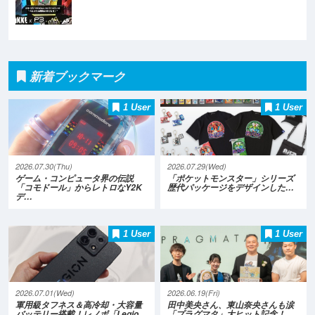
新着ブックマーク
1 User
1 User
2026.07.30(Thu)
2026.07.29(Wed)
ゲーム・コンピュータ界の伝説
「ポケットモンスター」シリーズ
「コモドール」からレトロなY2K
歴代パッケージをデザインした…
デ…
1 User
1 User
2026.07.01(Wed)
2026.06.19(Fri)
軍用級タフネス＆高冷却・大容量
田中美央さん、東山奈央さんも涙
バッテリー搭載！レノボ「Legio…
「プラグマタ」大ヒット記念！…