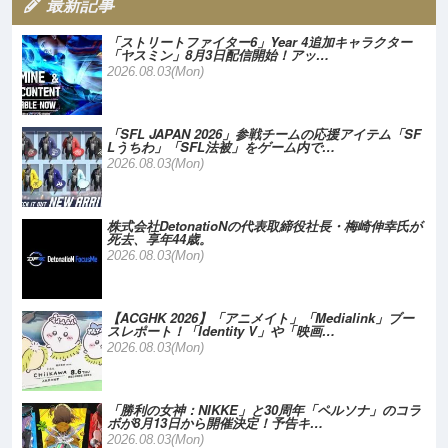
最新記事
「ストリートファイター6」Year 4追加キャラクター
「ヤスミン」8月3日配信開始！アッ…
2026.08.03(Mon)
「SFL JAPAN 2026」参戦チームの応援アイテム「SF
Lうちわ」「SFL法被」をゲーム内で…
2026.08.03(Mon)
株式会社DetonatioNの代表取締役社長・梅崎伸幸氏が
死去、享年44歳。
2026.08.03(Mon)
【ACGHK 2026】「アニメイト」「Medialink」ブー
スレポート！「Identity V」や「映画…
2026.08.03(Mon)
「勝利の女神：NIKKE」と30周年「ペルソナ」のコラ
ボが8月13日から開催決定！予告キ…
2026.08.03(Mon)