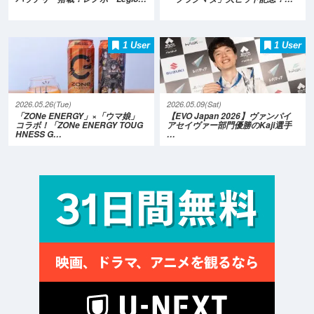
1 User
1 User
2026.05.26(Tue)
2026.05.09(Sat)
「ZONe ENERGY」×「ウマ娘」
【EVO Japan 2026】ヴァンパイ
コラボ！「ZONe ENERGY TOUG
アセイヴァー部門優勝のKaji選手
HNESS G…
…