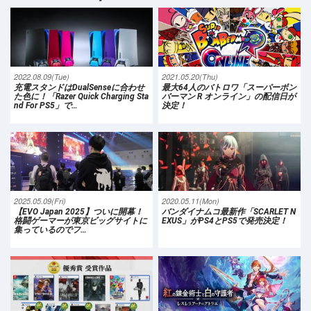
2022.08.09(Tue)
2021.05.20(Thu)
充電スタンドはDualSenseに合わせ
最大64人のバトロワ「スーパーボン
た色に！「Razer Quick Charging Sta
バーマン R オンライン」の配信日が
nd For PS5」で…
決定！
2025.05.09(Fri)
2020.05.11(Mon)
【EVO Japan 2025】ついに開幕！
バンダイナムコ最新作「SCARLET N
格闘ゲーマーが東京ビッグサイトに
EXUS」がPS4とPS5で発売決定！
集っているのでフ…