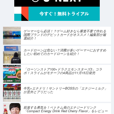
ゲーマーなら必須！？ゲーム好きなら審査不要で作れる
国際ブランドのデビットカードがオススメ！編集部が厳
選紹介！
カードローンは危ない？消費が多いゲーマーにおすすめ
したい初めてのカードローンを紹介！
「ローソンストア100×ドラクエモンスターズ3」コラ
ボ！スライムがモチーフの4商品が11月15日発売
牛乳×エナドリ！サントリーBOSSの「エナジーミルク」
が意外とアリだった
前進する勇気を！ベトナム発のエナジードリンク
「Compact Energy Drink Red Cherry Flavor」をレビュー