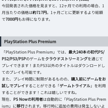
今回発表された価格を見ますと、12ヶ月での利用の場合、1
月当たりの価格は
約717円
。1ヶ月ごとに更新するより総額
で
7000円
もお得になります。
PlayStation Plus Premium
「PlayStation Plus Premium」では、
最大240本の初代PS/
PS2/PS3/PSP
のゲームを
クラウドストリーミング
を通じて
プレイできます！またPS3以外のタイトルはダウンロードし
てのプレイも可能です。
また、プレイ時間に制限があるものの、
購入前にゲームをお
試しでプレイ
することができる「
ゲームトライアル
」を利用
することができます！これは嬉しいですね。
現在、
PS Nowの利用者
は自動的に「PlayStation Plus Prem
ium」に
移行
されます。移行時に追加の費用は発生しないよ