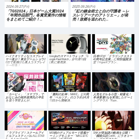
2024.09.27(Fri)
2025.09.26(Fri)
「TGS2024」日本ゲーム大賞2024
「紅の錬金術士と白の守護者 ～レ
「年間作品部門」各賞受賞作の情報
スレリアーナのアトリエ～」が発
をまとめてご紹介！…
売！故郷を追われた…
ハイクオリティなコスプレイ
Googleのスマートウォッチ「G
日本HPが「ドラゴンクエスト
ヤー達が！東京ゲームショウ2
oogle Pixel Watch」が10月13日
40周年記念展」に特別協賛決
022で見掛けた美人コスプレイ
(木)に発売決…
定！HyperXブラン…
ヤー特集！
「カービィ」「スマブラ」で
「勝利の女神：NIKKE」と30周
人気モデルを小型・軽量化！
おなじみの桜井政博氏の半生
年「ペルソナ」のコラボが8月
本体重量62gを実現したゲーミ
を追う学習まんが…
13日から開催決…
ングマウス「Raze…
「ラブライブ！スクールアイ
MSI初のデュアルモード搭載ゲ
SNKが突如謎の動画を公開！
ドルフェスティバル ALL STAR
ーミングモニター「MAG 321C
「餓狼伝説 CotW」にラオコー
S」ストーリー32…
UPDF」は2月20日…
ン・ゴーダマスが…