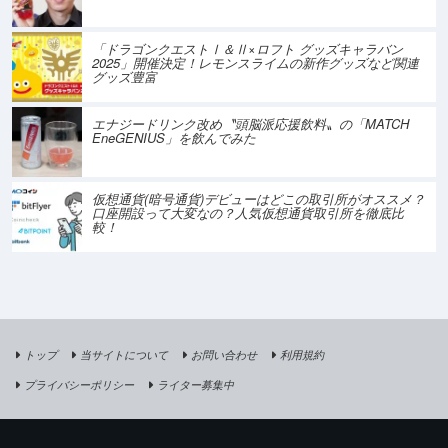
「ドラゴンクエストⅠ＆Ⅱ×ロフト グッズキャラバン
2025」開催決定！レモンスライムの新作グッズなど関連
グッズ豊富
エナジードリンク改め〝頭脳派応援飲料〟の「MATCH
EneGENIUS」を飲んでみた
仮想通貨(暗号通貨)デビューはどこの取引所がオススメ？
口座開設って大変なの？人気仮想通貨取引所を徹底比
較！
トップ
当サイトについて
お問い合わせ
利用規約
プライバシーポリシー
ライター募集中