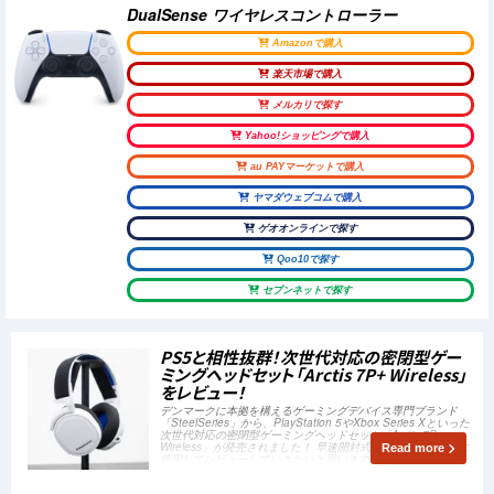
DualSense ワイヤレスコントローラー
Amazonで購入
楽天市場で購入
メルカリで探す
Yahoo!ショッピングで購入
au PAYマーケットで購入
ヤマダウェブコムで購入
ゲオオンラインで探す
Qoo10で探す
セブンネットで探す
PS5と相性抜群！次世代対応の密閉型ゲー
ミングヘッドセット「Arctis 7P+ Wireless」
をレビュー！
デンマークに本拠を構えるゲーミングデバイス専門ブランド
「SteelSeries」から、PlayStation 5やXbox Series Xといった
次世代対応の密閉型ゲーミングヘッドセット「Arctis 7P+
Wireless」が発売されました！ 早速開封式を交えつつ、実際に
Read more
使用してレビューしていきたいと思います！