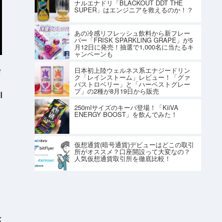
ナルエナドリ「BLACKOUT DDT THE
SUPER」はエンジニアを救えるのか！？
あの冷感リフレッシュ飲料から新フレー
バー「FRISK SPARKLING GRAPE」が5
月12日に発売！抽選で1,000名に当たるキ
ャンペーンも
日本初上陸ウェルネス系エナジードリン
e
ク「レインストーム」レビュー！「グァ
バストロベリー」と「ハーベストグレー
プ」の2種が8月19日から販売
I
250mlサイズのキーバ登場！「KiiVA
ENERGY BOOST」を飲んでみた！
仮想通貨(暗号通貨)デビューはどこの取引
所がオススメ？口座開設って大変なの？
人気仮想通貨取引所を徹底比較！
K