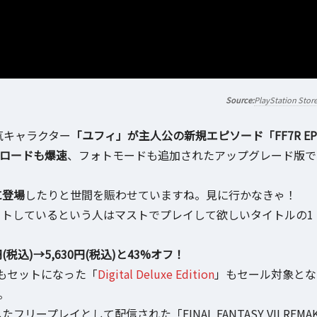
PlayStation Stor
に人気キャラクター
「ユフィ」が主人公の新規エピソード「FF7R EP
ロードも爆速
、フォトモードも追加されたアップグレード版で
に登場
したりと世間を賑わせていますね。見に行かなきゃ！
でPS5をゲットしているという人はマストでプレイして欲しいタイトルの1
8円(税込)→5,630円(税込)と43%オフ！
もセットになった「
Digital Deluxe Edition
」もセール対象とな
。
したフリープレイとして配信された「FINAL FANTASY VII REMA