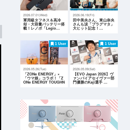
2026.07.01(Wed)
2026.06.19(Fri)
軍用級タフネス＆高冷
田中美央さん、東山奈央
却・大容量バッテリー搭
さんも涙「プラグマタ」
載！レノボ「Legio…
大ヒット記念！…
1 User
1 User
2026.05.26(Tue)
2026.05.09(Sat)
「ZONe ENERGY」×
【EVO Japan 2026】ヴ
「ウマ娘」コラボ！「Z
ァンパイアセイヴァー部
ONe ENERGY TOUGHN
門優勝のKaji選手 …
ESS G…