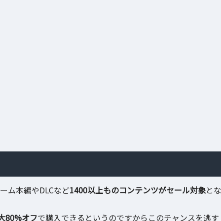
！
はゲーム本編やDLCなど
1400以上ものコンテンツがセール対象
と
大80%オフ
で購入できるというのですからこのチャンスを逃す