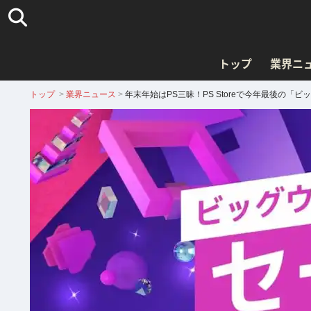
トップ
業界ニ
トップ
>
業界ニュース
>
年末年始はPS三昧！PS Storeで今年最後の「