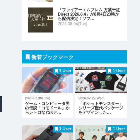
「ファイアーエムブレム 万紫千紅
Direct 2026.8.4」が8月4日23時か
ら配信決定！ソフ…
2026.08.04(Tue)
新着ブックマーク
1 User
1 User
2026.07.30(Thu)
2026.07.29(Wed)
ゲーム・コンピュータ界
「ポケットモンスター」
の伝説「コモドール」か
シリーズ歴代パッケージ
らレトロなY2Kデ…
をデザインした…
な
1 User
1 User