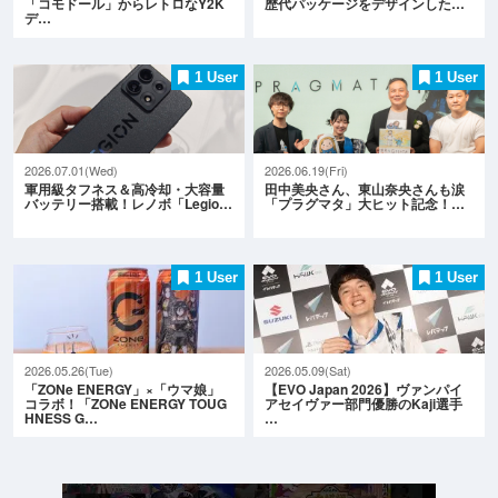
「コモドール」からレトロなY2K
歴代パッケージをデザインした…
デ…
1 User
1 User
2026.07.01(Wed)
2026.06.19(Fri)
軍用級タフネス＆高冷却・大容量
田中美央さん、東山奈央さんも涙
バッテリー搭載！レノボ「Legio…
「プラグマタ」大ヒット記念！…
1 User
1 User
2026.05.26(Tue)
2026.05.09(Sat)
「ZONe ENERGY」×「ウマ娘」
【EVO Japan 2026】ヴァンパイ
コラボ！「ZONe ENERGY TOUG
アセイヴァー部門優勝のKaji選手
HNESS G…
…