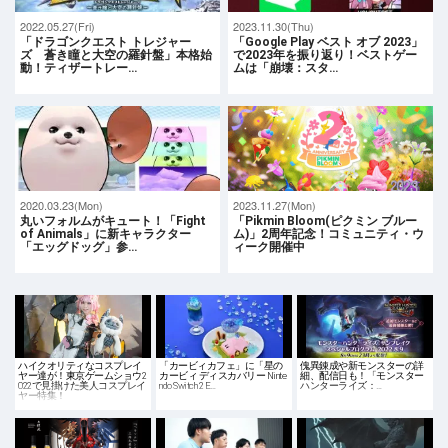
2022.05.27(Fri)
2023.11.30(Thu)
「ドラゴンクエスト トレジャー
「Google Play ベスト オブ 2023」
ズ 蒼き瞳と大空の羅針盤」本格始
で2023年を振り返り！ベストゲー
動！ティザートレー…
ムは「崩壊：スタ…
2020.03.23(Mon)
2023.11.27(Mon)
丸いフォルムがキュート！「Fight
「Pikmin Bloom(ピクミン ブルー
of Animals」に新キャラクター
ム)」2周年記念！コミュニティ・ウ
「エッグドッグ」参…
ィーク開催中
ハイクオリティなコスプレイ
「カービィカフェ」に「星の
傀異錬成や新モンスターの詳
ヤー達が！東京ゲームショウ2
カービィ ディスカバリー Ninte
細、配信日も！「モンスター
022で見掛けた美人コスプレイ
ndo Switch 2 E…
ハンターライズ：…
ヤー特集！