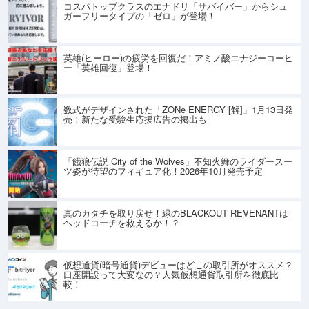
コスパトップクラスのエナドリ「サバイバー」からシュ
ガーフリータイプの「ゼロ」が登場！
英雄(ヒーロー)の疲労を回復だ！アミノ酸エナジーコーヒ
ー「英雄回復」登場！
数式がデザインされた「ZONe ENERGY [解]」1月13日発
売！新たな受験生応援広告の掲出も
「餓狼伝説 City of the Wolves」不知火舞のライダースー
ツ姿が待望のフィギュア化！2026年10月発売予定
真のカタチを取り戻せ！緑のBLACKOUT REVENANTは
ヘッドコーチを救えるか！？
仮想通貨(暗号通貨)デビューはどこの取引所がオススメ？
口座開設って大変なの？人気仮想通貨取引所を徹底比
較！