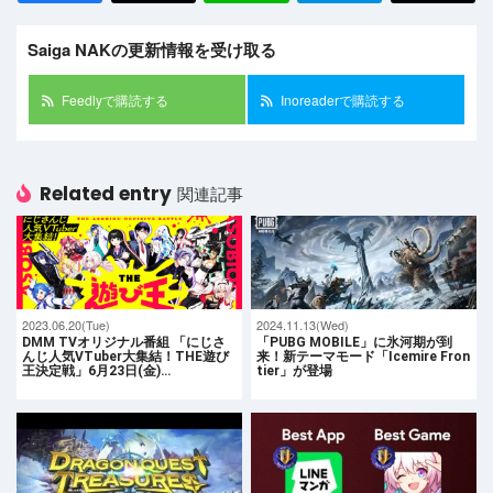
Saiga NAKの更新情報を受け取る
Feedlyで購読する
Inoreaderで購読する
Related entry
関連記事
2023.06.20(Tue)
2024.11.13(Wed)
DMM TVオリジナル番組 「にじさ
「PUBG MOBILE」に氷河期が到
んじ人気VTuber大集結！THE遊び
来！新テーマモード「Icemire Fron
王決定戦」6月23日(金)…
tier」が登場