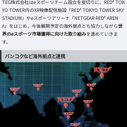
TEG株式会社はeスポーツチーム設立を皮切りに、RED° TOK
YO TOWER内のXR映像配信施設「RED° TOKYO TOWER SKY
STADIUM」やeスポーツアリーナ「NETGEAR RED° AREN
A」をはじめ、今後展開予定の海外拠点とも協力しながら
世
界のeスポーツ市場獲得に向けた取り組み
を進めていきま
す。
バンコクなど海外拠点と連携