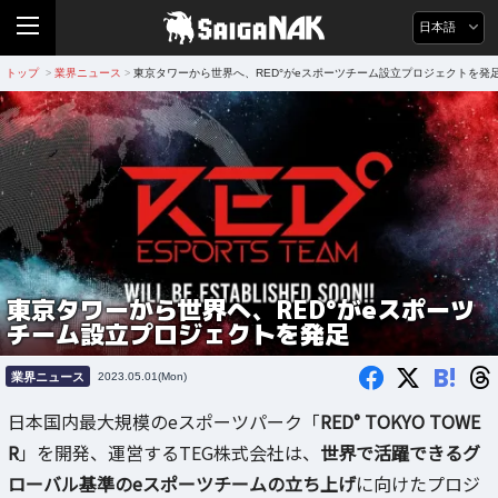
日本語
トップ
業界ニュース
東京タワーから世界へ、RED°がeスポーツチーム設立プロジェクトを発
>
>
東京タワーから世界へ、RED°がeスポーツ
チーム設立プロジェクトを発足
B!
業界ニュース
2023.05.01(Mon)
日本国内最大規模のeスポーツパーク「
RED° TOKYO TOWE
R
」を開発、運営するTEG株式会社は、
世界で活躍できるグ
ローバル基準のeスポーツチームの立ち上げ
に向けたプロジ