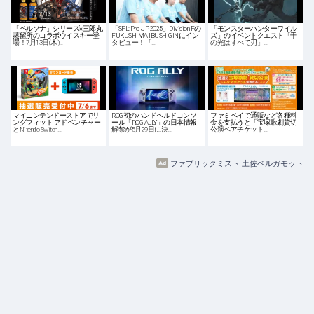
「ペルソナ」シリーズ×三郎丸
「SFL: Pro-JP 2025」Division Fの
「モンスターハンターワイル
蒸留所のコラボウイスキー登
FUKUSHIMA IBUSHIGINにイン
ズ」のイベントクエスト「千
場！7月13日(木)…
タビュー！「…
の光はすべて刃」…
マイニンテンドーストアでリ
ROG初のハンドヘルドコンソ
ファミペイで通販など各種料
ングフィット アドベンチャー
ール「ROG ALLY」の日本情報
金を支払うと「宝塚歌劇貸切
とNitendo Switch…
解禁が5月29日に決…
公演ペアチケット…
ファブリックミスト 土佐ベルガモット