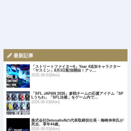
最新記事
「ストリートファイター6」Year 4追加キャラクター
「ヤスミン」8月3日配信開始！アッ…
2026.08.03(Mon)
「SFL JAPAN 2026」参戦チームの応援アイテム「SF
Lうちわ」「SFL法被」をゲーム内で…
2026.08.03(Mon)
株式会社DetonatioNの代表取締役社長・梅崎伸幸氏が
死去、享年44歳。
2026.08.03(Mon)