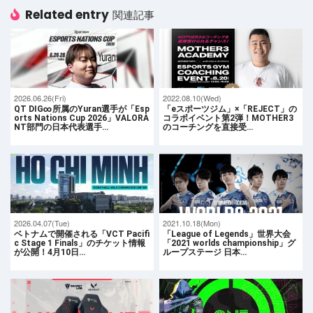
Related entry
関連記事
2026.06.26(Fri)
2022.08.10(Wed)
QT DIG∞所属のYuran選手が「Esp
「eスポーツジム」×「REJECT」の
orts Nations Cup 2026」VALORA
コラボイベント第2弾！MOTHER3
NT部門の日本代表選手…
のコーチングを直接受…
2026.04.07(Tue)
2021.10.18(Mon)
ベトナムで開催される「VCT Pacifi
「League of Legends」世界大会
c Stage 1 Finals」のチケット情報
「2021 worlds championship」グ
が公開！4月10日…
ループステージ 日本…