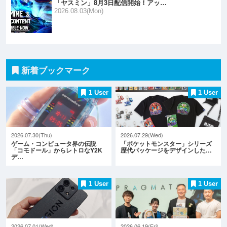
「ヤスミン」8月3日配信開始！アッ…
2026.08.03(Mon)
新着ブックマーク
1 User
1 User
2026.07.30(Thu)
2026.07.29(Wed)
ゲーム・コンピュータ界の伝説
「ポケットモンスター」シリーズ
「コモドール」からレトロなY2K
歴代パッケージをデザインした…
デ…
1 User
1 User
2026.07.01(Wed)
2026.06.19(Fri)