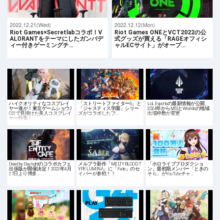
2022.12.21(Wed)
2022.12.12(Mon)
Riot Games×Secretlabコラボ！V
Riot Games ONEとVCT2022の公
ALORANTをテーマにしたガンバデ
式グッズが買える「RAGEオフィシ
ィー付きゲーミングチ…
ャルECサイト」がオープ…
ハイクオリティなコスプレイ
「ストリートファイター6」と
LoL Esportsの最新情報が公開、
ヤー達が！東京ゲームショウ2
「ジャスティス学園」シリー
2024年からMSIとWorldsの地域
022で見掛けた美人コスプレイ
ズがコラボしたフ…
出場枠数が変更
ヤー特集！
Dead by Daylightのコラボカフェ
メルブラ新作「MELTY BLOOD: T
「ホロライブプロダクショ
出張版が開催決定！2022年4月
YPE LUMINA」に「Fate」のセ
ン」最初期メンバー「ときの
27日より博多…
イバーが参戦！！
そら」がYouTubeチャ…