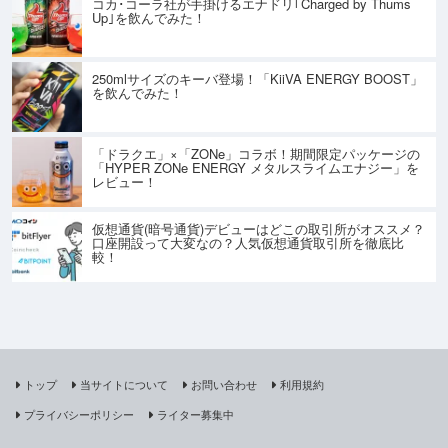
コカ･コーラ社が手掛けるエナドリ｢Charged by Thums
Up｣を飲んでみた！
250mlサイズのキーバ登場！「KiiVA ENERGY BOOST」
を飲んでみた！
「ドラクエ」×「ZONe」コラボ！期間限定パッケージの
「HYPER ZONe ENERGY メタルスライムエナジー」を
レビュー！
仮想通貨(暗号通貨)デビューはどこの取引所がオススメ？
口座開設って大変なの？人気仮想通貨取引所を徹底比
較！
トップ
当サイトについて
お問い合わせ
利用規約
プライバシーポリシー
ライター募集中