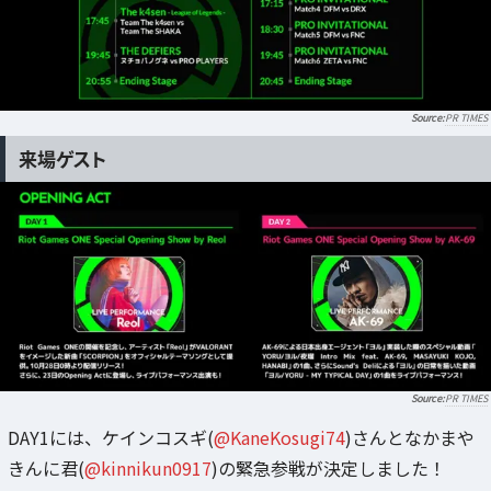
PR TIMES
来場ゲスト
PR TIMES
DAY1には、ケインコスギ(
@KaneKosugi74
)さんとなかまや
きんに君(
@kinnikun0917
)の緊急参戦が決定しました！