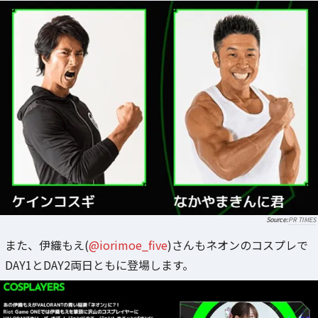
PR TIMES
また、伊織もえ(
@iorimoe_five
)さんもネオンのコスプレで
DAY1とDAY2両日ともに登場します。