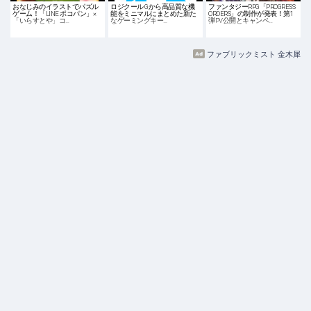
おなじみのイラストでパズル
ロジクール Gから高品質な機
ファンタジーRPG「PROGRESS
ゲーム！「LINE ポコパン」×
能をミニマルにまとめた新た
ORDERS」の制作が発表！第1
「いらすとや」コ…
なゲーミングキー…
弾PV公開とキャンペ…
ファブリックミスト 金木犀