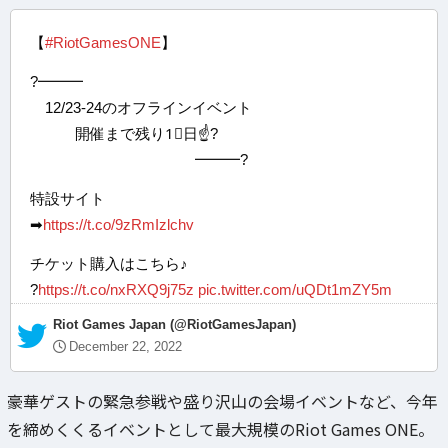
【
#RiotGamesONE
】
?━━━
12/23-24のオフラインイベント
開催まで残り1⃣日☝?
━━━?
特設サイト
➡
https://t.co/9zRmIzlchv
チケット購入はこちら♪
?
https://t.co/nxRXQ9j75z
pic.twitter.com/uQDt1mZY5m
— Riot Games Japan (@RiotGamesJapan)
December 22, 2022
豪華ゲストの緊急参戦や盛り沢山の会場イベントなど、今年
を締めくくるイベントとして最大規模のRiot Games ONE。