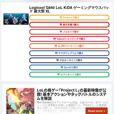
Logicool G840 LoL K/DA ゲーミングマウスパッ
ド 超大型 XL
Amazonで購入
楽天市場で購入
メルカリで探す
Yahoo!ショッピングで購入
au PAYマーケットで購入
ヤマダウェブコムで購入
ゲオオンラインで探す
Qoo10で探す
セブンネットで探す
LoLの格ゲー「Project L」の最新映像が公
開！基本アクションやタッグバトルのシステ
ムを解説
Riot Games(ライアットゲームズ)は、LoL(リーグ・オブ・レジ
ェンド)と世界観を共有した格闘ゲーム「Project L」の最新映
像を公開した。2022年8月に公開されたファイター「イラオ
イ」の開発状況や、多彩な移動アクション、タッグバトルの特
Read more
徴について解説されている。