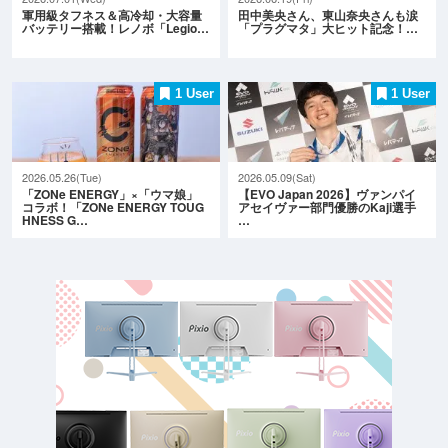
軍用級タフネス＆高冷却・大容量
田中美央さん、東山奈央さんも涙
バッテリー搭載！レノボ「Legio…
「プラグマタ」大ヒット記念！…
1 User
1 User
2026.05.26(Tue)
2026.05.09(Sat)
「ZONe ENERGY」×「ウマ娘」
【EVO Japan 2026】ヴァンパイ
コラボ！「ZONe ENERGY TOUG
アセイヴァー部門優勝のKaji選手
HNESS G…
…