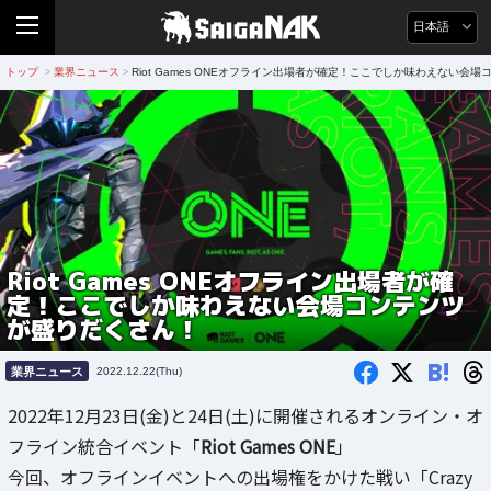
日本語
トップ
業界ニュース
Riot Games ONEオフライン出場者が確定！ここでしか味わえない会
>
>
Riot Games ONEオフライン出場者が確
定！ここでしか味わえない会場コンテンツ
が盛りだくさん！
B!
業界ニュース
2022.12.22(Thu)
2022年12月23日(金)と24日(土)に開催されるオンライン・オ
フライン統合イベント「
Riot Games ONE
」
今回、オフラインイベントへの出場権をかけた戦い「Crazy