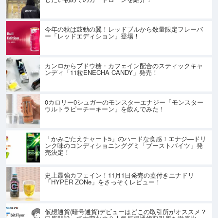
今年の秋は鼓動の翼！レッドブルから数量限定フレーバ
ー「レッドエディション」登場！
カンロからブドウ糖・カフェイン配合のスティックキャ
ンディ「11粒ENECHA CANDY」発売！
0カロリー0シュガーのモンスターエナジー「モンスター
ウルトラピーチーキーン」を飲んでみた！
「かみごたえチャート5」のハードな食感！エナジ―ドリ
ンク味のコンディショニンググミ「ブーストバイツ」発
売決定！
史上最強カフェイン！11月1日発売の蓋付きエナドリ
「HYPER ZONe」をさっそくレビュー！
仮想通貨(暗号通貨)デビューはどこの取引所がオススメ？