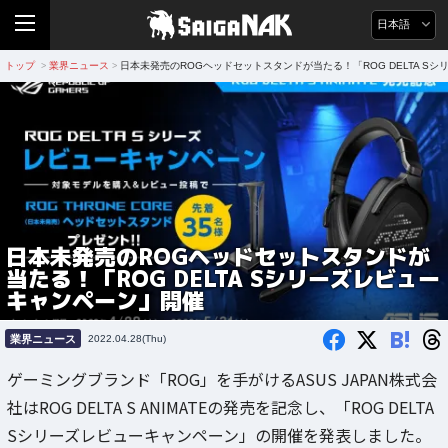
日本語
トップ
業界ニュース
日本未発売のROGヘッドセットスタンドが当たる！「ROG DELTA S
>
>
日本未発売のROGヘッドセットスタンドが
当たる！「ROG DELTA Sシリーズレビュー
キャンペーン」開催
B!
業界ニュース
2022.04.28(Thu)
ゲーミングブランド「ROG」を手がけるASUS JAPAN株式会
社はROG DELTA S ANIMATEの発売を記念し、「ROG DELTA
Sシリーズレビューキャンペーン」の開催を発表しました。