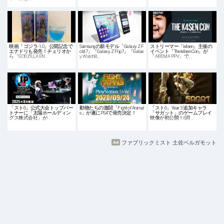
映画「ゴジラ-1.0」公開記念で
Samsungの新モデル「Galaxy Z F
ストリーマー「k4sen」主催の
エナドリも発売！チェリオか
old7」「Galaxy Z Flip7」「Galax
イベント「The k4sen Con」が
ら「GODZILLA EN…
y Watch8…
「ABEMA PPV」で…
「スト6」公式大会トップパー
動物たちの激闘「Fight of Animal
「スト6」Year 3 追加キャラ
トナーに「太陽ホールディン
s」が遂にPS4で発売決定！
「サガット」のゲームプレイ
グス株式会社」が…
映像が初公開！8月…
ファブリックミスト 土佐ベルガモット