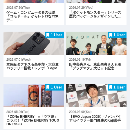
2026.07.30(Thu)
2026.07.29(Wed)
ゲーム・コンピュータ界の伝説
「ポケットモンスター」シリーズ
「コモドール」からレトロなY2K
歴代パッケージをデザインした…
デ…
1 User
1 User
2026.07.01(Wed)
2026.06.19(Fri)
軍用級タフネス＆高冷却・大容量
田中美央さん、東山奈央さんも涙
バッテリー搭載！レノボ「Legio…
「プラグマタ」大ヒット記念！…
1 User
1 User
2026.05.26(Tue)
2026.05.09(Sat)
「ZONe ENERGY」×「ウマ娘」
【EVO Japan 2026】ヴァンパイ
コラボ！「ZONe ENERGY TOUG
アセイヴァー部門優勝のKaji選手
HNESS G…
…