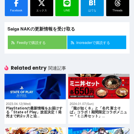
B!
Facebook
エックス
LINE
はてな
Threads
Saiga NAKの更新情報を受け取る
Feedlyで購読する
Inoreaderで購読する
Related entry
関連記事
2023.04.12(Wed)
2024.01.07(Sun)
PlayStationの最新情報をお届けす
「龍が如く８」と「名代 富士そ
る「State of Play」放送決定！発
ば」コラボ！期間限定コラボメニュ
売まで約2ヶ月と迫…
ー「ミニ丼セット」…