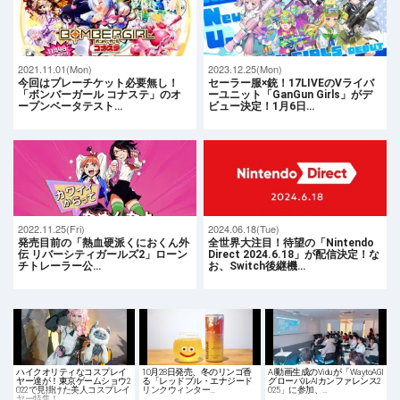
2021.11.01(Mon)
2023.12.25(Mon)
今回はプレーチケット必要無し！
セーラー服×銃！17LIVEのVライバ
「ボンバーガール コナステ」のオ
ーユニット「GanGun Girls」がデ
ープンベータテスト…
ビュー決定！1月6日…
2022.11.25(Fri)
2024.06.18(Tue)
発売目前の「熱血硬派くにおくん外
全世界大注目！待望の「Nintendo
伝 リバーシティガールズ2」ローン
Direct 2024.6.18」が配信決定！な
チトレーラー公…
お、Switch後継機…
ハイクオリティなコスプレイ
10月28日発売、冬のリンゴ香
AI動画生成のViduが「WaytoAGI
ヤー達が！東京ゲームショウ2
る「レッドブル・エナジード
グローバルAIカンファレンス2
022で見掛けた美人コスプレイ
リンクウィンター…
025」に参加、…
ヤー特集！