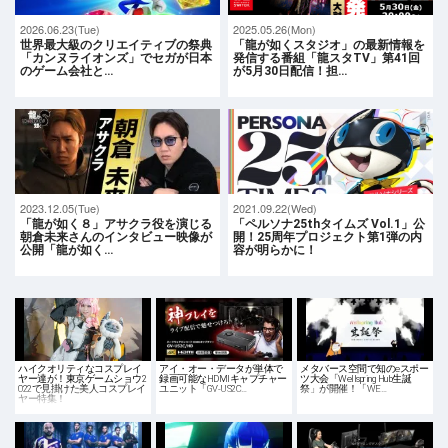
2026.06.23(Tue)
2025.05.26(Mon)
世界最大級のクリエイティブの祭典
「龍が如くスタジオ」の最新情報を
「カンヌライオンズ」でセガが日本
発信する番組「龍スタTV」第41回
のゲーム会社と…
が5月30日配信！担…
2023.12.05(Tue)
2021.09.22(Wed)
「龍が如く８」アサクラ役を演じる
「ペルソナ25thタイムズ Vol.1」公
朝倉未来さんのインタビュー映像が
開！25周年プロジェクト第1弾の内
公開「龍が如く…
容が明らかに！
ハイクオリティなコスプレイ
アイ・オー・データが単体で
メタバース空間で知のeスポー
ヤー達が！東京ゲームショウ2
録画可能なHDMIキャプチャー
ツ大会「Wellspring Hub生誕
022で見掛けた美人コスプレイ
ユニット「GV-US2C…
祭」が開催！「WE…
ヤー特集！