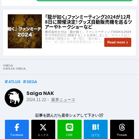
「龍が如く」ファンミーティング2024が12月
8日に開催決定！グッズ自動販売機を巡るツ
アーやトークショーなど
株式会社セガは「龍が如く」ファンミーティング2024を2024
年12月8日(日)に開催することを発表しました。イベントは二
部構成で開催され、第一部に「龍が如く」グッズ自動販売機ツ
アー、第二部に真島吾朗還暦記念 トークイベントが予定されて
Read more
います。
©SEGA
©ATLUS. ©SEGA.
ATLUS
SEGA
Saiga NAK
-
2024.11.22
業界ニュース
記事を読んだら是非シェアして下さい
B!
Facebook
エックス
LINE
はてな
Threads