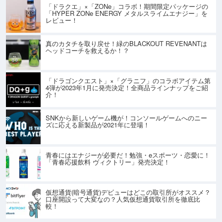
「ドラクエ」×「ZONe」コラボ！期間限定パッケージの
「HYPER ZONe ENERGY メタルスライムエナジー」を
レビュー！
真のカタチを取り戻せ！緑のBLACKOUT REVENANTは
ヘッドコーチを救えるか！？
「ドラゴンクエスト」×「グラニフ」のコラボアイテム第
4弾が2023年1月に発売決定！全商品ラインナップをご紹
介！
SNKから新しいゲーム機が！コンソールゲームへのニー
ズに応える新製品が2021年に登場！
青春にはエナジーが必要だ！勉強・eスポーツ・恋愛に！
「青春応援飲料 ヴィクトリー」発売決定！
仮想通貨(暗号通貨)デビューはどこの取引所がオススメ？
口座開設って大変なの？人気仮想通貨取引所を徹底比
較！