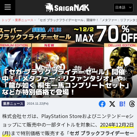
日本語
トップ
業界ニュース
「セガ ブラックフライデーセール」開催中！「メタファー：リファンタ
>
>
「セガ ブラックフライデーセール」開催
中！「メタファー：リファンタジオ」や
「龍が如く 桐生一馬コンプリートセット」
などが特別価格で登場！
B!
業界ニュース
2024.11.22(Fri)
株式会社セガは、PlayStation Storeおよびニンテンドーeシ
ョップにて販売中の一部タイトルを対象に、
2024年12月2日
(月)
まで特別価格で販売する「
セガ ブラックフライデーセー