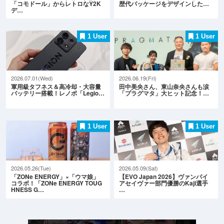
「コモドール」からレトロなY2K
歴代パッケージをデザインした…
デ…
1 User
1 User
2026.07.01(Wed)
2026.06.19(Fri)
軍用級タフネス＆高冷却・大容量
田中美央さん、東山奈央さんも涙
バッテリー搭載！レノボ「Legio…
「プラグマタ」大ヒット記念！…
1 User
1 User
2026.05.26(Tue)
2026.05.09(Sat)
「ZONe ENERGY」×「ウマ娘」
【EVO Japan 2026】ヴァンパイ
コラボ！「ZONe ENERGY TOUG
アセイヴァー部門優勝のKaji選手
HNESS G…
…