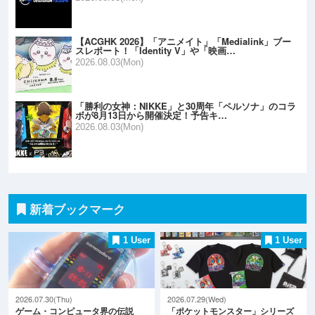
【ACGHK 2026】「アニメイト」「Medialink」ブー
スレポート！「Identity V」や「映画…
2026.08.03(Mon)
「勝利の女神：NIKKE」と30周年「ペルソナ」のコラ
ボが8月13日から開催決定！予告キ…
2026.08.03(Mon)
新着ブックマーク
1 User
1 User
2026.07.30(Thu)
2026.07.29(Wed)
ゲーム・コンピュータ界の伝説
「ポケットモンスター」シリーズ