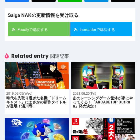
Saiga NAKの更新情報を受け取る
Feedlyで購読する
Inoreaderで購読する
Related entry
関連記事
2019.06.05(Wed)
2021.06.25(Fri)
時代を先取り過ぎた名機「ドリーム
あのレーシングゲーム筐体が家にや
キャスト」にまさかの新作タイトル
ってくる！「ARCADE1UP OutRu
が登場！湯川専…
n」発売決定！