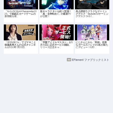
「Yu-Gi-Oh! World Championship 20
新キャラクターも続々登場！
高さ調節ラクラクなゲーミン
25」で遊戯王カードゲームの
「真・女神転生V」の最新PV
グデスク「Bauhutte SAゲーミン
新情報を発…
が公開！
グデスク DHB-1…
「OPENREC.tv」でゴマキこと
「学園アイドルマスター」が5
にじさんじから「和妖」折衷
後藤真希さんの公式チャンネ
月16日に正式サービス開始、
なガールズバンドの4名が新た
ルが2020年7月30日…
リリース記念キャ…
にデビュー！8月1…
EFlement ファブリックミスト