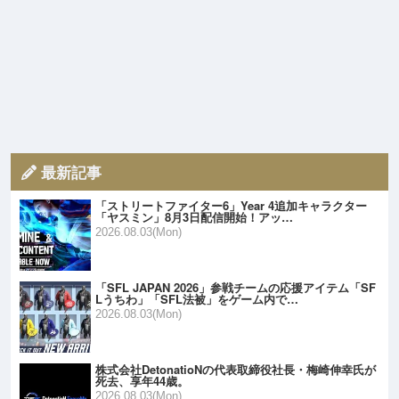
最新記事
「ストリートファイター6」Year 4追加キャラクター
「ヤスミン」8月3日配信開始！アッ…
2026.08.03(Mon)
「SFL JAPAN 2026」参戦チームの応援アイテム「SF
Lうちわ」「SFL法被」をゲーム内で…
2026.08.03(Mon)
株式会社DetonatioNの代表取締役社長・梅崎伸幸氏が
死去、享年44歳。
2026.08.03(Mon)