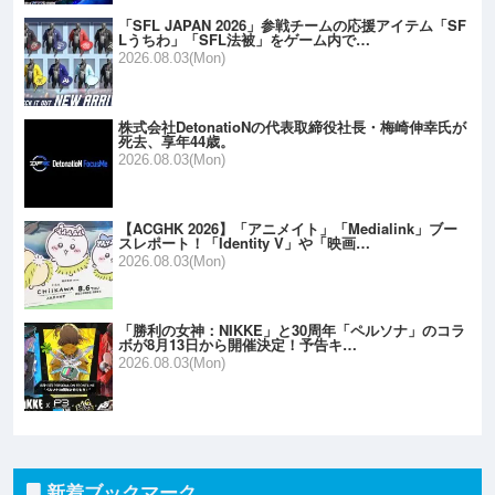
「SFL JAPAN 2026」参戦チームの応援アイテム「SF
Lうちわ」「SFL法被」をゲーム内で…
2026.08.03(Mon)
株式会社DetonatioNの代表取締役社長・梅崎伸幸氏が
死去、享年44歳。
2026.08.03(Mon)
【ACGHK 2026】「アニメイト」「Medialink」ブー
スレポート！「Identity V」や「映画…
2026.08.03(Mon)
「勝利の女神：NIKKE」と30周年「ペルソナ」のコラ
ボが8月13日から開催決定！予告キ…
2026.08.03(Mon)
新着ブックマーク