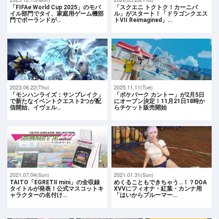
「FIFAe World Cup 2025」のモバ
「スクエニ トクトク！カーニバ
イル部門でタイ、家庭用ゲーム機部
ル」がスタート！「ドラゴンクエス
門でポーランドが…
トVII Reimagined」…
2023.06.22(Thu)
2025.11.11(Tue)
「モンハンライズ：サンブレイク」
「ポケパーク カントー」が2月5日
で新たなイベントクエスト2つが配
にオープン決定！11月21日18時か
信開始、イヴェル…
らチケット販売開始
2021.07.04(Sun)
2021.01.31(Sun)
TAITO「EGRETⅡ mini」の全収録
めくることもできちゃう…！？DOA
タイトルが発表！公式マスコットキ
XVVにフィオナ・紅葉・カンナ用
ャラクターの名付け…
「はいからブルーマー…