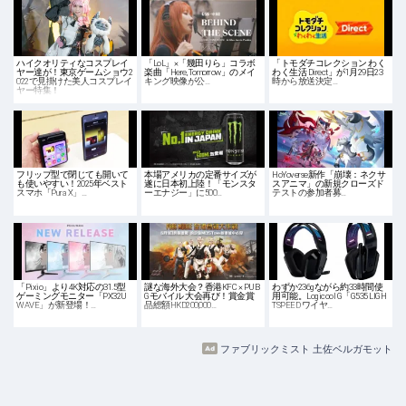
ハイクオリティなコスプレイ
「LoL」×「幾田りら」コラボ
「トモダチコレクション わく
ヤー達が！東京ゲームショウ2
楽曲「Here, Tomorrow」のメイ
わく生活 Direct」が1月29日23
022で見掛けた美人コスプレイ
キング映像が公…
時から放送決定…
ヤー特集！
フリップ型で閉じても開いて
本場アメリカの定番サイズが
HoYoverse新作「崩壊：ネクサ
も使いやすい！2025年ベスト
遂に日本初上陸！「モンスタ
スアニマ」の新規クローズド
スマホ「Pura X」…
ーエナジー」に500…
テストの参加者募…
「Pixio」より4K対応の31.5型
謎な海外大会？香港KFC × PUB
わずか236gながら約33時間使
ゲーミングモニター「PX32U
Gモバイル 大会再び！賞金賞
用可能。Logicool G「G535 LIGH
WAVE」が新登場！…
品総額HKD200,000…
TSPEED ワイヤ…
ファブリックミスト 土佐ベルガモット