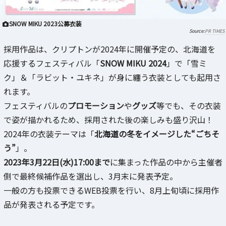
SNOW MIKU 2023公募衣装
PR TIMES
採用作品は、クリプトンが2024年に開催予定の、北海道を
応援するフェスティバル「
SNOW MIKU 2024
」で「雪ミ
ク」＆「ラビット・ユキネ」が身に纏う衣装としても起用さ
れます。
フェスティバルの
プロモーション
や
グッズ
等でも、その衣装
で姿が描かれるため、採用された後の楽しみも盛り沢山！
2024年の衣装テーマは「
北海道の冬をイメージした“ごちそ
う”
」。
2023年3月22日(水)17:00まで
に集まった作品の中から主催者
側で最終候補作品を選出し、3月末に発表予定。
一般の方も投票できるWEB投票を行い、8月上旬頃に採用作
品が発表される予定です。