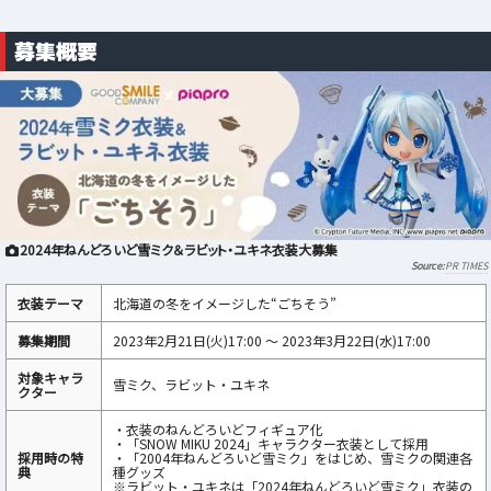
募集概要
2024年ねんどろいど雪ミク＆ラビット・ユキネ衣装大募集
PR TIMES
衣装テーマ
北海道の冬をイメージした“ごちそう”
募集期間
2023年2月21日(火)17:00 ～ 2023年3月22日(水)17:00
対象キャラ
雪ミク、ラビット・ユキネ
クター
・衣装のねんどろいどフィギュア化
・「SNOW MIKU 2024」キャラクター衣装として採用
採用時の特
・「2004年ねんどろいど雪ミク」をはじめ、雪ミクの関連各
典
種グッズ
※ラビット・ユキネは「2024年ねんどろいど雪ミク」衣装の