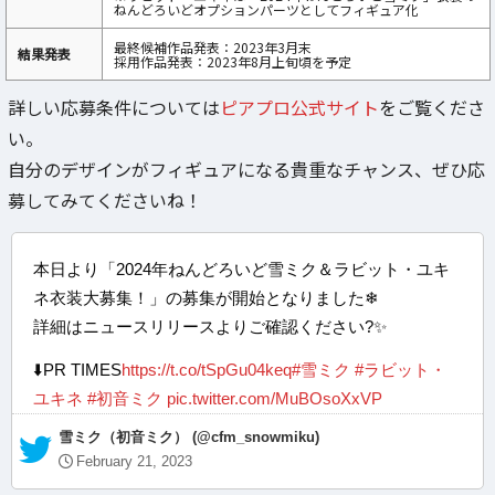
ねんどろいどオプションパーツとしてフィギュア化
最終候補作品発表：2023年3月末
結果発表
採用作品発表：2023年8月上旬頃を予定
詳しい応募条件については
ピアプロ公式サイト
をご覧くださ
い。
自分のデザインがフィギュアになる貴重なチャンス、ぜひ応
募してみてくださいね！
本日より「2024年ねんどろいど雪ミク＆ラビット・ユキ
ネ衣装大募集！」の募集が開始となりました❄
詳細はニュースリリースよりご確認ください?✨
⬇️PR TIMES
https://t.co/tSpGu04keq
#雪ミク
#ラビット・
ユキネ
#初音ミク
pic.twitter.com/MuBOsoXxVP
— 雪ミク（初音ミク） (@cfm_snowmiku)
February 21, 2023