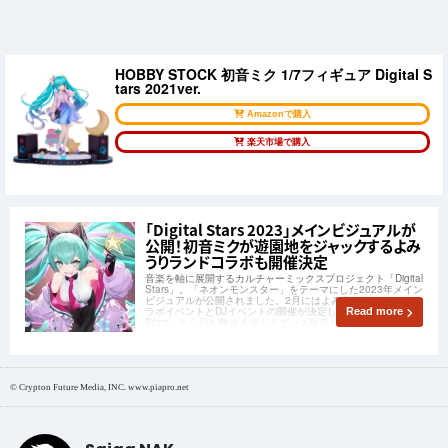
HOBBY STOCK 初音ミク 1/7フィギュア Digital S
tars 2021ver.
Amazonで購入
楽天市場で購入
「Digital Stars 2023」メインビジュアルが
公開！初音ミクが遊園地をジャックするよみ
うりランドコラボも開催決定
音楽を軸に展開するカルチャーミックスプロジェクト「Digital
Stars」。「ネオンモンスター」をテーマにした2023年メイン
ビジュアルが公開されました。2月にはよみうりランドとのコ
ラボイベントとDJイベントの開催が決定し、今年も「Digital
Read more
Stars」から目が離せません！グッズ販売もお見逃しなく。
© Crypton Future Media, INC. www.piapro.net