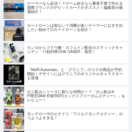
ゲーマーなら必須！？ゲーム好きなら審査不要で作れる
国際ブランドのデビットカードがオススメ！編集部が厳
選紹介！
カードローンは危ない？消費が多いゲーマーにおすすめ
したい初めてのカードローンを紹介！
カンロからブドウ糖・カフェイン配合のスティックキャ
ンディ「11粒ENECHA CANDY」発売！
「NieR:Automata」と「グラニフ」のコラボ商品が予約
開始！デザインにはグラニフのオリジナルキャラクター
も登場
がぶ飲みシリーズに新たな仲間が！？「がぶ飲みX-
FREEDAM ENERGY(エックスフリーダムエナジー）」を
レビュー！
モンテローザのエナドリ「ワイルドモンテエナジー」が
つよつよすぎる！