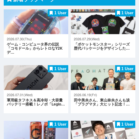
1 User
1 User
2026.07.30(Thu)
2026.07.29(Wed)
ゲーム・コンピュータ界の伝説
「ポケットモンスター」シリーズ
「コモドール」からレトロなY2K
歴代パッケージをデザインした…
デ…
1 User
1 User
2026.07.01(Wed)
2026.06.19(Fri)
軍用級タフネス＆高冷却・大容量
田中美央さん、東山奈央さんも涙
バッテリー搭載！レノボ「Legio…
「プラグマタ」大ヒット記念！…
1 User
1 User