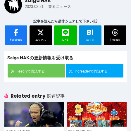
Saiga NAK
-
2023.02.21
業界ニュース
記事を読んだら是非シェアして下さい
B!
Facebook
エックス
LINE
はてな
Threads
Saiga NAKの更新情報を受け取る
Feedlyで購読する
Inoreaderで購読する
Related entry
関連記事
2025.12.15(Mon)
2026.05.28(Thu)