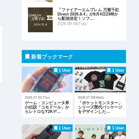
「ファイアーエムブレム 万紫千紅
Direct 2026.8.4」が8月4日23時か
ら配信決定！ソフ…
2026.08.04(Tue)
新着ブックマーク
1 User
1 User
2026.07.30(Thu)
2026.07.29(Wed)
ゲーム・コンピュータ界
「ポケットモンスター」
の伝説「コモドール」か
シリーズ歴代パッケージ
らレトロなY2Kデ…
をデザインした…
1 User
1 User