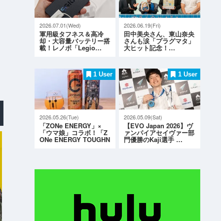
2026.07.01(Wed)
2026.06.19(Fri)
軍用級タフネス＆高冷
田中美央さん、東山奈央
却・大容量バッテリー搭
さんも涙「プラグマタ」
載！レノボ「Legio…
大ヒット記念！…
1 User
1 User
2026.05.26(Tue)
2026.05.09(Sat)
「ZONe ENERGY」×
【EVO Japan 2026】ヴ
「ウマ娘」コラボ！「Z
ァンパイアセイヴァー部
ONe ENERGY TOUGHN
門優勝のKaji選手 …
ESS G…