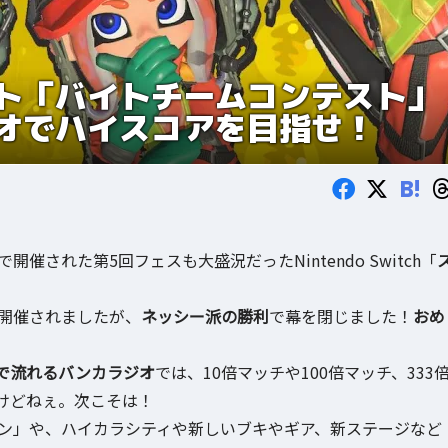
ト「バイトチームコンテスト」
オでハイスコアを目指せ！
B!
0の日程で開催された第5回フェスも大盛況だったNintendo Switch「
開催されましたが、
ネッシー派の勝利
で幕を閉じました！
おめ
で流れるバンカラジオ
では、10倍マッチや100倍マッチ、333
けどねぇ。次こそは！
「ビッグラン」や、ハイカラシティや新しいブキやギア、新ステージなど