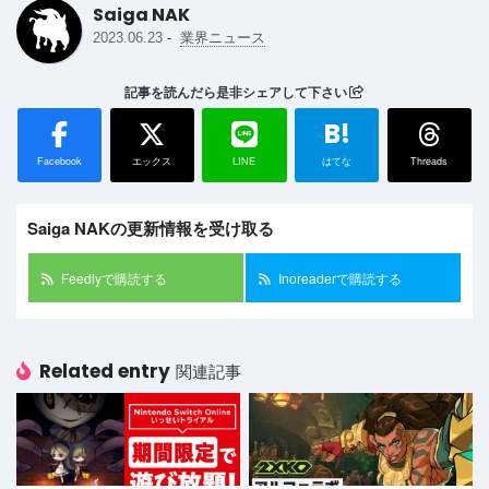
Saiga NAK
-
2023.06.23
業界ニュース
記事を読んだら是非シェアして下さい
B!
Facebook
エックス
LINE
はてな
Threads
Saiga NAKの更新情報を受け取る
Feedlyで購読する
Inoreaderで購読する
Related entry
関連記事