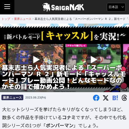
日本語
トップ
業界ニュース
幕末志士ら人気実況者による「スーパーボンバーマン Ｒ ２」新モード
>
>
幕末志士ら人気実況者による「スーパーボ
ンバーマン Ｒ ２」新モード「キャッスルモ
ード」プレー動画公開！どんなモードなの
かその目で確かめよう！
B!
業界ニュース
2023.06.23(Fri)
大ヒットシリーズを挙げたらキリがなくなってしまうほど、
数多くの作品を手掛けている
コナミ
ですが、その中でも代名
詞シリーズの1つが「
ボンバーマン
」でしょう。