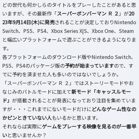
どの世代も何かしらのタイトルをプレーしたことがあると思
いますが、その最新作「
スーパーボンバーマン Ｒ ２
」が
20
23年9月14日(木)に発売
されることが決定しておりNintendo
Switch、PS5、PS4、Xbox Series X|S、Xbox One、Steam
と幅広いプラットフォームで遊ぶことができるようになりま
す。
各プラットフォームのダウンロード版やNintendo Switch、
PS5、PS4のパッケージ版の
予約が始まっています
ので、す
でに予約を済ませた人も多いのではないでしょうか。
「スーパーボンバーマン Ｒ ２」ではストーリーモードやお
なじみのバトルモードに加えて
新モード「キャッスルモー
ド」
が搭載されることが発表になっており注目を集めていま
すが・・・これまでにないモードだけに
どんなゲーム性なの
かピンときていない人
もいるかと思います。
それならば実際に
ゲームをプレーする映像を見るのが一番早
い
と思いませんか？