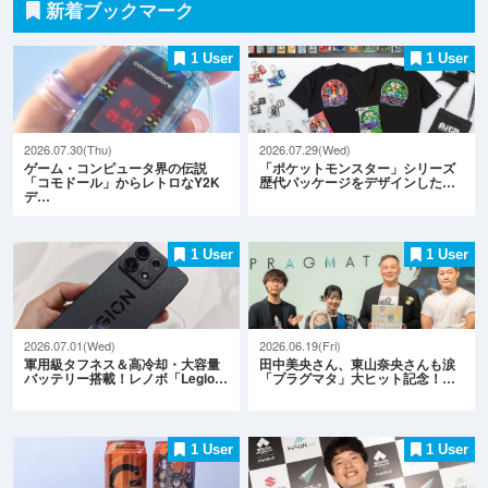
新着ブックマーク
1 User
1 User
2026.07.30(Thu)
2026.07.29(Wed)
ゲーム・コンピュータ界の伝説
「ポケットモンスター」シリーズ
「コモドール」からレトロなY2K
歴代パッケージをデザインした…
デ…
1 User
1 User
2026.07.01(Wed)
2026.06.19(Fri)
軍用級タフネス＆高冷却・大容量
田中美央さん、東山奈央さんも涙
バッテリー搭載！レノボ「Legio…
「プラグマタ」大ヒット記念！…
1 User
1 User