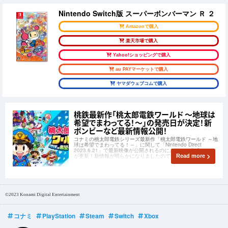
Nintendo Switch版 スーパーボンバーマン Ｒ ２
Amazonで購入
楽天市場で購入
Yahoo!ショッピングで購入
au PAYマーケットで購入
ヤマダウェブコムで購入
桃鉄最新作「桃太郎電鉄ワールド ～地球は
希望でまわってる！～」の発売日が決定！新
ボンビーなど最新情報公開！
コナミの桃太郎電鉄シリーズ最新作「桃太郎電鉄ワールド ～地
球は希望でまわってる！～」に関して「Nintendo Direct
2023.6.21」で最新映像が公開されるのにあわせて公式サイト
が更新！新情報が明らかになりましたのでご紹介します！
Read more
©2023 Konami Digital Entertainment
コナミ
PlayStation
Steam
Switch
Xbox