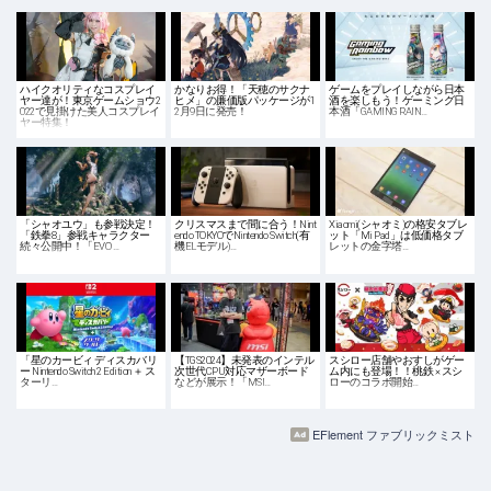
ハイクオリティなコスプレイ
かなりお得！「天穂のサクナ
ゲームをプレイしながら日本
ヤー達が！東京ゲームショウ2
ヒメ」の廉価版パッケージが1
酒を楽しもう！ゲーミング日
022で見掛けた美人コスプレイ
2月9日に発売！
本酒「GAMING RAIN…
ヤー特集！
「シャオユウ」も参戦決定！
クリスマスまで間に合う！Nint
Xiaomi(シャオミ)の格安タブレ
「鉄拳8」参戦キャラクター
endo TOKYOでNintendo Switch(有
ット「Mi Pad」は低価格タブ
続々公開中！「EVO …
機ELモデル)…
レットの金字塔…
「星のカービィ ディスカバリ
【TGS2024】未発表のインテル
スシロー店舗やおすしがゲー
ー Nintendo Switch 2 Edition ＋ ス
次世代CPU対応マザーボード
ム内にも登場！！桃鉄 × スシ
ターリ…
などが展示！「MSI…
ローのコラボ開始…
EFlement ファブリックミスト