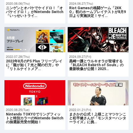
2020.08.06(Thu)
2024.06.27(Thu)
ニンゲンとオバケでケイドロ！「オ
Riot Gamesの格闘ゲーム「2XK
バケイドロ！」がNintendo Switch
O」初のホームプレイテストが8月9
「いっせいトライ…
日より実施決定！サイ…
2022.07.28(Thu)
2024.09.27(Fri)
2022年8月のPS Plus フリープレイ
黒崎一護とウルキオラが登場する
に「龍が如く7 光と闇の行方」や
「BLEACH Rebirth of Souls」の
「リトルナイトメア…
最新映像が公開！2025…
2020.08.25(Tue)
2022.01.21(Fri)
Nintendo TOKYOでリングフィッ
まさかの公式！上様ことマツケンこ
トと特別カラーのNintendo Switch
と松平健さんが「モンスターハンタ
の抽選販売受付開始！
ーライズ」に挑…