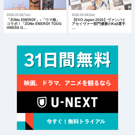
2026.05.26(Tue)
2026.05.09(Sat)
「ZONe ENERGY」×「ウマ娘」
【EVO Japan 2026】ヴァンパイ
コラボ！「ZONe ENERGY TOUG
アセイヴァー部門優勝のKaji選手
HNESS G…
…