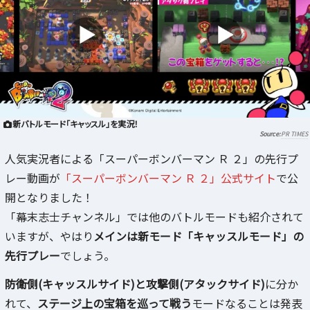
新バトルモード「キャッスル」を実況！
PR TIMES
人気実況者による「スーパーボンバーマン Ｒ ２」の先行プ
レー動画が
「スーパーボンバーマン Ｒ ２」公式サイト
で公
開となりました！
「幕末志士チャンネル」では他のバトルモードも紹介されて
いますが、やはり
メインは新モード「キャッスルモード」の
先行プレー
でしょう。
防衛側(キャッスルサイド)と攻撃側(アタックサイド)
に分か
れて、
ステージ上の宝箱を巡って戦う
モードなることは発表