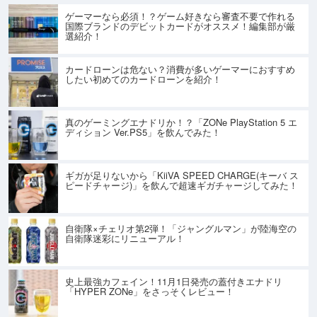
ゲーマーなら必須！？ゲーム好きなら審査不要で作れる
国際ブランドのデビットカードがオススメ！編集部が厳
選紹介！
カードローンは危ない？消費が多いゲーマーにおすすめ
したい初めてのカードローンを紹介！
真のゲーミングエナドリか！？「ZONe PlayStation 5 エ
ディション Ver.PS5」を飲んでみた！
ギガが足りないから「KiiVA SPEED CHARGE(キーバ ス
ピードチャージ)」を飲んで超速ギガチャージしてみた！
自衛隊×チェリオ第2弾！「ジャングルマン」が陸海空の
自衛隊迷彩にリニューアル！
史上最強カフェイン！11月1日発売の蓋付きエナドリ
「HYPER ZONe」をさっそくレビュー！