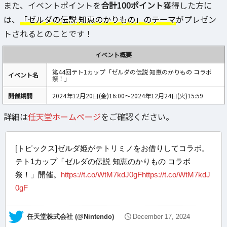
また、イベントポイントを
合計100ポイント
獲得した方に
は、
「ゼルダの伝説 知恵のかりもの」のテーマ
がプレゼン
トされるとのことです！
イベント概要
第44回テト1カップ「ゼルダの伝説 知恵のかりもの コラボ
イベント名
祭！」
開催期間
2024年12月20日(金)16:00～2024年12月24日(火)15:59
詳細は
任天堂ホームページ
をご確認ください。
[トピックス]ゼルダ姫がテトリミノをお借りしてコラボ。
テト1カップ「ゼルダの伝説 知恵のかりもの コラボ
祭！」開催。
https://t.co/WtM7kdJ0gF
https://t.co/WtM7kdJ
0gF
— 任天堂株式会社 (@Nintendo)
December 17, 2024