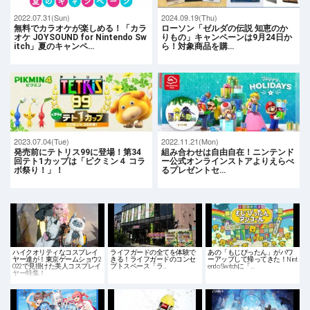
2022.07.31(Sun)
2024.09.19(Thu)
無料でカラオケが楽しめる！「カラ
ローソン「ゼルダの伝説 知恵のか
オケ JOYSOUND for Nintendo Sw
りもの」キャンペーンは9月24日か
itch」夏のキャンペ…
ら！対象商品を購…
2023.07.04(Tue)
2022.11.21(Mon)
発売前にテトリス99に登場！第34
組み合わせは自由自在！ニンテンド
回テト1カップは「ピクミン４ コラ
ー公式オンラインストアよりえらべ
ボ祭り！」！
るプレゼントセ…
ハイクオリティなコスプレイ
ライフガードの全てを体験で
あの「もじぴったん」がパワ
ヤー達が！東京ゲームショウ2
きる！ライフガードのコンセ
ーアップして帰ってきた！Nint
022で見掛けた美人コスプレイ
プトスペース「ラ…
endo Switchに「…
ヤー特集！