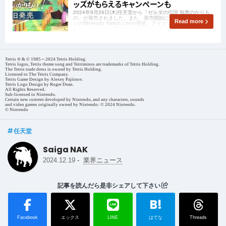
ッズがもらえるキャンペーンも
2024年9月26日(木)任天堂から「ゼルダの伝説 知恵のかりも
の」が発売されました。また、発売開始にあわせて特別デザイ
Read more
ンのNintendo Switch Liteや壁紙、アイコンパーツが登場しま
した。ほかにも、限定グッズがもらえるキャンペーンも開催中
です。
Tetris ® & © 1985～2024 Tetris Holding.
Tetris logos, Tetris theme song and Tetriminos are trademarks of Tetris Holding.
The Tetris trade dress is owned by Tetris Holding.
Licensed to The Tetris Company.
Tetris Game Design by Alexey Pajitnov.
Tetris Logo Design by Roger Dean.
All Rights Reserved.
Sub-licensed to Nintendo.
Certain new content developed by Nintendo, and any characters, sounds
and video games originally owned by Nintendo: © 2024 Nintendo.
© Nintendo
任天堂
Saiga NAK
-
2024.12.19
業界ニュース
記事を読んだら是非シェアして下さい
B!
Facebook
エックス
LINE
はてな
Threads