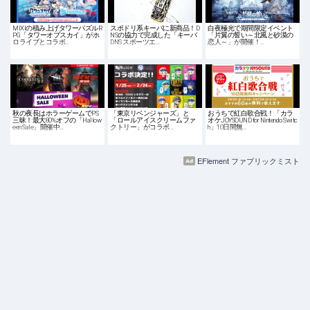
MIXIの積み上げタワーパズルR
スポドリ系キーバに新商品！D
白夜極光で期間限定イベント
PG「タワーオブスカイ」がホ
NSの協力で完成した「キーバ
「片翼の誓い～北風と砂漠の
ロライブとコラボ…
DNS スポーツエ…
恋人～」が開催！…
秋の夜長はホラーゲームでPS
「東京リベンジャーズ」と
おうちで紅白歌合戦！「カラ
三昧！最大80%オフの「Hallow
「ロールアイスクリームファ
オケJOYSOUND for Nintendo Switc
een Sale」開催中…
クトリー」がコラボ…
h」10日間無…
EFlement ファブリックミスト