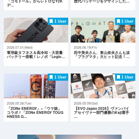
「コモドール」からレトロなY2K
歴代パッケージをデザインした…
デ…
1 User
1 User
2026.07.01(Wed)
2026.06.19(Fri)
軍用級タフネス＆高冷却・大容量
田中美央さん、東山奈央さんも涙
バッテリー搭載！レノボ「Legio…
「プラグマタ」大ヒット記念！…
1 User
1 User
2026.05.26(Tue)
2026.05.09(Sat)
「ZONe ENERGY」×「ウマ娘」
【EVO Japan 2026】ヴァンパイ
コラボ！「ZONe ENERGY TOUG
アセイヴァー部門優勝のKaji選手
HNESS G…
…