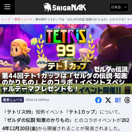
日本語
トップ
業界ニュース
第44回テト1カップは「ゼルダの伝説 知恵のかりもの」とのコラボ！イ
>
>
第44回テト1カップは「ゼルダの伝説 知恵
のかりもの」とのコラボ！イベントスペシ
ャルテーマプレゼントも！
B!
業界ニュース
2024.12.19(Thu)
「
テトリス99
」恒例イベント「
テト1カップ
」について、
「
ゼルダの伝説 知恵のかりもの
」とのコラボイベントが
202
4年12月20日(金)
から開催されることが発表されました。