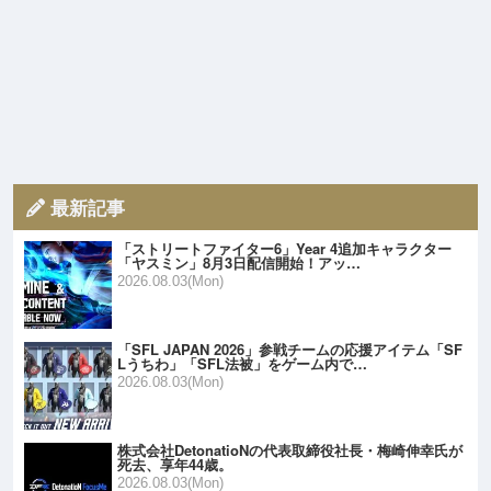
最新記事
「ストリートファイター6」Year 4追加キャラクター
「ヤスミン」8月3日配信開始！アッ…
2026.08.03(Mon)
「SFL JAPAN 2026」参戦チームの応援アイテム「SF
Lうちわ」「SFL法被」をゲーム内で…
2026.08.03(Mon)
株式会社DetonatioNの代表取締役社長・梅崎伸幸氏が
死去、享年44歳。
2026.08.03(Mon)