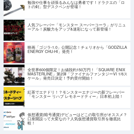
勉強や仕事を頑張るみんなは勇者です！ドラクエの「ロ
トの剣」型デスクペンが登場！
人気フレーバー「モンスター スーパーコーラ」がリニュ
ーアル！炭酸力をアップ&迷彩になって新登場！
映画「ゴジラ-1.0」公開記念！チェリオから「GODZILLA
ENERGY CHU-HI」発売！
全世界600個限定！お値段約150万円！「SQUARE ENIX
MASTERLINE」第2弾「ファイナルファンタジーVI 1/6ス
ケール」発売日決定！予約受付開始！
紅茶でエナドリ！？モンスターエナジーの新フレーバー
「モンスター リハブ レモネードティー」日本初上陸！
仮想通貨(暗号通貨)デビューはどこの取引所がオススメ？
口座開設って大変なの？人気仮想通貨取引所を徹底比
較！