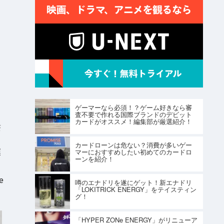
ゲーマーなら必須！？ゲーム好きなら審
査不要で作れる国際ブランドのデビット
カードがオススメ！編集部が厳選紹介！
S
カードローンは危ない？消費が多いゲー
運
マーにおすすめしたい初めてのカードロ
ーンを紹介！
e
噂のエナドリを遂にゲット！新エナドリ
「LOKITRICK ENERGY」をテイスティン
グ！
「HYPER ZONe ENERGY」がリニューア