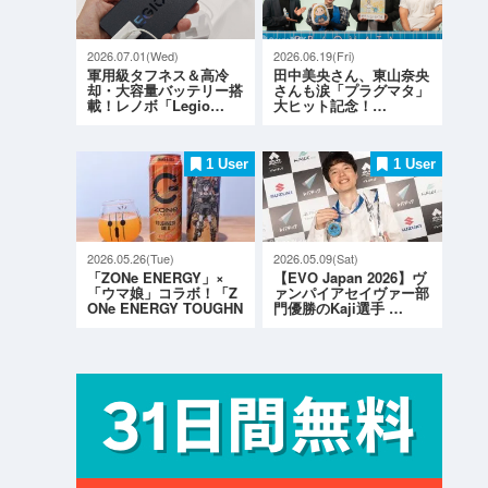
2026.07.01(Wed)
2026.06.19(Fri)
軍用級タフネス＆高冷
田中美央さん、東山奈央
却・大容量バッテリー搭
さんも涙「プラグマタ」
載！レノボ「Legio…
大ヒット記念！…
1 User
1 User
2026.05.26(Tue)
2026.05.09(Sat)
「ZONe ENERGY」×
【EVO Japan 2026】ヴ
「ウマ娘」コラボ！「Z
ァンパイアセイヴァー部
ONe ENERGY TOUGHN
門優勝のKaji選手 …
ESS G…