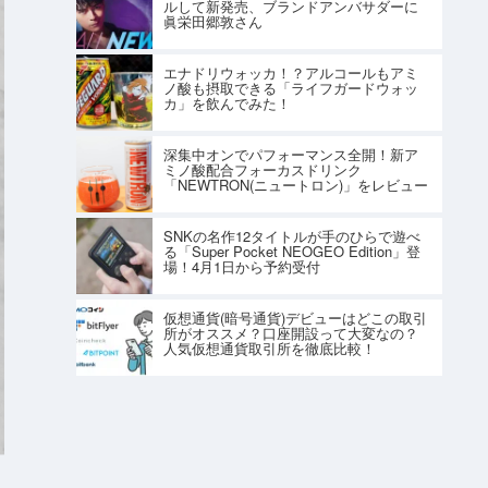
ルして新発売、ブランドアンバサダーに
眞栄田郷敦さん
エナドリウォッカ！？アルコールもアミ
ノ酸も摂取できる「ライフガードウォッ
カ」を飲んでみた！
深集中オンでパフォーマンス全開！新ア
ミノ酸配合フォーカスドリンク
「NEWTRON(ニュートロン)」をレビュー
SNKの名作12タイトルが手のひらで遊べ
る「Super Pocket NEOGEO Edition」登
場！4月1日から予約受付
仮想通貨(暗号通貨)デビューはどこの取引
所がオススメ？口座開設って大変なの？
人気仮想通貨取引所を徹底比較！