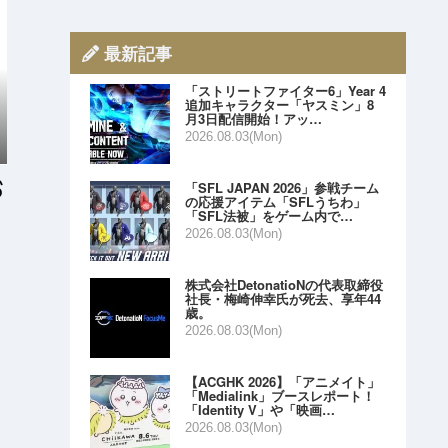
最新記事
「ストリートファイター6」Year 4
追加キャラクター「ヤスミン」8
月3日配信開始！アッ…
2026.08.03(Mon)
「SFL JAPAN 2026」参戦チーム
の応援アイテム「SFLうちわ」
「SFL法被」をゲーム内で…
2026.08.03(Mon)
株式会社DetonatioNの代表取締役
社長・梅崎伸幸氏が死去、享年44
歳。
2026.08.03(Mon)
【ACGHK 2026】「アニメイト」
「Medialink」ブースレポート！
「Identity V」や「映画…
2026.08.03(Mon)