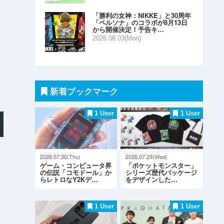
「勝利の女神：NIKKE」と30周年
「ペルソナ」のコラボが8月13日
から開催決定！予告キ…
2026.08.03(Mon)
新着ブックマーク
1 User
1 User
2026.07.30(Thu)
2026.07.29(Wed)
ゲーム・コンピュータ界
「ポケットモンスター」
の伝説「コモドール」か
シリーズ歴代パッケージ
らレトロなY2Kデ…
をデザインした…
1 User
1 User